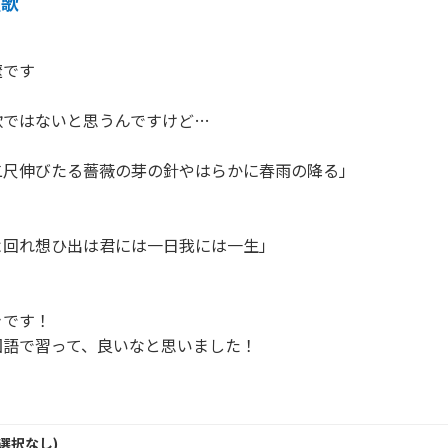
短歌
です

ではないと思うんですけど…

尺伸びたる薔薇の芽の針やはらかに春雨の降る」

回れ想ひ出は君には一日我には一生」

です！

語で習って、良いなと思いました！

選択なし
)