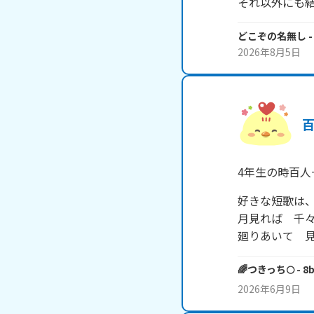
それ以外にも
どこぞの名無し
-
2026年8月5日
4年生の時百人
好きな短歌は、
月見れば　千々
廻りあいて　
🌈つきっち🌕
- 8b
2026年6月9日