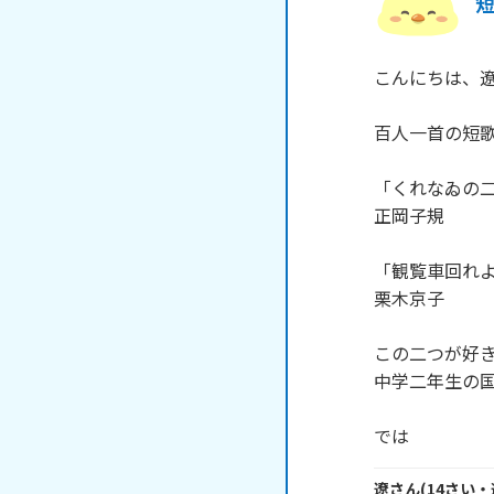
こんにちは、遼
百人一首の短歌
「くれなゐの二
正岡子規

「観覧車回れよ
栗木京子

この二つが好き
中学二年生の国
では
遼
さん
(
14
さい・