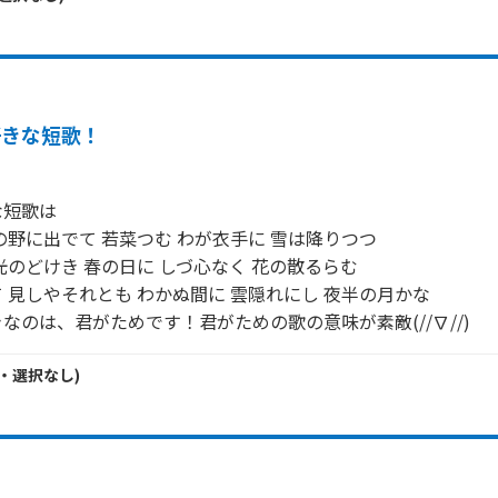
好きな短歌！
短歌は

の野に出でて 若菜つむ わが衣手に 雪は降りつつ

光のどけき 春の日に しづ心なく 花の散るらむ

 見しやそれとも わかぬ間に 雲隠れにし 夜半の月かな

なのは、君がためです！君がための歌の意味が素敵(//∇//)
・
選択なし
)