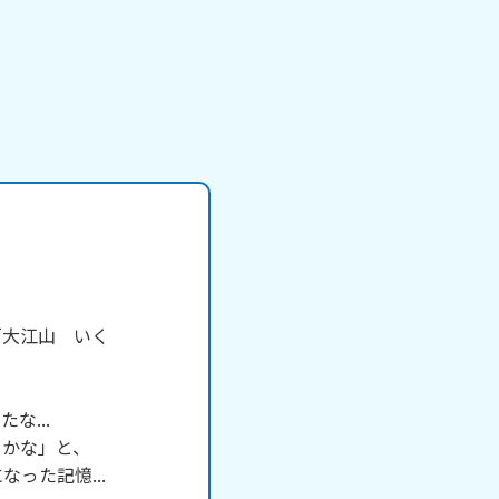
「大江山　いく
...

かな」と、

た記憶...
