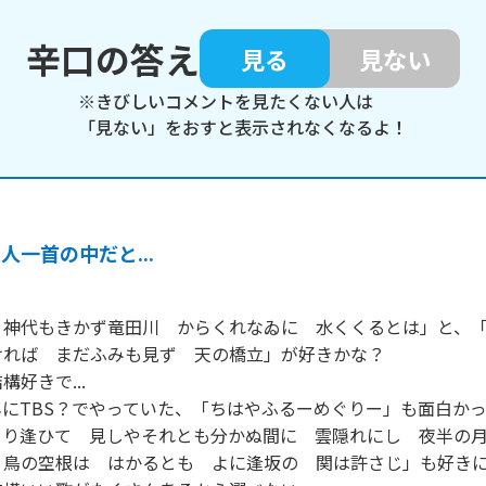
辛口の答え
見る
見ない
※きびしいコメントを見たくない人は
「見ない」をおすと表示されなくなるよ！
人一首の中だと...
　神代もきかず竜田川　からくれなゐに　水くくるとは」と、
れば　まだふみも見ず　天の橋立」が好きかな？

好きで...

にTBS？でやっていた、「ちはやふるーめぐりー」も面白かったな
り逢ひて　見しやそれとも分かぬ間に　雲隠れにし　夜半の月
鳥の空根は　はかるとも　よに逢坂の　関は許さじ」も好きになっ