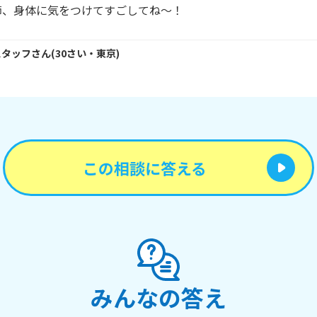
節、身体に気をつけてすごしてね～！
スタッフ
さん
(
30
さい・
東京
)
この相談に答える
みんなの答え