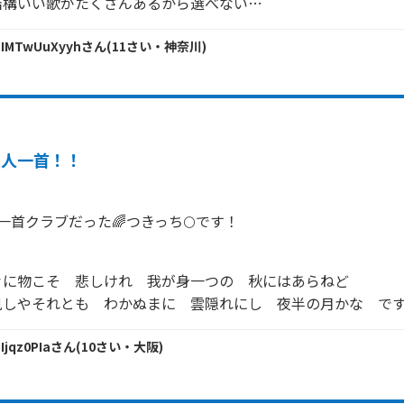
結構いい歌がたくさんあるから選べない…
 IMTwUuXyyh
さん
(
11
さい・
神奈川
)
百人一首！！
一首クラブだった🌈つきっち🌕です！


に物こそ　悲しけれ　我が身一つの　秋にはあらねど

見しやそれとも　わかぬまに　雲隠れにし　夜半の月かな　で
Ijqz0PIa
さん
(
10
さい・
大阪
)