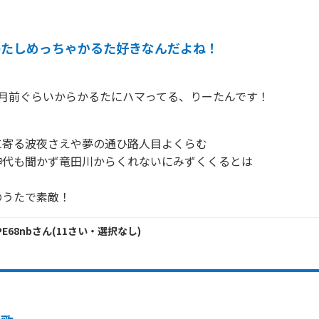
わたしめっちゃかるた好きなんだよね！
ヶ月前ぐらいからかるたにハマってる、りーたんです！
寄る波夜さえや夢の通ひ路人目よくらむ

代も聞かず竜田川からくれないにみずくくるとは



のうたで素敵！
PE68nb
さん
(
11
さい・
選択なし
)