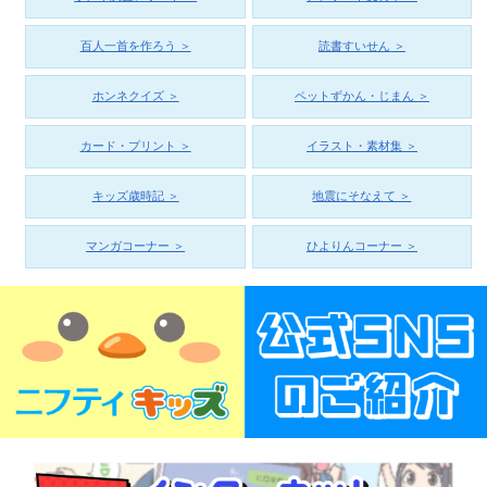
百人一首を作ろう ＞
読書すいせん ＞
ホンネクイズ ＞
ペットずかん・じまん ＞
カード・プリント ＞
イラスト・素材集 ＞
キッズ歳時記 ＞
地震にそなえて ＞
マンガコーナー ＞
ひよりんコーナー ＞