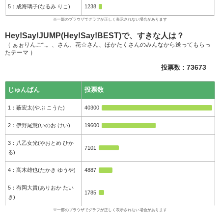
成海璃子(なるみ りこ)
1238
Hey!Say!JUMP(Hey!Say!BEST)で、すきな人は？
（ ぁぉりんご*.。、さん、花☆さん、ほかたくさんのみんなから送ってもらっ
たテーマ ）
投票数：
73673
じゅんばん
投票数
薮宏太(やぶ こうた)
40300
伊野尾慧(いのお けい)
19600
八乙女光(やおとめ ひか
7101
る)
髙木雄也(たかき ゆうや)
4887
有岡大貴(ありおか たい
1785
き)