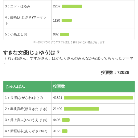
エド・はるみ
2267
藤崎(ふじさき)マーケッ
1120
ト
小島よしお
982
すきな女優(じょゆう)は？
（ れぃ姫さん、すずかさん、ほかたくさんのみんなから送ってもらったテーマ
）
投票数：
72028
じゅんばん
投票数
長澤(ながさわ)まさみ
41821
堀北真希(ほりきた まき)
21400
井上真央(いのうえ まお)
4406
新垣結衣(あらがき ゆい)
3163