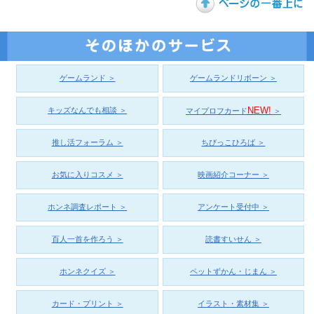
ゲームランド ＞
ゲームランドリボーン ＞
NEW!
キッズなんでも相談 ＞
マイプロフカード
＞
推し活フォーラム ＞
ちびっこひろば ＞
お気に入りコスメ ＞
映画紹介コーナー ＞
ホンネ調査レポート ＞
アンケート受付中 ＞
百人一首を作ろう ＞
読書すいせん ＞
ホンネクイズ ＞
ペットずかん・じまん ＞
カード・プリント ＞
イラスト・素材集 ＞