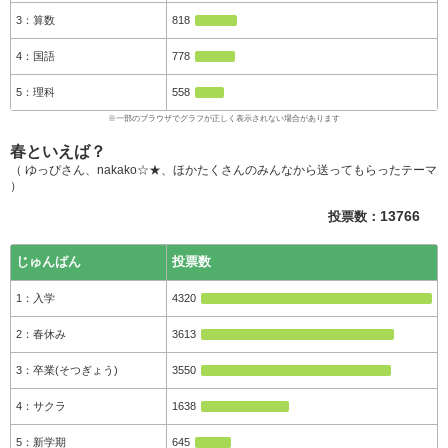
算数
818
国語
778
理科
558
春といえば？
（ ゆっぴさん、nakako☆★、ほかたくさんのみんなから送ってもらったテーマ
）
投票数：
13766
じゅんばん
投票数
入学
4320
春休み
3613
卒業(そつぎょう)
3550
サクラ
1638
新学期
645