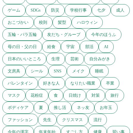
ゲーム
SDGs
防災
学校行事
七夕
成人
おこづかい
校則
髪型
ハロウィン
五輪・パラ五輪
友だち・グループ
今年のほうふ
母の日・父の日
給食
宇宙
部活
AI
日本のいいところ
生理
芸術
自分みがき
文房具
シール
SNS
メイク
睡眠
バレンタイン
好きな人
なりたい職業
卒業
マスク
花粉症
食
日焼け
対策
旅行
ボディケア
夏
推し活
ネッ友
お年玉
ファッション
先生
クリスマス
流行
今年の漢字
年末年始
すごし方
健康
習い事