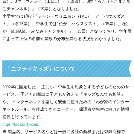
票）、3位「ウォンヒ（ILLIT）」（19票）、3位「ろこ（ろこまこあ
こチャンネル）」（19票）となりました。
小学生では1位が「チャン・ウォニョン（IVE）」と「ハウスダス
ト」（各15票）、中学生では1位が「ハウスダスト」（35票）、2位
が「MINAMI（みなみチャンネル）」（15票）となっており、学年層
によって上位の名前や票数の分布が異なる状況がわかりました。
「ニフティキッズ」について
2002年に開始した、 主に小・中学生を対象とする子どものためのサ
ービス。 子どもの相談に子どもが答える『キッズなんでも相談』
や、 インターネットを楽しく安全に使うための『わが家のインター
ネットルール』を作成できるコーナー、 保護者や先生に向けた情報
提供も行っています。
https://kids.nifty.com/
※ 製品名、サービス名などは一般に各社の商標または登録商標で