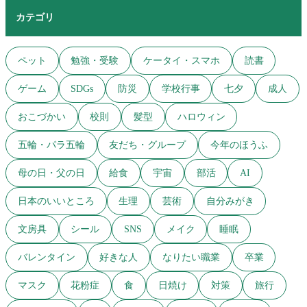
カテゴリ
ペット
勉強・受験
ケータイ・スマホ
読書
ゲーム
SDGs
防災
学校行事
七夕
成人
おこづかい
校則
髪型
ハロウィン
五輪・パラ五輪
友だち・グループ
今年のほうふ
母の日・父の日
給食
宇宙
部活
AI
日本のいいところ
生理
芸術
自分みがき
文房具
シール
SNS
メイク
睡眠
バレンタイン
好きな人
なりたい職業
卒業
マスク
花粉症
食
日焼け
対策
旅行