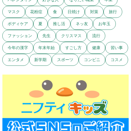
マスク
花粉症
食
日焼け
対策
旅行
ボディケア
夏
推し活
ネッ友
お年玉
ファッション
先生
クリスマス
流行
今年の漢字
年末年始
すごし方
健康
習い事
エンタメ
新学期
スポーツ
コンビニ
コスメ