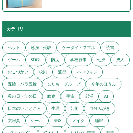
カテゴリ
ペット
勉強・受験
ケータイ・スマホ
読書
ゲーム
SDGs
防災
学校行事
七夕
成人
おこづかい
校則
髪型
ハロウィン
五輪・パラ五輪
友だち・グループ
今年のほうふ
母の日・父の日
給食
宇宙
部活
AI
日本のいいところ
生理
芸術
自分みがき
文房具
シール
SNS
メイク
睡眠
バレンタイン
好きな人
なりたい職業
卒業