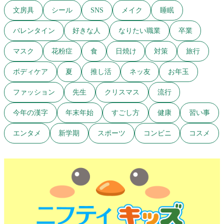
文房具
シール
SNS
メイク
睡眠
バレンタイン
好きな人
なりたい職業
卒業
マスク
花粉症
食
日焼け
対策
旅行
ボディケア
夏
推し活
ネッ友
お年玉
ファッション
先生
クリスマス
流行
今年の漢字
年末年始
すごし方
健康
習い事
エンタメ
新学期
スポーツ
コンビニ
コスメ