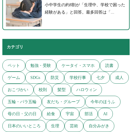
小中学生の約8割が「生理中、学校で困った
経験がある」と回答。最多回答は「...
カテゴリ
ペット
勉強・受験
ケータイ・スマホ
読書
ゲーム
SDGs
防災
学校行事
七夕
成人
おこづかい
校則
髪型
ハロウィン
五輪・パラ五輪
友だち・グループ
今年のほうふ
母の日・父の日
給食
宇宙
部活
AI
日本のいいところ
生理
芸術
自分みがき