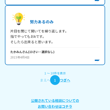
努力あるのみ
片目を閉じて開いてを繰り返します。

指でやってもおkです。

そしたら出来ると思います。
たかみん
さん
(
13
さい・
選択なし
)
2015年4月4日
1
〜
10
件
を表示
まえへ
1
つぎへ
公開されている相談についての
お問い合わせはコチラ