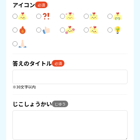
アイコン
必須
答えのタイトル
必須
※30文字以内
じこしょうかい
じゆう