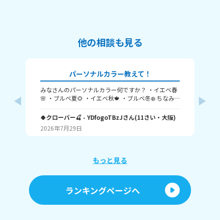
他の相談も見る
パーソナルカラー教えて！
みなさんのパーソナルカラー何ですか？ ・イエベ春
髪
🌸 ・ブルベ夏🌻 ・イエベ秋🍁 ・ブルベ冬❄️ ちなみ
か
く
に私はブルベ夏です！ みんなも教えてね！ たくさん
5
の回答待ってます🥺 バイバイ✌️
🍀クローバー🍒
- YDfogoTBzJ
さん
(
11
さい・
大阪
)
Yui
将
2026年7月29日
20
です
手
使
めの商
もっと見る
の
ランキングページへ