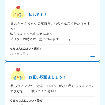
私もです！
 ミルキー♪ちゃん の気持ち、ものすんごく分かります
っ！

私もウィンク出来ませんよ～･･･

プリクラの時とか、超へコみます･･････。
なな
さん
(
12
さい・
東京
)
2015年12月10日
お互い頑張ましょう！
 私もウィングができないのぉ～   ぜひ！私にもウィンクの
やり方を            教えてください！ 
くるみ
さん
(
12
さい・
愛知
)