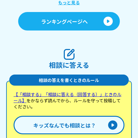
そ
もっと見る
っ
か
し
ランキングページへ
側
相談に答える
相談の答えを書くときのルール
【「相談する」「相談に答える（回答する）」ときのル
ール】
をかならず読んでから、ルールを守って投稿して
ください。
キッズなんでも相談とは？