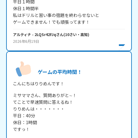
平日１時間

休日１時間半

私はドリルと習い事の宿題を終わらせないと

ゲームできません！でも頑張ってます！
アルティナ
- 2LQSr42FJq
さん
(
10
さい・
高知
)
2026年6月19日
ゲームの平均時間！
こんにちはりりめんです！
ミサママさん、質問ありがと∼！

てことで早速質問に答えるね！

りりめんは・・・・・・・

平日：40分

休日：1時間

ですっ！
