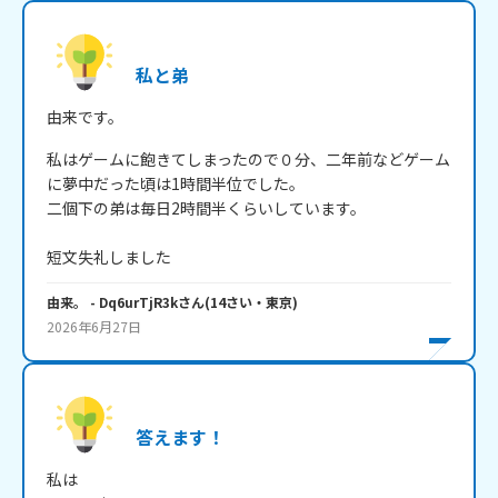
私と弟
由来です。
私はゲームに飽きてしまったので０分、二年前などゲーム
に夢中だった頃は1時間半位でした。

二個下の弟は毎日2時間半くらいしています。

短文失礼しました
由来。
- Dq6urTjR3k
さん
(
14
さい・
東京
)
2026年6月27日
答えます！
私は
