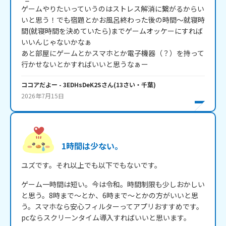
ゲームやりたいっていうのはストレス解消に繋がるからい
いと思う！でも宿題とかお風呂終わった後の時間～就寝時
間(就寝時間を決めていたら)までゲームオッケーにすれば
いいんじゃないかなぁ

あと部屋にゲームとかスマホとか電子機器（？）を持って
行かせないとかすればいいと思うなぁー
ココアだよー
- 3EDHsDeK2S
さん
(
13
さい・
千葉
)
2026年7月15日
1時間は少ない。
ユズです。それ以上でも以下でもないです。
ゲーム一時間は短い。今は令和。時間制限も少しおかしい
と思う。8時まで～とか、6時まで～とかの方がいいと思
う。スマホなら安心フィルターってアプリおすすめです。
pcならスクリーンタイム導入すればいいと思います。