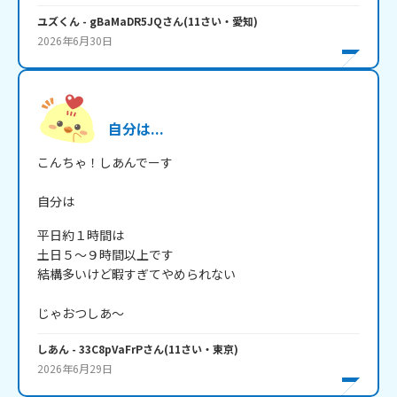
ユズくん
- gBaMaDR5JQ
さん
(
11
さい・
愛知
)
2026年6月30日
自分は...
こんちゃ！しあんでーす

自分は
平日約１時間は

土日５～９時間以上です

結構多いけど暇すぎてやめられない

じゃおつしあ～
しあん
- 33C8pVaFrP
さん
(
11
さい・
東京
)
2026年6月29日