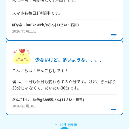
私は平日土日関係なく1時間半です。

スマホも毎日1時間半です。
ばなな
- lmF2aWPh/e
さん
(
13
さい・
石川
)
2026年6月11日
少ないけど、多いような、、、、
こんにちは！だんごむしです！
僕は、平日も休日も変わらず３０分です。けど、きっぱり
だんごむし
- 6efVgBh955
さん
(
11
さい・
埼玉
)
2026年6月10日
1
〜
10
件
を表示