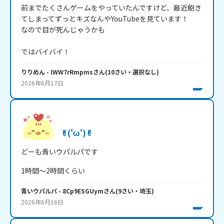
前までたくさんゲームをやっていたんですけど、最近飽き
てしまってずっとキズなんやYouTubeを見ています！

なので目が死んじゃうかも

ではバイバイ！
りりめん
- IWW7rRmpms
さん
(
10
さい・
選択なし
)
2026年6月17日
✌︎('ω')✌︎
どーも青いウパルパです
1時間～2時間くらい
青いウパルパ
- 8Cp9ESGUym
さん
(
9
さい・
埼玉
)
2026年6月16日