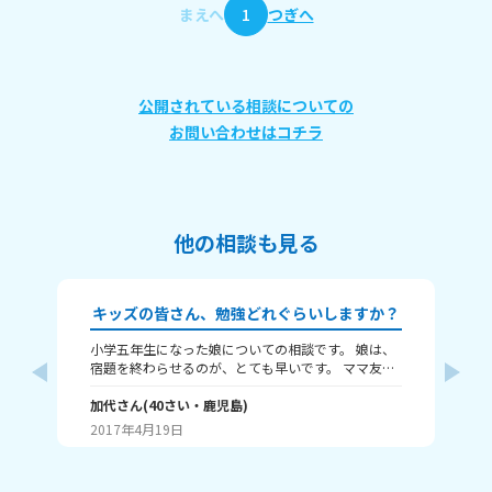
まえへ
1
つぎへ
公開されている相談についての
お問い合わせはコチラ
他の相談も見る
キッズの皆さん、勉強どれぐらいしますか？
小学五年生になった娘についての相談です。 娘は、
良
宿題を終わらせるのが、とても早いです。 ママ友に
に
聞いたら、その宿題を終わらせるのには、一時間は
ま
かかるそうです。 でも、娘は、10分～20分ですんで
加代
さん
(
40
さい・
鹿児島
)
最
結
います。 ちゃんとやったのか聞いても、ちゃんとや
り
2017年4月19日
20
ったと言います。 その宿題は、日記、漢字、宅習の
視
3つです。
す
も