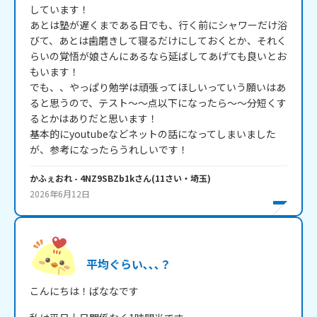
しています！

あとは塾が遅くまである日でも、行く前にシャワーだけ浴
びて、あとは歯磨きして寝るだけにしておくとか、それく
らいの覚悟が娘さんにあるなら延ばしてあげても良いとお
もいます！

でも、、やっぱり勉学は頑張ってほしいっていう願いはあ
ると思うので、テスト～～点以下になったら～～分短くす
るとかはありだと思います！

基本的にyoutubeなどネットの話になってしまいました
が、参考になったらうれしいです！
かふぇおれ
- 4NZ9SBZb1k
さん
(
11
さい・
埼玉
)
2026年6月12日
平均ぐらい､､､？
こんにちは！ばななです