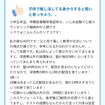
子供で推し活してる身からすると短い
と思っちゃう、、
小学五年生、早期思春期早発症持ち、いじめ経験で心理カ
ウンセリング継続中の人間です

シクフォニらんさんのリアコです！
私の親も40代です！父と母で著しく教育の仕方について
の視点が違うので、参考になるかはわかりませんが、、

そして本題です。私は日によって差が大きいのでまとめま
すと、深夜帯以外の放課後は、塾が毎日9時くらいまで入
っていてあんまり見られません

ですが、塾は9時おわりで、配信を見るのにちょうどぴっ
たりなので、深夜帯(9時から1時)の配信を見ています！
(週一)

日曜は決まって公式配信があるので、夜の10時すぎまでと
いう約束で見ています！

一応親からは配信以外の日、2時間と言われています！

このスケジュールでも、進学塾(〇能研)の応用クラス通え
てますし、テストの成績もなんだかんだ言って大体は安定