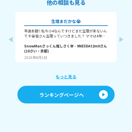
他の相談も見る
生理まだかな😭
早速本題‼️ 私今小4なんですけどまだ生理が来ないん
･:*
です😭皆さん生理っていつきました？ ママは4年生
*:
に来たって言ってました🤦‍♀️ 私ももうちょっとで来る
に私
SnowManさっくん推しさく🌸
- 9NE5DAt2m0
さん
で
フ
のかな💦 教えてください🙇‍♀️ 以上さくでした😊
(
10
さい・
京都
)
（
(
10
時
2026年8月1日
20
戻
ん
い(´
さい
もっと見る
は言
い
*･゜ﾟ
ランキングページへ