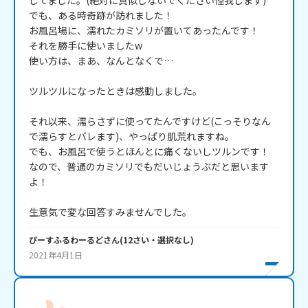
してました。(絶対に真似しないでください怪我します)

でも、ある時奇跡が訪れました！

お風呂場に、濡れたカミソリが置いてあったんです！

それを勝手に使いましたw

使い方は、まあ、なんとなくで…

ツルツルになったときは感動しました。

それ以来、濡らさずに使ってたんですけど(こっそりなん
で濡らすとバレます)、やっぱり肌荒れますね。

でも、お風呂で使うとほんとに痛くないしツルンです！

なので、普通のカミソリでもだいじょうぶだと思います
よ！

生意気で変な回答すみませんでした。
ぴーすふるわーるど
さん
(
12
さい・
選択なし
)
2021年4月1日