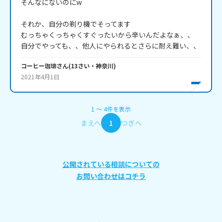
そんなにないのにw

それか、自分の剃り機でそってます

むっちゃくっちゃくすぐったいから辛いんだよなぁ、、

コーヒー珈琲
さん
(
13
さい・
神奈川
)
2021年4月1日
1
〜
4
件
を表示
まえへ
1
つぎへ
公開されている相談についての
お問い合わせはコチラ