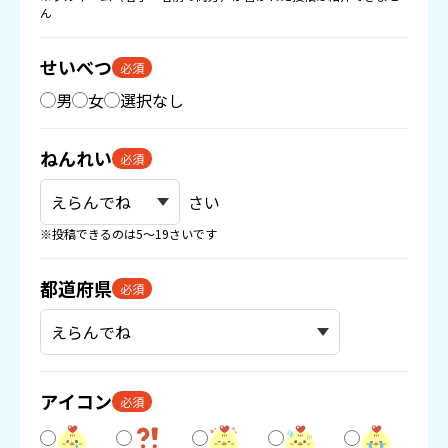
ん
せいべつ
必須
男
女
選択なし
ねんれい
必須
さい
※投稿できるのは5〜19さいです
都道府県
必須
アイコン
必須