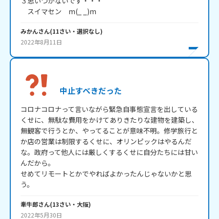
３思いつかないです・・・

　スイマセン　m(_ _)m
みかん
さん
(
11
さい・
選択なし
)
2022年8月11日
中止すべきだった
コロナコロナって言いながら緊急自事態宣言を出している
くせに、無駄な費用をかけてありきたりな建物を建築し、
無観客で行うとか、やってることが意味不明。修学旅行と
か店の営業は制限するくせに、オリンピックはやるんだ
な。政府って他人には厳しくするくせに自分たちには甘い
んだから。

せめてリモートとかでやればよかったんじゃないかと思
う。
牽牛郎
さん
(
13
さい・
大阪
)
2022年5月30日