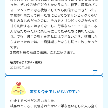
った。努力や税金がどうとかいうなら、尚更、最高のパフ
ォーマンスができる状態にしてから開催するべきだった。
学校の行事だって選手たちにとってのオリンピックくらい
楽しみなものだったのに、それをオリンピックだからって
甘く判断するのはよくないし、行事なんて…って言ってる
人は私たちみたいに楽しみにしてた子たちに失礼だと思
う。でも、選手の努力を無駄にはできないから、延期した
らよかったのでは。一度延期したならし切って欲しかった
です。

3 感染対策の意識の徹底。これに尽きます。
柚流
さん
(
12
さい・
東京
)
2023年2月10日
愚痴＆今更でしかないですが
中止するべきだと思いました。

結局のところ、開催されたせいで嫌な思いをした人も全く