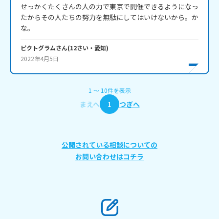
せっかくたくさんの人の力で東京で開催できるようになっ
たからその人たちの努力を無駄にしてはいけないから。か
な。
ピクトグラム
さん
(
12
さい・
愛知
)
2022年4月5日
1
〜
10
件
を表示
まえへ
1
つぎへ
公開されている相談についての
お問い合わせはコチラ