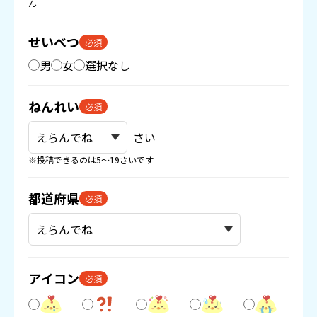
ん
せいべつ
必須
男
女
選択なし
ねんれい
必須
さい
※投稿できるのは5〜19さいです
都道府県
必須
アイコン
必須