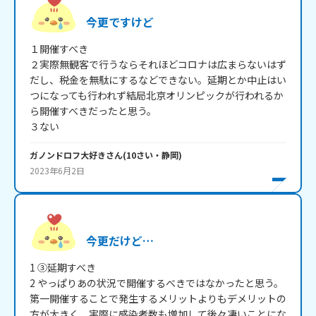
今更ですけど
１開催すべき

２実際無観客で行うならそれほどコロナは広まらないはず
だし、税金を無駄にするなどできない。延期とか中止はい
つになっても行われず結局北京オリンピックが行われるか
ら開催すべきだったと思う。

３ない
ガノンドロフ大好き
さん
(
10
さい・
静岡
)
2023年6月2日
今更だけど…
1 ③延期すべき

2 やっぱりあの状況で開催するべきではなかったと思う。
第一開催することで発生するメリットよりもデメリットの
方が大きく、実際に感染者数も増加して後々凄いことにな