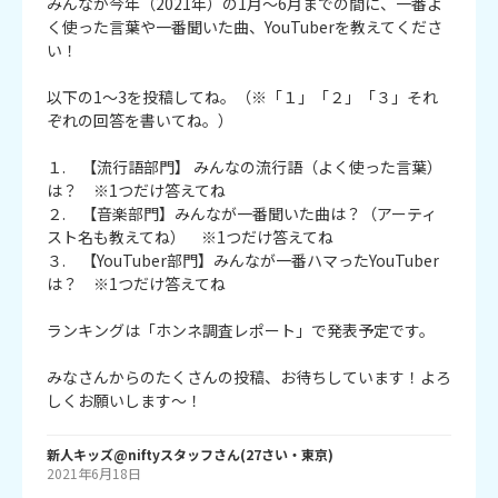
みんなが今年（2021年）の1月～6月までの間に、一番よ
く使った言葉や一番聞いた曲、YouTuberを教えてくださ
い！
以下の1～3を投稿してね。（※「１」「２」「３」それ
ぞれの回答を書いてね。）
１. 【流行語部門】 みんなの流行語（よく使った言葉）
は？ ※1つだけ答えてね
２. 【音楽部門】みんなが一番聞いた曲は？（アーティ
スト名も教えてね） ※1つだけ答えてね
３. 【YouTuber部門】みんなが一番ハマったYouTuber
は？ ※1つだけ答えてね
ランキングは「ホンネ調査レポート」で発表予定です。
みなさんからのたくさんの投稿、お待ちしています！よろ
しくお願いします～！
新人キッズ@niftyスタッフ
さん
(
27
さい・
東京
)
2021年6月18日