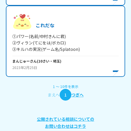
これだな
①パワー(名前/中村きんに君)

②ヴィラン(てにをは/ボカロ)

③キルハの実況(ゲーム名/Splatoon)
まんじゅー
さん
(
10
さい・
埼玉
)
2023年2月25日
1
〜
10
件
を表示
まえへ
1
つぎへ
公開されている相談についての
お問い合わせはコチラ