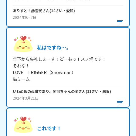
ありすと！@雪民
さん
(
14
さい・
愛知
)
2024年9月7日
私はですね…。
年下から失礼しまーす！どーもっ！スノ坦です！

それな！

LOVE　TRIGGER（Snowman）

猫ミーム
いわめめの心臓であり、阿部ちゃんの脳
さん
(
11
さい・
滋賀
)
2024年3月21日
これです！