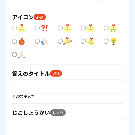
アイコン
必須
答えのタイトル
必須
※30文字以内
じこしょうかい
じゆう