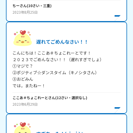
ちー
さん
(
10
さい・
三重
)
2023年8月25日
遅れてごめんなさい！！
こんにちは！ここあ＃ちょこれーとです！

２０２３でごめんなさい！！（遅れすぎでしょ）

①マジで？

②ポジティブ☆ダンスタイム（キノシタさん）

③おどみん

では，またねー！
ここあ＃ちょこれーと
さん
(
12
さい・
選択なし
)
2023年6月29日