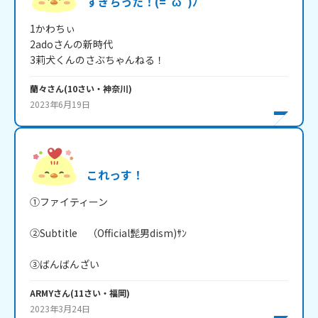
すぎちった！(=ﾟωﾟ)ﾉ
1かわちぃ

2adoさんの新時代

3莉犬くんのさぶちゃんねる！
蘭々
さん
(
10
さい・
神奈川
)
2023年6月19日
これっす！
①ファイティーン

②Subtitle　（Official髭男dism)ｻﾝ

③ばんばんざい
ARMY
さん
(
11
さい・
福岡
)
2023年3月24日