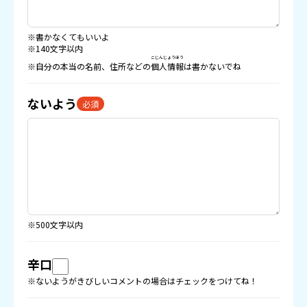
※書かなくてもいいよ
※140文字以内
こじんじょうほう
※自分の本当の名前、住所などの
個人情報
は書かないでね
ないよう
必須
※500文字以内
辛口
※ないようがきびしいコメントの場合はチェックをつけてね！