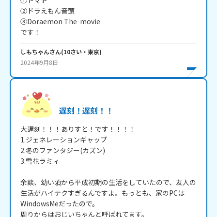
①トマト

②ドラえもん音頭

③Doraemon The  movie

です！
しもちゃん
さん
(
10
さい・
東京
)
2024年9月8日
遅刻！遅刻！！
大遅刻！！！ありすと！です！！！！

1.ジェネレーションギャップ

2.冬のファンタジー(カズン)

3.雪花ラミィ

余談、幼い頃から平成初期の生活をしていたので、友人の
生活がハイテクすぎるんですよ。もっとも、家のPCは
WindowsMeだったので。

周りからはおじいちゃんと呼ばれてます。