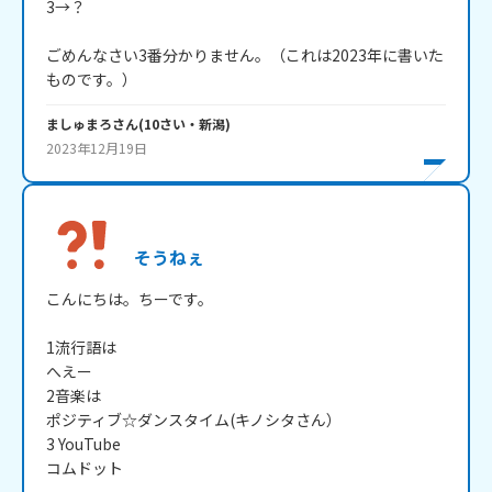
3→？

ごめんなさい3番分かりません。（これは2023年に書いた
ものです。）
ましゅまろ
さん
(
10
さい・
新潟
)
2023年12月19日
そうねぇ
こんにちは。ちーです。

1流行語は

へえー

2音楽は

ポジティブ☆ダンスタイム(キノシタさん）

3 YouTube

コムドット