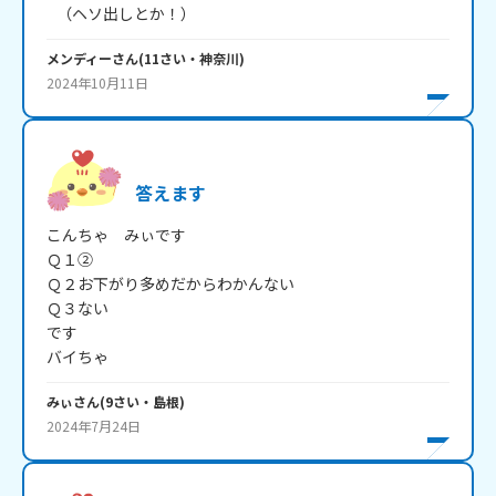
   （ヘソ出しとか！）
メンディー
さん
(
11
さい・
神奈川
)
2024年10月11日
答えます
こんちゃ　みぃです

Ｑ１②

Ｑ２お下がり多めだからわかんない

Ｑ３ない

です

バイちゃ
みぃ
さん
(
9
さい・
島根
)
2024年7月24日