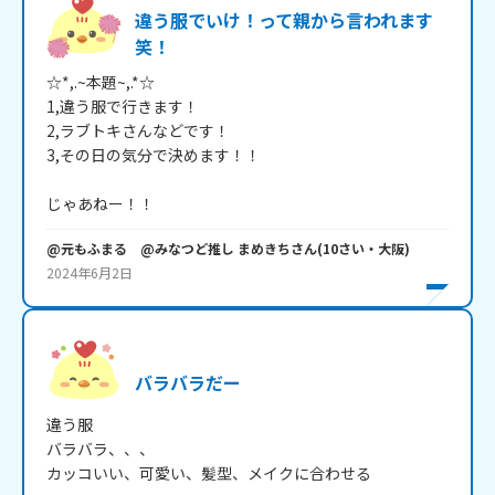
違う服でいけ！って親から言われます
笑！
☆*,.~本題~,.*☆

1,違う服で行きます！

2,ラブトキさんなどです！

3,その日の気分で決めます！！

じゃあねー！！
@元もふまる @みなつど推し まめきち
さん
(
10
さい・
大阪
)
2024年6月2日
バラバラだー
違う服

バラバラ、、、

カッコいい、可愛い、髪型、メイクに合わせる