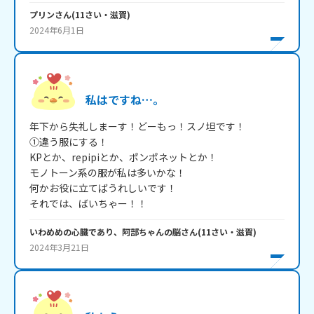
プリン
さん
(
11
さい・
滋賀
)
2024年6月1日
私はですね…。
年下から失礼しまーす！どーもっ！スノ坦です！

①違う服にする！

KPとか、repipiとか、ポンポネットとか！

モノトーン系の服が私は多いかな！

何かお役に立てばうれしいです！

それでは、ばいちゃー！！
いわめめの心臓であり、阿部ちゃんの脳
さん
(
11
さい・
滋賀
)
2024年3月21日