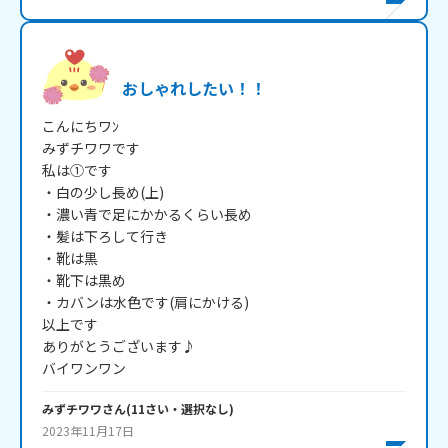
おしゃれしたい！！
こんにちワﾝ

みずチワワです

私は①です

・白の少し長め(上)

・濃い青で足にかかるくらい長め

・髪は下ろして行き

・靴は黒

・靴下は黒め

・カバンは水色です(肩にかける)

以上です

ありがとうございます♪

バイワンワン
みずチワワ
さん
(
11
さい・
選択なし
)
2023年11月17日