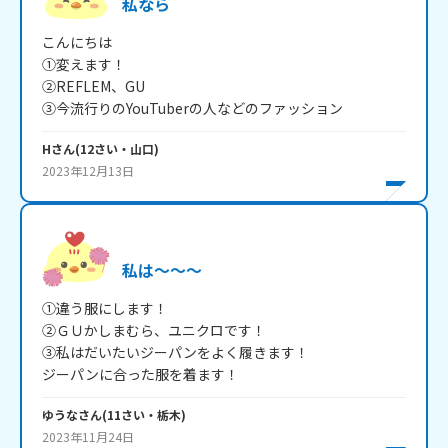
私なら
こんにちは

①変えます！

②REFLEM、GU

H
さん
(
12
さい・
山口
)
2023年12月13日
私は～～～
①違う服にします！

②ＧＵかしまむら、ユニクロです！

③私はだいたいジーパンをよく履きます！

ジーパンに合った服を着ます！
ゆうな
さん
(
11
さい・
栃木
)
2023年11月24日