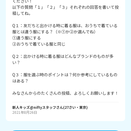
ください！
以下の質問「１」「２」「３」それぞれの回答を書いて投
稿してね。
Q１：友だちと出かける時に着る服は、おうちで着ている
服とは違う服にする？（※①か②か選んでね）
①違う服にする
②おうちで着ている服と同じ
Q２：出かける時に着る服はどんなブランドのものが多
い？
Q３：服を選ぶ時のポイントは？何か参考にしているもの
はある？
みなさんからのたくさんの投稿、よろしくお願いします！
新人キッズ@niftyスタッフ
さん
(
27
さい・
東京
)
2021年8月26日