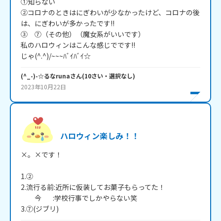
①知らない

②コロナのときはにぎわいが少なかったけど、コロナの後
は、にぎわいが多かったです!!

③　⑦（その他）（魔女系がいいです）

私のハロウィンはこんな感じでです!!

じゃ(^.^)/~~~ﾊﾞｲﾊﾞｲ☆
(^_-)-☆るなruna
さん
(
10
さい・
選択なし
)
2023年10月22日
ハロウィン楽しみ！！
×。×です！

1.②

2.流行る前:近所に仮装してお菓子もらってた！

　　今　   :学校行事でしかやらない笑

3.⑦(ジブリ)