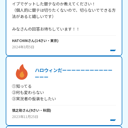
イブでゲットした銀テなのか教えてください！

（個人的に銀テは切りたくないので、切らないでできる方
法があると嬉しいです）

みなさんの回答お待ちしています！！
HATCHIN
さん
(
14
さい・
東京
)
2024年3月5日
ハロウィンだーーーーーーーーーーー
ーーー
①知ってる

②何も変わらない

③実況者の仮装をしたい
慎之助
さん
(
9
さい・
秋田
)
2023年11月25日