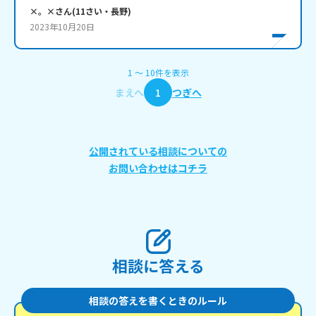
×。×
さん
(
11
さい・
長野
)
2023年10月20日
1
〜
10
件
を表示
まえへ
1
つぎへ
公開されている相談についての
お問い合わせはコチラ
相談に答える
相談の答えを書くときのルール