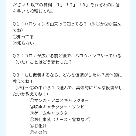
ださい！ 以下の質問「１」「２」「３」それぞれの回答
を書いて投稿してね。
Q１：ハロウィンの由来って知ってる？（※①か②か選ん
でね）
①知ってる
②知らない
Q２：コロナが広がる前と後で、ハロウィンでやっている
（いた）ことはどう変わった？
Q３：もし仮装するなら、どんな仮装がしたい？具体的に
教えてね！
（※①～⑦の中から１つ選んで、具体的にどんな仮装がし
たいか教えてね！）
①マンガ・アニメキャラクター
②映画キャラクター・ゾンビ
③ゲームキャラクター
④お仕事系（ナース・警察など）
⑥お化け
⑦その他