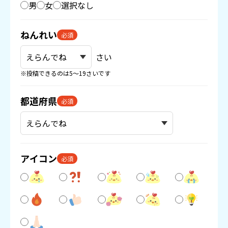
男
女
選択なし
ねんれい
必須
さい
※投稿できるのは5〜19さいです
都道府県
必須
アイコン
必須