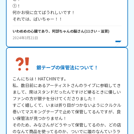
①！

何かお役に立てばうれしいです！

それでは、ばいちゃー！！
いわめめの心臓であり、阿部ちゃんの脳
さん
(
11
さい・
滋賀
)
2024年3月21日
銀テープの保管法について！
こんにちは！HATCHINです。

私、数日前にあるアーティストさんのライブに参戦してき
まして、席はスタンドだったんですけど帰るときに優しい
ファンの方が銀テを分けてくださりました！

すごく嬉しくて、いまは折り目がつかないようにクルクル
巻いてマスキングテープで止めて保管してるんですが、良
い保管法が見つかりません！

そのため、みなさんがどうやって保管してるのか、どの店
のなんて商品を使ってるのか、ついでに誰のなんていうラ