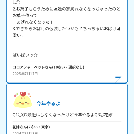
1.①

2.お菓子もらうために友達の家周れなくなっちゃったのと
お菓子作って

    あげれなくなった！

3.できたらおばけの仮装したいかも？ちっちゃいおばけ可
愛い！

ばいばいっ☆
ココアシャーベット
さん
(
10
さい・
選択なし
)
2025年7月17日
今年やるよ
Q1①Q2最近はしなくなったけど今年やるよQ3⑦花嫁
花嫁
さん
(
7
さい・
東京
)
2024年9月13日