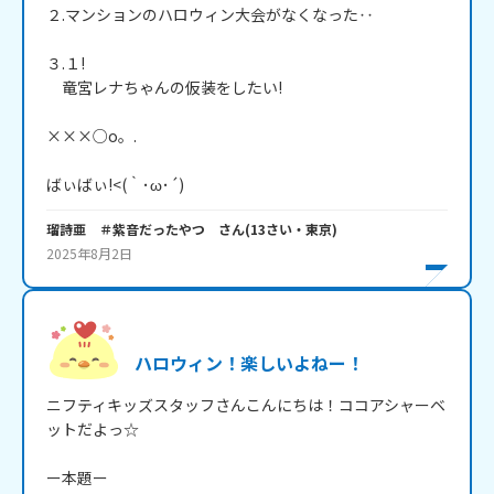
２.マンションのハロウィン大会がなくなった‥

３.１!

　竜宮レナちゃんの仮装をしたい!

×××○o。.

ばぃばぃ!<(｀･ω･´)
瑠詩亜 ＃紫音だったやつ
さん
(
13
さい・
東京
)
2025年8月2日
ハロウィン！楽しいよねー！
ニフティキッズスタッフさんこんにちは！ココアシャーベ
ットだよっ☆

ー本題ー
