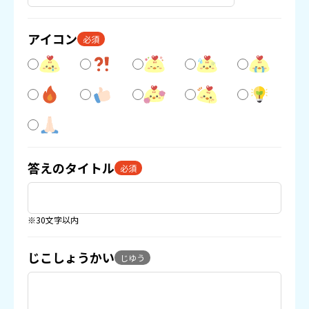
アイコン
必須
答えのタイトル
必須
※30文字以内
じこしょうかい
じゆう