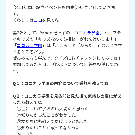
今年1年間、記念イベントを開催(かいさい)していきま
す。
くわしくは
ココ
を見てね！
第2弾として、Yahoo!きっずの「
ココカラ学園
」とニフテ
ィキッズの「キッズなんでも相談」がれんけいします！
「
ココカラ学園
」は「こころ」と「からだ」」のことを学
べるところだよ。
ぜひみんなも学んで、クイズにもチャレンジしてみてね！
参加してみた人は、ぜひ以下について回答を投稿してね
～。
Q１：ココカラ学園の内容について感想を教えてね
Q２：ココカラ学園を見る前と見た後で気持ちの変化があ
ったら教えてね
①性について学ぶのは大切だと思った
②知りたかったことがわかった
③友だちにも教えてあげようと思った
④知りたいことが載ってなかった
⑤その他