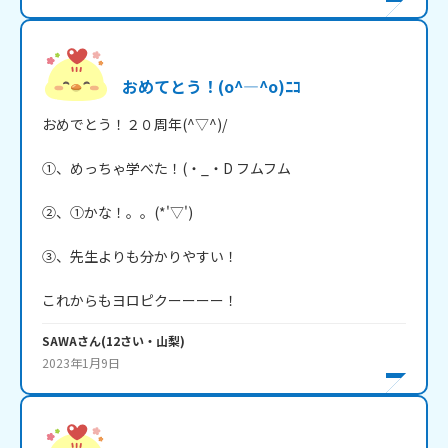
おめてとう！(o^―^o)ﾆｺ
おめでとう！２０周年(^▽^)/

①、めっちゃ学べた！(・_・D フムフム

②、①かな！。。(*'▽')

③、先生よりも分かりやすい！

これからもヨロピクーーーー！
SAWA
さん
(
12
さい・
山梨
)
2023年1月9日