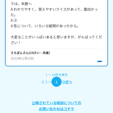
では、本題へ

A わかりやすく、覚えやすいクイズがあって、面白かっ
た。

A ②

A 性について、いろいろ疑問があったから。

大変なことがいっぱいあると思いますが、がんばってくだ
さい！
さえぽん
さん
(
10
さい・
兵庫
)
2022年11月23日
1
〜
10
件
を表示
まえへ
1
つぎへ
公開されている相談についての
お問い合わせはコチラ