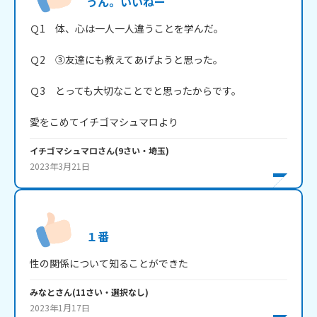
うん。いいねー
Ｑ1　体、心は一人一人違うことを学んだ。

Ｑ2　③友達にも教えてあげようと思った。

Ｑ3　とっても大切なことでと思ったからです。

愛をこめてイチゴマシュマロより
イチゴマシュマロ
さん
(
9
さい・
埼玉
)
2023年3月21日
１番
性の関係について知ることができた
みなと
さん
(
11
さい・
選択なし
)
2023年1月17日