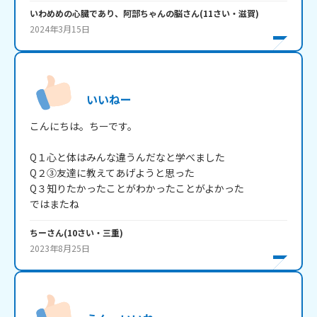
いわめめの心臓であり、阿部ちゃんの脳
さん
(
11
さい・
滋賀
)
2024年3月15日
いいねー
こんにちは。ちーです。

Q１心と体はみんな違うんだなと学べました

Q２③友達に教えてあげようと思った

Q３知りたかったことがわかったことがよかった

ちー
さん
(
10
さい・
三重
)
2023年8月25日