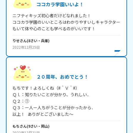
ココカラ学園いいよ！
ニフティキッズ初心者だけどなれました！

ココカラ学園のいいところはわかりやすいしキャラクター
もいて体や心のことも学べるのがいいです！
りせ
さん
(
8
さい・
兵庫
)
2022年12月25日
２０周年、おめでとう！
もちです！よろしくね（#＾Ｖ＾#）

Ｑｌ：知りたいことが分かり、うれしい．

Ｑ２：①

Ｑ３：ー人ー人ちがうことが分かったから．

以上！   ありがとございました～
もち
さん
(
9
さい・
岡山
)
2022年12月21日