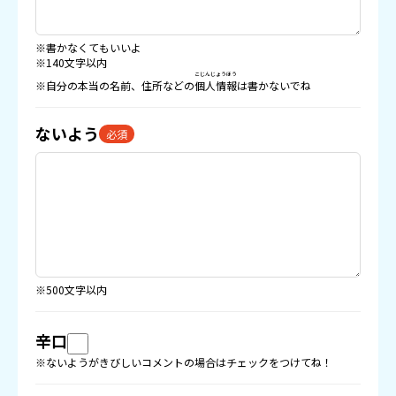
※書かなくてもいいよ
※140文字以内
こじんじょうほう
※自分の本当の名前、住所などの
個人情報
は書かないでね
ないよう
必須
※500文字以内
辛口
※ないようがきびしいコメントの場合はチェックをつけてね！