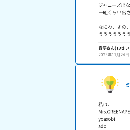
ジャニーズ出な
一組くらい出さ
なにわ、すの、
うううううう
音夢
さん
(
13
さい
2023年11月24日
私は、

Mrs.GREENAPE
yoasobi

ado
