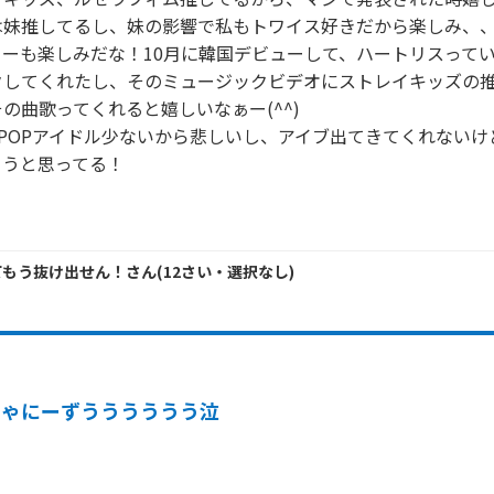
妹推してるし、妹の影響で私もトワイス好きだから楽しみ、、
ューも楽しみだな！10月に韓国デビューして、ハートリスって
クしてくれたし、そのミュージックビデオにストレイキッズの
の曲歌ってくれると嬉しいなぁー(^^)

POPアイドル少ないから悲しいし、アイブ出てきてくれないけ
うと思ってる！

てもう抜け出せん！
さん
(
12
さい・
選択なし
)
じゃにーずうううううう泣