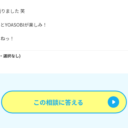
りました 笑

とYOASOBIが楽しみ！

・
選択なし
)
この相談に答える