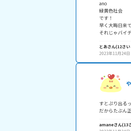
ano

緑黄色社会

です！

早く大晦日来て
それじゃバイ
とあ
さん
(
12
さい
2023年11月24日
すとぷり出るっ
だからたぶん
amane
さん
(
13