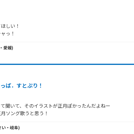
ほしい！

チャっ！
・
愛媛
)
やっぱ．すとぷり！
て聞いて、そのイラストが正月ぽかったんだよねー

正月ソング歌うと思う！
さい・
岐阜
)