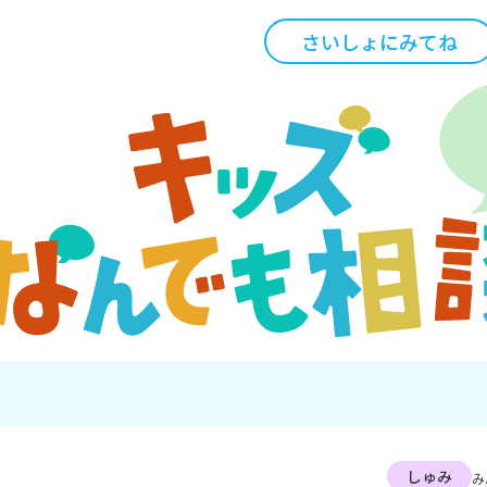
さいしょにみてね
しゅみ
み