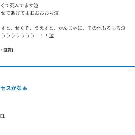
くて死んでます泣

せてあげてよおおおお号泣

すと、せくぞ、うえすと、かんじゃに、その他もろもろ泣

うううううううう！！！泣
・
滋賀
)
ミセスかなぁ
EL
