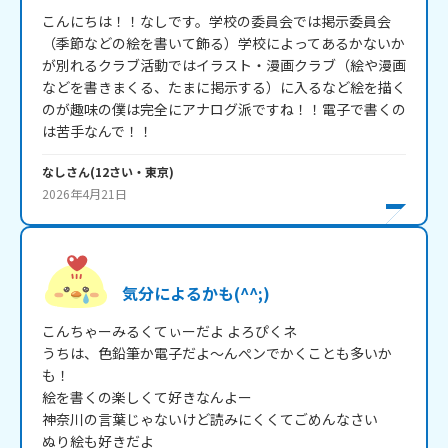
こんにちは！！なしです。学校の委員会では掲示委員会
（季節などの絵を書いて飾る）学校によってあるかないか
が別れるクラブ活動ではイラスト・漫画クラブ（絵や漫画
などを書きまくる、たまに掲示する）に入るなど絵を描く
のが趣味の僕は完全にアナログ派ですね！！電子で書くの
は苦手なんで！！
なし
さん
(
12
さい・
東京
)
2026年4月21日
気分によるかも(^^;)
こんちゃーみるくてぃーだよ よろぴくネ

うちは、色鉛筆か電子だよ～んぺンでかくことも多いか
も！

絵を書くの楽しくて好きなんよー

神奈川の言葉じゃないけど読みにくくてごめんなさい

ぬり絵も好きだよ