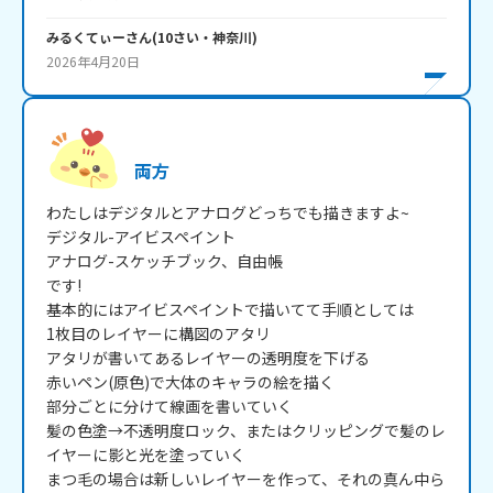
みるくてぃー
さん
(
10
さい・
神奈川
)
2026年4月20日
両方
わたしはデジタルとアナログどっちでも描きますよ~

デジタル-アイビスペイント

アナログ-スケッチブック、自由帳

です!

基本的にはアイビスペイントで描いてて手順としては

1枚目のレイヤーに構図のアタリ

アタリが書いてあるレイヤーの透明度を下げる

赤いペン(原色)で大体のキャラの絵を描く

部分ごとに分けて線画を書いていく

髪の色塗→不透明度ロック、またはクリッピングで髪のレ
イヤーに影と光を塗っていく

まつ毛の場合は新しいレイヤーを作って、それの真ん中ら