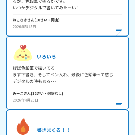
るか、色鉛筆で塗るかです。

いつかデジタルで書いてみたーい！
ねこさき
さん
(
10
さい・
岡山
)
2026年5月5日
いろいろ
ほぼ色鉛筆で描いてる

まず下書き、そしてペン入れ、最後に色鉛筆って感じ

デジタルの時もある･･･
みーこ
さん
(
12
さい・
選択なし
)
2026年4月29日
書きまくる！！