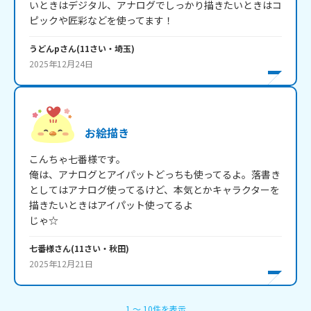
いときはデジタル、アナログでしっかり描きたいときはコ
ピックや匠彩などを使ってます！
うどんp
さん
(
11
さい・
埼玉
)
2025年12月24日
お絵描き
こんちゃ七番様です。

俺は、アナログとアイパットどっちも使ってるよ。落書き
としてはアナログ使ってるけど、本気とかキャラクターを
描きたいときはアイパット使ってるよ

じゃ☆
七番様
さん
(
11
さい・
秋田
)
2025年12月21日
1
〜
10
件
を表示