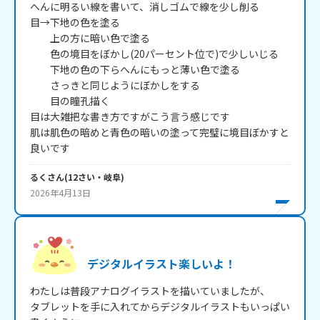
へんに明るい線を書いて、消しゴムで線を少し削る

目→下地の色を塗る

　　上の方に暗い色で塗る

　　色の境目をぼかし(20パーセント位で)で少しいじる

　　下地の色の下らへんにもっと薄い色で塗る

　　さっきと同じようにぼかしをする

　　目の瞳孔描く

目は大雑把な書き方ですがこう言う感じです

肌は肌色の暗めと青色の暗いの塗って完璧に境目ぼかすと
良いです
るく
さん
(
12
さい・
岐阜
)
2026年4月13日
デジタルイラスト楽しいよ！
わたしは普段アナログイラストを描いていましたが、

タブレットを手に入れてからデジタルイラストもいっぱい