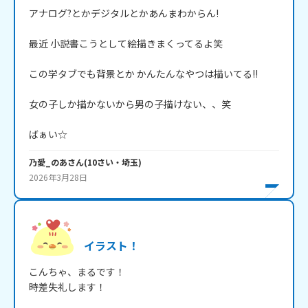
アナログ?とかデジタルとかあんまわからん!

最近 小説書こうとして絵描きまくってるよ笑

この学タブでも背景とか かんたんなやつは描いてる!!

女の子しか描かないから男の子描けない、、笑

ばぁい☆
乃愛_のあ
さん
(
10
さい・
埼玉
)
2026年3月28日
イラスト！
こんちゃ、まるです！

時差失礼します！
