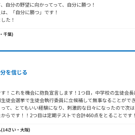
、自分の野望に向かってって、自分に勝つ！

は、「自分に勝つ」です！

ました！
・
千葉
)
自分を信じる
です！これを機会に抱負宣言します！1つ目，中学校の生徒会長
期生徒会選挙で生徒会執行委員に立候補して無事なることがで
とって、とてもいい経験になり、刺激的な日々になったので次は
からです！！2つ目は定期テストで合計460点をとることです
ん
(
14
さい・
大阪
)