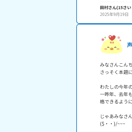
田村
さん
(
15
さい
2025年9月19日
みなさんこんち
さっそく本題に
わたしの今年の
一昨年、去年
格できるように
じゃあみなさん
($・・)/~~~