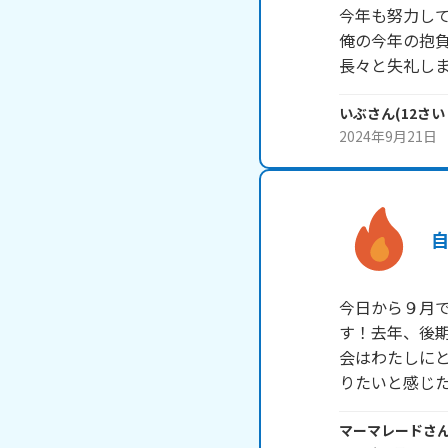
今年も努力して
俺の今年の抱負
長々と失礼し
いぶ
さん
(
12
さい
2024年9月21日
今日から９月
す！去年、後
会はわたしに
りたいと感じた
マーマレード
さ