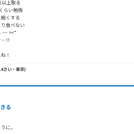
点以上取る

くらい勉強

細くする

り食べない

 ><*

!!

たね！
14
さい・
東京
)
生きる
ように。