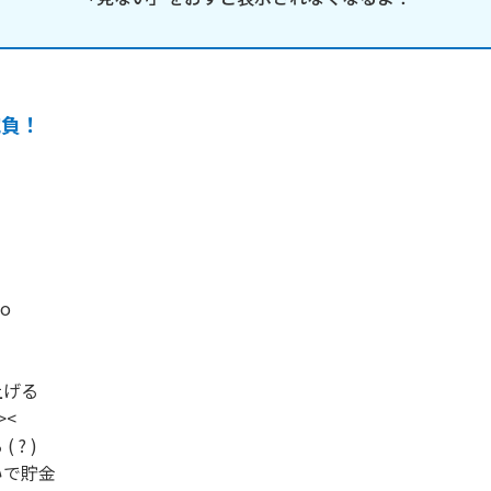
抱負！
o

げる

<

? )

で貯金
