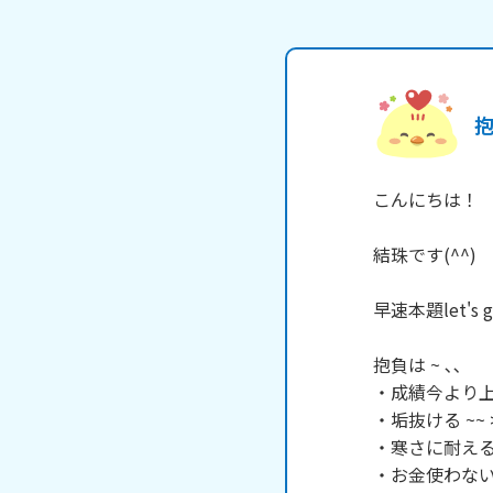
こんにちは！

結珠です(^^)

早速本題let's g
抱負は ~ ､､

・成績今より上
・垢抜ける ~~ >
・寒さに耐える ( 
・お金使わない