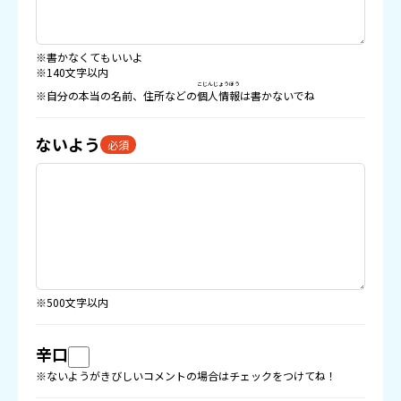
※書かなくてもいいよ
※140文字以内
こじんじょうほう
※自分の本当の名前、住所などの
個人情報
は書かないでね
ないよう
必須
※500文字以内
辛口
※ないようがきびしいコメントの場合はチェックをつけてね！