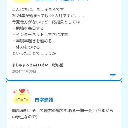
こんにちは、ましゅまろです。

2024年が始まってもう5カ月ですが、、、

今更仕方がないけど一応抱負としては

・勉強を毎日する

・インターネットしすぎに注意

・早寝早起きを極める

・体力をつける

といったことでしょうか
ましゅまろ
さん
(
11
さい・
北海道
)
2024年4月30日
四字熟語
順風満帆！そして座右の銘でもある一期一会！(今年から
中学生なので)
