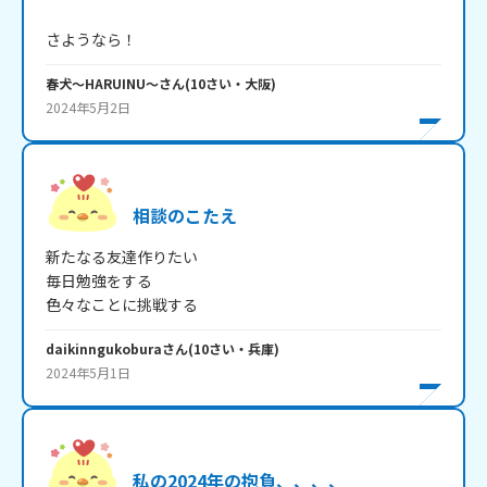
さようなら！
春犬～HARUINU～
さん
(
10
さい・
大阪
)
2024年5月2日
相談のこたえ
新たなる友達作りたい

毎日勉強をする

色々なことに挑戦する
daikinngukobura
さん
(
10
さい・
兵庫
)
2024年5月1日
私の2024年の抱負、、、、