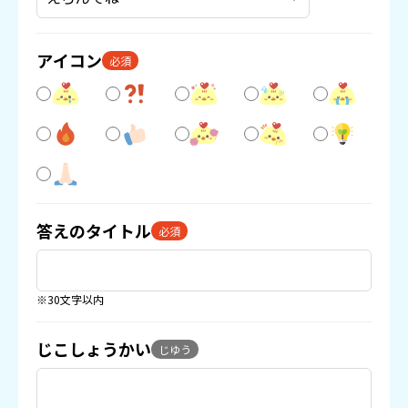
アイコン
必須
答えのタイトル
必須
※30文字以内
じこしょうかい
じゆう