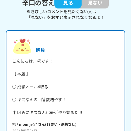
辛口の答え
見る
見ない
※きびしいコメントを見たくない人は
「見ない」をおすと表示されなくなるよ！
抱負
こんにちは、椛です！

［ 本題 ］

○ 成績オール4取る

○ キズなんの回答数増やす！

↑ 因みにキズなんは最近やり始めた !!
椛 / momiji☆*
さん
(
13
さい・
選択なし
)
2024年5月24日