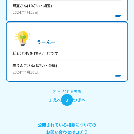
瑚夏
さん
(
10
さい・
埼玉
)
2024年4月15日
うーんー
私はともを作ることです
赤りんご
さん
(
8
さい・
沖縄
)
2024年4月10日
21
〜
30
件
を表示
まえへ
3
つぎへ
公開されている相談についての
お問い合わせはコチラ