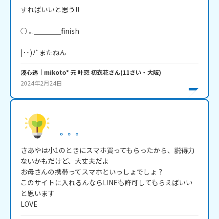
すればいいと思う!!

○ ｡.＿＿＿＿finish

|･･)ﾉﾞまたねん
湊心透│mikoto* 元 叶恋 初衣花
さん
(
11
さい・
大阪
)
2024年2月24日
。。。
さあやは小1のときにスマホ買ってもらったから、説得力
ないかもだけど、大丈夫だよ

お母さんの携帯ってスマホといっしょでしょ？

このサイトに入れるんならLINEも許可してもらえばいい
と思います

LOVE