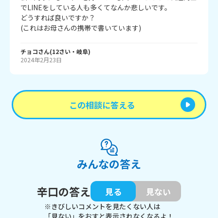
でLINEをしている人も多くてなんか悲しいです。

どうすれば良いですか？

チョコ
さん
(
12
さい・
岐阜
)
2024年2月23日
この相談に答える
みんなの答え
辛口の答え
見る
見ない
※きびしいコメントを見たくない人は
「見ない」をおすと表示されなくなるよ！