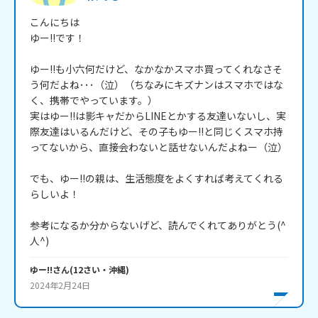
こんにちは

ゆー!!です！

ゆー!!も小六何だけど、なかなかスマホ買ってくれなさそ
う何だよね･･･（泣）（ちなみにキズナンはスマホではな
く、携帯でやっています。）

実はゆー!!は影キャだからLINEとかする友達いないし、実
際友達はいるんだけど、その子もゆー!!と同じくスマホ持
ってないから、直接会わないと話せないんだよねー（泣）

でも、ゆー!!の親は、生活態度をよくすれば考えてくれる
らしいよ！

参考になるか分からないげど、読んでくれてありがとう(^
人^)
ゆー!!
さん
(
12
さい・
沖縄
)
2024年2月24日