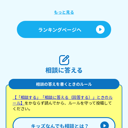
「
け
ょ
もっと見る
に
行
す
ランキングページへ
間
ラ
「
しくて
た
を
も
い。
相談に答える
相談の答えを書くときのルール
【「相談する」「相談に答える（回答する）」ときのル
ール】
をかならず読んでから、ルールを守って投稿して
ください。
キッズなんでも相談とは？