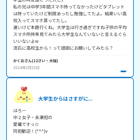
私の兄は中学3年間スマホ持ってなかったけどタブレット
は持っていたけど制限あったし勉強してたよ。結果いい高
校入ってスマホ貰ってたし。

遅いけど本題行くね。大学生は行き過ぎですね子供の平均
スマホ所持率見てみたら大学生なんていないと言えるぐら
いいないよw

流石に高校生から！って頑固にお願いしてみたら？
かくお
さん
(
12
さい・
大阪
)
2024年2月25日
大学生からはさすがに...
はろー

中２女子・永瀬担の

愛羅ですっ☆

同担歓迎！(*^^)v
