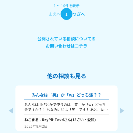
1
〜
10
件
を表示
まえへ
1
つぎへ
公開されている相談についての
お問い合わせはコチラ
他の相談も見る
みんなは「笑」か「w」どっち派？？
みんなはLINEとかで使うのは「笑」か「w」どっち
🎀
派ですか？！ ちなみに私は「笑」です！ あと、めっ
ん
ちゃ笑ってるときは何を使うかも教えてほしいで
人
す！ （笑笑、爆笑、wwwなど）
ねこまる
- RzyPlHTovd
さん
(
13
さい・
愛知
)
ン
わた
が
2026年8月2日
20
に