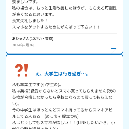
羨ましいです。

私の場合は、もっと生活改善したほうが、もらえる可能性
が高くなると思います。

長文失礼しました！

スマホをゲットするためにがんばって下さい！！
あひゃ
さん
(
12
さい・
東京
)
2024年2月26日
え、大学生は行き過ぎ…。
私も卒業生です(小学生の)。

私は英検3級受からないとスマホ買ってもらえません(次の
英検が合格しなかったら高校になるまで買ってもらえな
い)。

今の中学生はほっとんどスマホ持ってるからスマホアピー
ルしてる人おる…(めっちゃ腹立つw)

私はどうしてもスマホが欲しい！！(LINEしたいから。小
学生の時友達だった人と)
