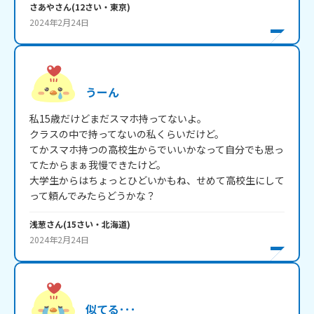
さあや
さん
(
12
さい・
東京
)
2024年2月24日
うーん
私15歳だけどまだスマホ持ってないよ。

クラスの中で持ってないの私くらいだけど。

てかスマホ持つの高校生からでいいかなって自分でも思っ
てたからまぁ我慢できたけど。

大学生からはちょっとひどいかもね、せめて高校生にして
浅葱
さん
(
15
さい・
北海道
)
2024年2月24日
似てる･･･