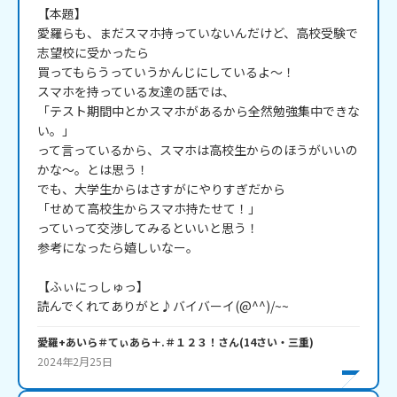
【本題】

愛羅らも、まだスマホ持っていないんだけど、高校受験で
志望校に受かったら

買ってもらうっていうかんじにしているよ～！

スマホを持っている友達の話では、

「テスト期間中とかスマホがあるから全然勉強集中できな
い。」

って言っているから、スマホは高校生からのほうがいいの
かな～。とは思う！

でも、大学生からはさすがにやりすぎだから

「せめて高校生からスマホ持たせて！」

っていって交渉してみるといいと思う！

参考になったら嬉しいなー。

【ふぃにっしゅっ】

読んでくれてありがと♪バイバーイ(@^^)/~~
愛羅+あいら＃てぃあら＋.＃１２３！
さん
(
14
さい・
三重
)
2024年2月25日