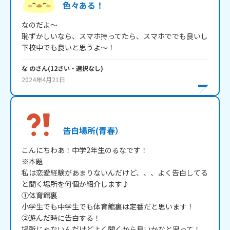
色々ある！
なのだよ～

恥ずかしいなら、スマホ持ってたら、スマホででも良いし

下校中でも良いと思うよ～！
な の
さん
(
12
さい・
選択なし
)
2024年4月21日
告白場所(青春）
こんにちわあ！中学2年生のるなです！

※本題

私は恋愛経験があまりないんだけど、、、よく告白してる
と聞く場所を何個か紹介します♪

①体育館裏

小学生でも中学生でも体育館裏は定番だと思います！

②遊んだ時に告白する！

場所じゃないんだけどよく聞くから良いかなと思って！
