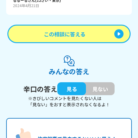
るるーる
さん
(
12
さい・
東京
)
2024年4月21日
この相談に答える
みんなの答え
辛口の答え
見る
見ない
※きびしいコメントを見たくない人は
「見ない」をおすと表示されなくなるよ！