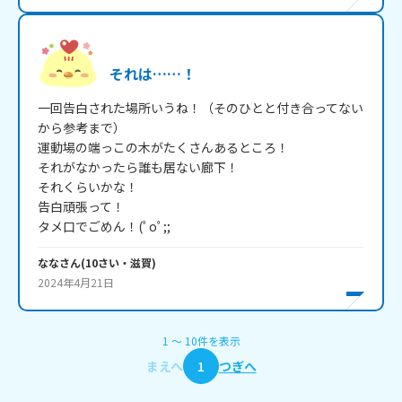
それは……！
一回告白された場所いうね！（そのひとと付き合ってない
から参考まで）

運動場の端っこの木がたくさんあるところ！

それがなかったら誰も居ない廊下！

それくらいかな！

告白頑張って！

なな
さん
(
10
さい・
滋賀
)
2024年4月21日
1
〜
10
件
を表示
まえへ
1
つぎへ