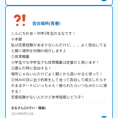
告白場所(青春）
こんにちわあ！中学2年生のるなです！

※本題

私は恋愛経験があまりないんだけど、、、よく告白してる
と聞く場所を何個か紹介します♪

①体育館裏

小学生でも中学生でも体育館裏は定番だと思います！

②遊んだ時に告白する！

場所じゃないんだけどよく聞くから良いかなと思って！

③休みの日に会う約束をして会って告白して成立したらそ
のままデートにいっちゃえ！振られたらいつもみたいに接
する！

るな
さん
(
13
さい・
福島
)
2024年4月21日