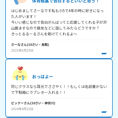
体育館裏で告白するといいと思う！
はじめましてさーなです私も小5で4年の時に好きになっ
た人がいます！

今いい感じなので告白がんばってと応援してくれる子が沢
山居ますなので親友などに話してみたらどうですか？

さーな
さん
(
10
さい・
鳥取
)
2025年5月29日
おっはよー
同じクラスなら耳元でささやく！！もしくは名前書かない
で下駄箱にラブレター入れる！！
ピックー
さん
(
10
さい・
神奈川
)
2024年4月22日