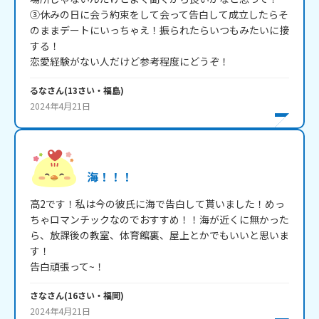
③休みの日に会う約束をして会って告白して成立したらそ
のままデートにいっちゃえ！振られたらいつもみたいに接
する！

るな
さん
(
13
さい・
福島
)
2024年4月21日
海！！！
高2です！私は今の彼氏に海で告白して貰いました！めっ
ちゃロマンチックなのでおすすめ！！海が近くに無かった
ら、放課後の教室、体育館裏、屋上とかでもいいと思いま
す！

告白頑張って~！
さな
さん
(
16
さい・
福岡
)
2024年4月21日