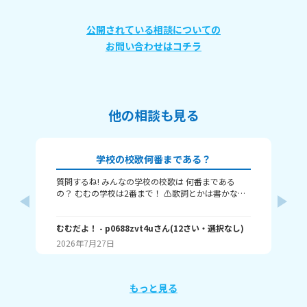
公開されている相談についての
お問い合わせはコチラ
他の相談も見る
学校の校歌何番まである？
質問するね! みんなの学校の校歌は 何番まである
私
の？ むむの学校は2番まで！ ⚠️歌詞とかは書かない
校
でね⚠️ またね～(⁠≧⁠▽⁠≦⁠)ノ
校
一
むむだよ！
- p0688zvt4u
さん
(
12
さい・
選択なし
)
で
ハ
員
2026年7月27日
20
委
か
に
もっと見る