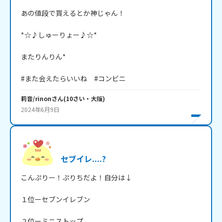
あの値段で買えるとか神じゃん！

*☆♪しゅーりょー♪☆*

またりんりん*

#また会えたらいいね　#コンビニ
莉音/rinon
さん
(
10
さい・
大阪
)
2024年6月9日
セブイレ....?
こんぷりー！ぷりちだよ！自分は↓

１位ーセブンイレブン

２位ーミニストップ
