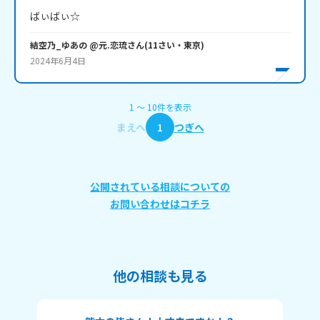
ばぃばぃ☆
結空乃_ゆあの @元.恋琉
さん
(
11
さい・
東京
)
2024年6月4日
1
〜
10
件
を表示
まえへ
1
つぎへ
公開されている相談についての
お問い合わせはコチラ
他の相談も見る