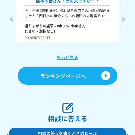
熊本の皆さん！大丈夫ですか！？
今、午後4時半過ぎに熊本県で震度７の地震が起きま
本
した！？西日本の半分くらいの範囲の大地震です。
津波も来るという警報が来ました、大丈夫かみん
な！？
通りすがりの雑草
- whlTwPk4fI
さん
(
9
さい・
選択なし
)
瀬那
2026年7月28日
20
もっと見る
ランキングページへ
相談に答える
相談の答えを書くときのルール