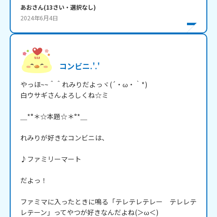
あお
さん
(
13
さい・
選択なし
)
2024年6月4日
コンビニ.'.'
やっほ~~＾＾れみりだよっヾ(´・ω・｀*)

白ウサギさんよろしくね☆ミ

＿*°＊☆本題☆＊°*＿

れみりが好きなコンビニは、

♪ファミリーマート

だよっ！

ファミマに入ったときに鳴る「テレテレテレー　テレレテ
レテーン」ってやつが好きなんだよね(＞ω＜)
