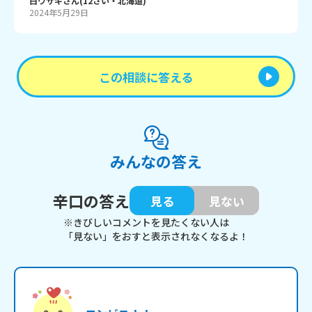
白ウサギ
さん
(
12
さい・
北海道
)
2024年5月29日
この相談に答える
みんなの答え
辛口の答え
見る
見ない
※きびしいコメントを見たくない人は
「見ない」をおすと表示されなくなるよ！