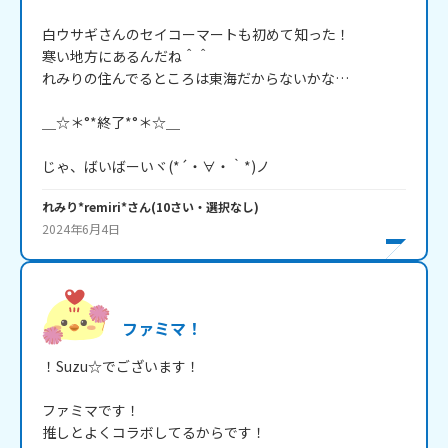
白ウサギさんのセイコーマートも初めて知った！

寒い地方にあるんだね＾＾

れみりの住んでるところは東海だからないかな…

＿☆＊°*終了*°＊☆＿

じゃ、ばいばーいヾ(*´・∀・｀*)ノ
れみり*remiri*
さん
(
10
さい・
選択なし
)
2024年6月4日
ファミマ！
！Suzu☆でございます！

ファミマです！

推しとよくコラボしてるからです！
