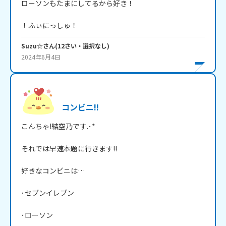
ローソンもたまにしてるから好き！

！ふぃにっしゅ！
Suzu☆
さん
(
12
さい・
選択なし
)
2024年6月4日
コンビニ!!
こんちゃ!結空乃です.･*

それでは早速本題に行きます!!

好きなコンビニは…

･セブンイレブン

･ローソン
