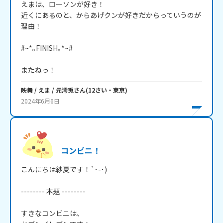
えまは、ローソンが好き！

近くにあるのと、からあげクンが好きだからっていうのが
理由！

#~*｡FINISH｡*~#

またねっ！
映舞 / えま / 元澪兎
さん
(
12
さい・
東京
)
2024年6月6日
コンビニ！
こんにちは紗夏です！`･-･)

-------- 本題 --------

すきなコンビニは、
