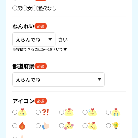
男
女
選択なし
ねんれい
必須
さい
※投稿できるのは5〜19さいです
都道府県
必須
アイコン
必須