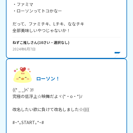
・ファミマ

・ローソンってトコかなー

だって、ファミチキ、Lチキ、ななチキ

全部美味しいやつじゃないか！
ねずこ推し
さん
(
10
さい・
選択なし
)
2024年6月7日
ローソン！
((* _ _)ﾍﾟｺﾘ

究極の低浮上☆映舞だよヾ(*・o・*)ﾉ 

改名したい欲に負けて改名しました☆((((

#~*｡START｡*~#
