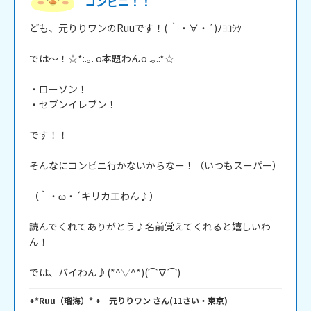
コンビニ！！
ども、元りりワンのRuuです！( ｀・∀・´)ﾉﾖﾛｼｸ

では～！☆*:.｡. o本題わんo .｡.:*☆

・ローソン！

・セブンイレブン！

です！！

そんなにコンビニ行かないからなー！（いつもスーパー）

（｀・ω・´キリカエわん♪）

読んでくれてありがとう♪名前覚えてくれると嬉しいわ
ん！

では、バイわん♪(*^▽^*)(⌒∇⌒)
+*Ruu（瑠海）* +＿元りりワン
さん
(
11
さい・
東京
)