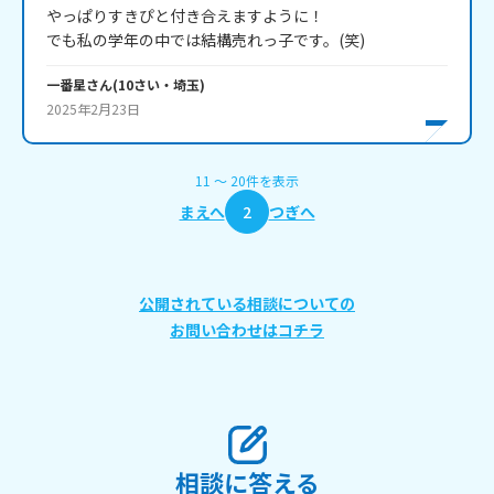
やっぱりすきぴと付き合えますように！

でも私の学年の中では結構売れっ子です。(笑)
一番星
さん
(
10
さい・
埼玉
)
2025年2月23日
11
〜
20
件
を表示
まえへ
2
つぎへ
公開されている相談についての
お問い合わせはコチラ
相談に答える