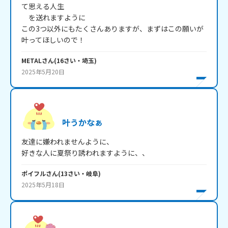
て思える人生

　を送れますように

この3つ以外にもたくさんありますが、まずはこの願いが
METAL
さん
(
16
さい・
埼玉
)
2025年5月20日
叶うかなぁ
友達に嫌われませんように、

好きな人に夏祭り誘われますように、、
ポイフル
さん
(
13
さい・
岐阜
)
2025年5月18日