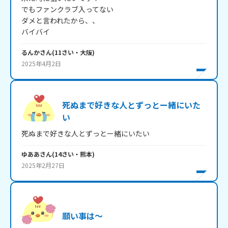
でもファンクラブ入ってない

ダメと言われたから、、

バイバイ
るんか
さん
(
11
さい・
大阪
)
2025年4月2日
死ぬまで好きな人とずっとー緒にいた
い
死ぬまで好きな人とずっとー緒にいたい
ゆああ
さん
(
14
さい・
熊本
)
2025年2月27日
願い事は～