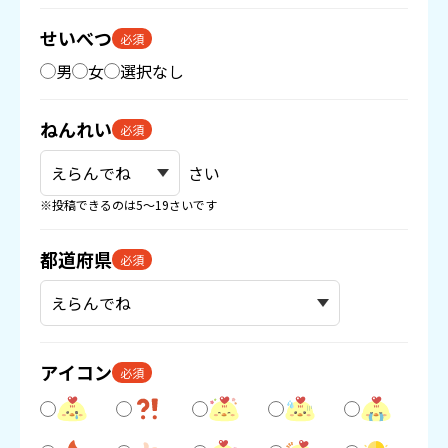
せいべつ
必須
男
女
選択なし
ねんれい
必須
さい
※投稿できるのは5〜19さいです
都道府県
必須
アイコン
必須