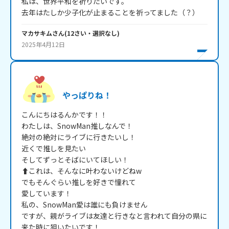
私は、世界平和を祈りたいです。

去年はたしか少子化が止まることを祈ってました（？）
マカサキム
さん
(
12
さい・
選択なし
)
2025年4月12日
やっぱりね！
こんにちはるんかです！！

わたしは、SnowMan推しなんで！

絶対の絶対にライブに行きたいし！

近くで推しを見たい

そしてずっとそばにいてほしい！

⬆これは、そんなに叶わないけどねw

でもそんぐらい推しを好きで憧れて

愛しています！

私の、SnowMan愛は誰にも負けません

ですが、親がライブは友達と行きなと言われて自分の県に
来た時に狙いたいです！
