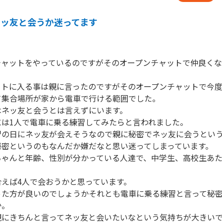
ネッ友と会うか迷ってます
チャットをやっているのですがそのオープンチャットで仲良く
ットに入る事は親に言ったのですがそのオープンチャットで今
集合場所が家から電車で行ける範囲でした。

ネッ友と会うとは言えずにいます。

は1人で電車に乗る練習してみたらと言われました。

習の日にネッ友が会えそうなので親に秘密でネッ友に会うとい
密というのもなんだか嫌だなと思い迷ってしまっています。

ちゃんと年齢、性別が分かっている人達で、中学生、高校生あ
えば4人で会おうかと思っています。

った方が良いのでしょうかそれとも電車に乗る練習と言って秘
。

にきちんと言ってネッ友と会いたいなという気持ちが大きいで