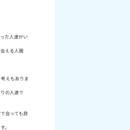
なった人達がい
度会える人居
う考えもありま
たりの人達で
密で会っても良
す。
