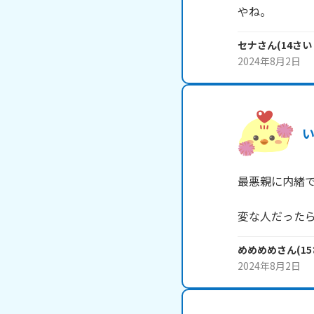
やね。
セナ
さん
(
14
さい
2024年8月2日
最悪親に内緒で
変な人だった
めめめめ
さん
(
15
2024年8月2日