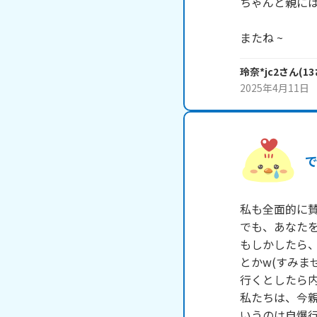
ちゃんと親には
またね ~
玲奈*jc2
さん
(
13
2025年4月11日
私も全面的に賛
でも、あなたを
もしかしたら、
とかw(すみませ
行くとしたら内
私たちは、今親
いうのは自爆行