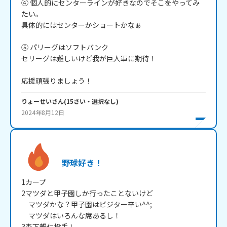
④ 個人的にセンターラインが好きなのでそこをやってみ
たい。

具体的にはセンターかショートかなぁ

⑤ パリーグはソフトバンク

セリーグは難しいけど我が巨人軍に期待！

応援頑張りましょう！
りょーせい
さん
(
15
さい・
選択なし
)
2024年8月12日
野球好き！
1カープ

2マツダと甲子園しか行ったことないけど

　マツダかな？甲子園はビジター辛い^^;

　マツダはいろんな席あるし！

3森下暢仁投手！
