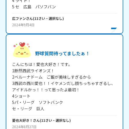
4 ライト！

5 セ　広島　パソフバン
広ファン
さん
(
11
さい・
選択なし
)
2024年9月4日
野球質問待ってましたぁ！
こんにちは！愛也大好き！です。

1断然西武ライオンズ！

2ベルーナドーム　ご飯が美味しすぎるから

3西武の西川愛也！！イケメンだし顔ちっちゃすぎるし、
アイドルかっ！！って思ったよ最初！

4ショート

5パ・リーグ　ソフトバンク

セ・リーグ　巨人
愛也大好き！
さん
(
11
さい・
選択なし
)
2024年8月27日