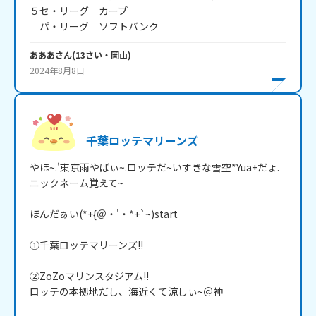
５セ・リーグ　カープ

　パ・リーグ　ソフトバンク
あああ
さん
(
13
さい・
岡山
)
2024年8月8日
千葉ロッテマリーンズ
やほ~.'東京雨やばぃ~.ロッテだ~いすきな雪空*Yua+だょ.
ニックネーム覚えて~

ほんだぁい(*+{＠・'・*+`~)start

①千葉ロッテマリーンズ!!

②ZoZoマリンスタジアム!!

ロッテの本拠地だし、海近くて涼しぃ~＠神
