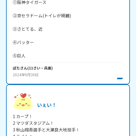
①阪神タイガース

②京セラドーム(トイレが綺麗)

③さとてる、近

④バッター

⑤巨人
ぽた
さん
(
11
さい・
兵庫
)
2024年9月30日
いぇい！
1 カープ！

2 マツダスタジアム！

3 秋山翔吾選手と大瀬良大地投手！
