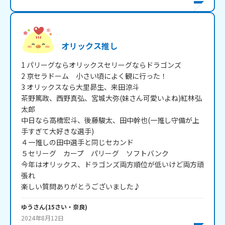
オリックス推し
1 パリーグならオリックスセリーグならドラゴンズ

2 京セラドーム　小さい頃によく観に行った！

3 オリックスなら大里昴生、来田涼斗

茶野篤政、西野真弘、宮城大弥(妹さん可愛いよね)紅林弘
太郎

中日なら高橋宏斗、後藤駿太、田中幹也(一推し守備が上
手すぎて大好きな選手)

４一推しの田中選手と同じセカンド

５セリーグ　カープ　パリーグ　ソフトバンク

今年はオリックス、ドラゴンズ両方順位が低いけど両方頑
張れ

楽しい質問ありがとうございました♪
ゆう
さん
(
15
さい・
奈良
)
2024年8月12日