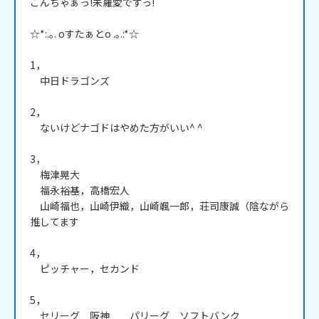
こんちゃぁっ!未羅愛ですっ!

☆*:.｡. oすたぁとo .｡.:*☆

1，

　中日ドラゴンズ

2，

　ないけどナゴドはやめた方がいい^ ^

3，

　梅津晃大

　福永裕基，高橋宏人

　山崎福也，山崎伊織，山崎颯一郎，荘司康誠（陰ながら
推してます

4，

　ピッチャー，セカンド

5，

　セリーグ　阪神　　パリーグ　ソフトバンク
