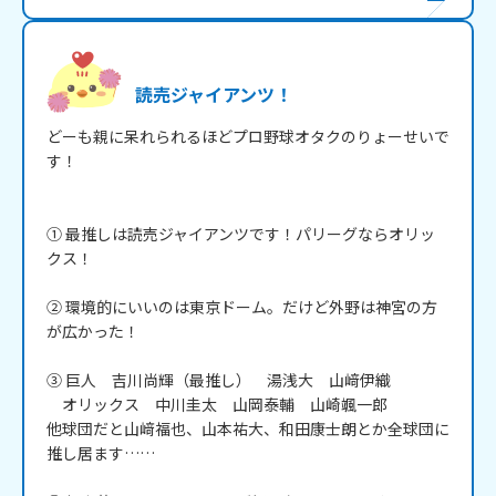
読売ジャイアンツ！
どーも親に呆れられるほどプロ野球オタクのりょーせいで
す！

① 最推しは読売ジャイアンツです！パリーグならオリッ
クス！

② 環境的にいいのは東京ドーム。だけど外野は神宮の方
が広かった！

③ 巨人　吉川尚輝（最推し）　湯浅大　山﨑伊織

　オリックス　中川圭太　山岡泰輔　山崎颯一郎

他球団だと山﨑福也、山本祐大、和田康士朗とか全球団に
推し居ます……
