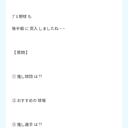
ﾌﾟﾛ 野球 も

後半戦 に 突入 しましたね ~ ~

【 質問 】

① 推し球団 は ?? 

② おすすめの 球場

③ 推し選手 は ?? 
