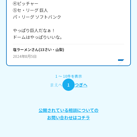
④ピッチャー

⑤セ・リーグ 巨人

パ・リーグ ソフトバンク

やっぱり巨人だなぁ！

ドームはやっぱりいいな。
塩ラーメン
さん
(
13
さい・
山梨
)
2024年8月5日
1
〜
10
件
を表示
まえへ
1
つぎへ
公開されている相談についての
お問い合わせはコチラ