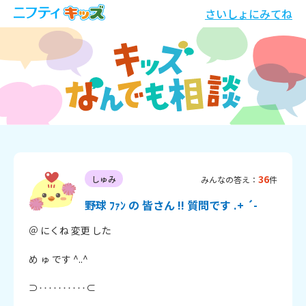
さいしょにみてね
36
しゅみ
みんなの答え：
件
野球 ﾌｧﾝ の 皆さん !! 質問です .+ ´-
＠ にくね 変更 した

め ゅ です ^..^ 

⊃‥‥‥‥‥⊂
