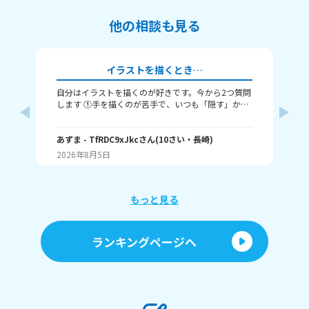
他の相談も見る
イラストを描くとき…
自分はイラストを描くのが好きです。今から2つ質問
み
します ①手を描くのが苦手で、いつも「隠す」か
ー
「萌え袖」か「頑張って描く」のどれかなんですよ
チ
ね。手を上手く描くコツってありますか……？ ②い
べ
つも立ち絵ばかり描いていて、それ以外は全く描け
あずま
- TfRDC9xJkc
さん
(
10
さい・
長崎
)
人
か
ません。とうしたらいいですか？
角
2026年8月5日
20
読
嬉
もっと見る
ランキングページへ