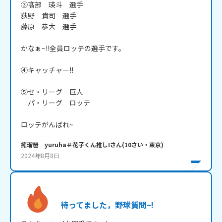
③髙部　瑛斗　選手

荻野　貴司　選手

藤原　恭大　選手

かなぁ~!!全員ロッテの選手です。

④キャッチャー!!

⑤セ・リーグ　巨人

　パ・リーグ　ロッテ

ロッテがんばれ~
癒瑠琶 yuruha＃花子くん推し!
さん
(
10
さい・
東京
)
2024年8月8日
待ってました，野球質問~!