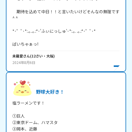
　期待を込めて中日！！と言いたいけどそんなの無理です
^ ^

*･゜ﾟ･*:.｡..｡.:*･'ふぃにっしゅ'･*:.｡. .｡.:*･゜ﾟ･*

ばいちゃぁっ!
未羅愛
さん
(
12
さい・
大阪
)
2024年8月6日
野球大好き！
塩ラーメンです！

①巨人

②東京ドーム、ハマスタ

③岡本、近藤
