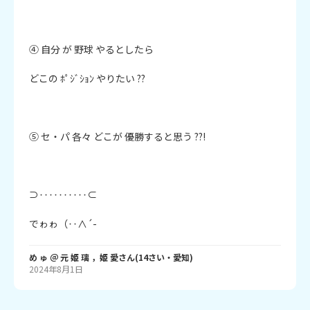
④ 自分 が 野球 やるとしたら

どこの ﾎﾟｼﾞｼｮﾝ やりたい ??

⑤ セ・パ 各々 どこが 優勝すると思う ??!

⊃‥‥‥‥‥⊂

でゎゎ（‥∧´-
め ゅ ＠ 元 姫 璃 ，姫 愛
さん
(
14
さい・
愛知
)
2024年8月1日