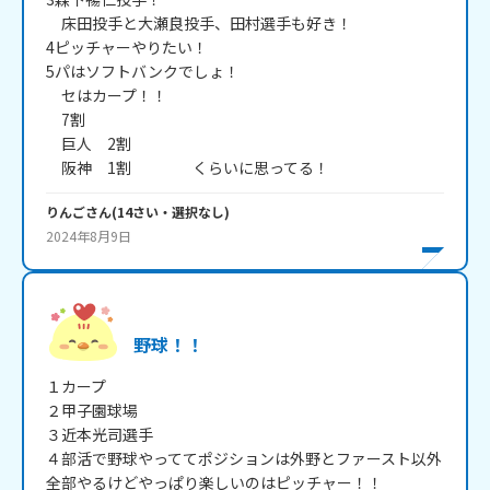
　床田投手と大瀬良投手、田村選手も好き！

4ピッチャーやりたい！

5パはソフトバンクでしょ！

　セはカープ！！

　7割

　巨人　2割

　阪神　1割　　　　くらいに思ってる！
りんご
さん
(
14
さい・
選択なし
)
2024年8月9日
野球！！
１カープ

２甲子園球場

３近本光司選手

４部活で野球やっててポジションは外野とファースト以外
全部やるけどやっぱり楽しいのはピッチャー！！
