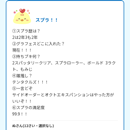
スプラ！！
①スプラ歴は？

2は2年3も2年

②グラフェスどこに入れた？

現在！！！

③持ちブキ何？

2スパッタリークリア、スプラローラー、ボールド  3ラク
ト、もみじ

④誰推し？

テンタクルズ！！！

⑤一言どぞ

サイドオーダーとオクトエキスパンションはやった方が
いいぞ！！

⑥スプラの満足度

ぬ
さん
(
12
さい・
選択なし
)