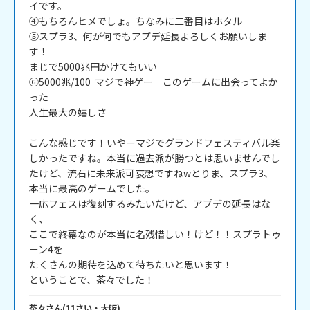
イです。

④もちろんヒメでしょ。ちなみに二番目はホタル

⑤スプラ3、何が何でもアプデ延長よろしくお願いしま
す！

まじで5000兆円かけてもいい

⑥5000兆/100  マジで神ゲー　このゲームに出会ってよか
った

人生最大の嬉しさ

こんな感じです！いやーマジでグランドフェスティバル楽
しかったですね。本当に過去派が勝つとは思いませんでし
たけど、流石に未来派可哀想ですねwとりま、スプラ3、
本当に最高のゲームでした。

一応フェスは復刻するみたいだけど、アプデの延長はな
く、

ここで終幕なのが本当に名残惜しい！けど！！スプラトゥ
ーン4を

たくさんの期待を込めて待ちたいと思います！

ということで、茶々でした！
茶々
さん
(
11
さい・
大阪
)