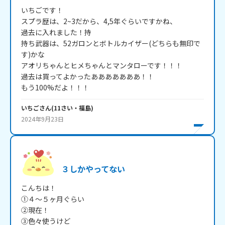
いちごです！

スプラ歴は、2~3だから、4,5年ぐらいですかね、

過去に入れました！持

持ち武器は、52ガロンとボトルカイザー(どちらも無印で
す)かな

アオリちゃんとヒメちゃんとマンタローです！！！

過去は買ってよかったあああああああ！！

もう100%だよ！！！
いちご
さん
(
11
さい・
福島
)
2024年9月23日
３しかやってない
こんちは！

①４～５ヶ月ぐらい

②現在！

③色々使うけど
