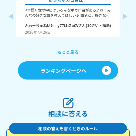
好きなボカロ曲は？
<本題> 世の中にはいろんなボカロ曲があるよね！み
同
んなの好きな曲を教えてほしい♪ 曲名と、好きなと
い
ころをおしえて！ ちなみに僕はヤラララ、おくすり
お
のんでねよう、ジェヘナ、クローバークラブ！(まだ
ふぉーちゅねいと
- y77LltZoCV
さん
(
10
さい・
福島
)
き
も
あるよ それじゃあ、ばいちゃ～
2026年7月26日
20
もっと見る
ランキングページへ
相談に答える
相談の答えを書くときのルール