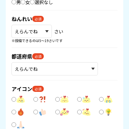
男
女
選択なし
ねんれい
必須
さい
※投稿できるのは5〜19さいです
都道府県
必須
アイコン
必須