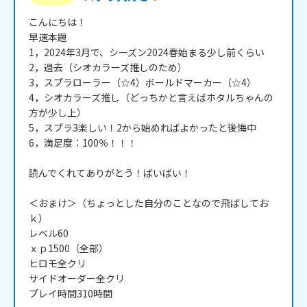
こんにちは！

早速本題

1，2024年3月で、シーズン2024春始まる少し前くらい

2，過去（シオカラーズ推しのため）

3，スプラローラー（☆4）ボールドマーカー（☆4）

4，シオカラーズ推し（どっちかと言えばホタルちゃんの
方が少し上）

5，スプラ3楽しい！2から始めればよかったと後悔中

6，満足度：100％！！！

読んでくれてありがとう！ばいばい！

＜おまけ＞（ちょっとした自分のことなので飛ばしてお
ｋ）

レベル60

ｘｐ1500（全部）

ヒロモ全クリ

サイドオーダー全クリ

プレイ時間310時間
