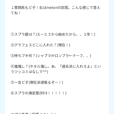
↓質問系もどぞ！右はmelonの回答。こんな感じで答え
てね！

①スプラ歴は？(えーと３から始めたから、、２年！)

②グラフェスどこに入れた？(現在！)

③持ちブキ何？(シャプマかロンブラ←ナーフ、、)

④誰推し？(ホタル推し。あ、「過去派に入れろよ」とい
うツッコミはなしで^^)

⑤一言どぞ(現在派頑張るぞー！)

⑥スプラの満足度(99.9！！！！！)
