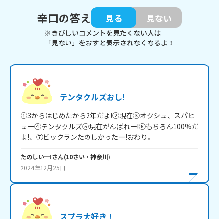
辛口の答え
見る
見ない
※きびしいコメントを見たくない人は
「見ない」をおすと表示されなくなるよ！
テンタクルズおし!
①3からはじめたから2年だよ!②現在③オクシュ、スパヒ
ュ一④テンタクルズ⑤現在がんばれ一!⑥もちろん100%だ
よ!、⑦ビックランたのしかった一!おわり。
たのしい一!
さん
(
10
さい・
神奈川
)
2024年12月25日
スプラ大好き！