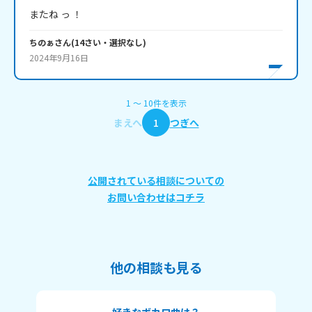
またね っ ！
ちのぁ
さん
(
14
さい・
選択なし
)
2024年9月16日
1
〜
10
件
を表示
まえへ
1
つぎへ
公開されている相談についての
お問い合わせはコチラ
他の相談も見る