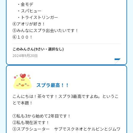
　・金モデ

　・スパヒュー

　・トライストリンガー

④アオリが好き！

⑤みんなにスプラ出会いたいです！

⑥１００！
このみん
さん
(
9
さい・
選択なし
)
2024年9月20日
スプラ最高！！
こんにちは！茶々です！スプラ3最高ですよね。というこ
とで本題！

①私も3から始めて2年目です！

②私も現在派です！

③スプラシューター　サブでスクネオとケルビンとジムワ