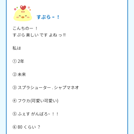
すぷら ｰ ！
こんちのー ！

すぷら 楽しい です よね っ !!

私は

① 2年

② 未来

③ スプラシューター . シャプマネオ

④ フウカ(可愛い可愛い)

⑤ ふぇす がんばろ~ ！！

⑥ 80 くらい ？
