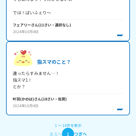
では！ばいふぇり～
フェアリー
さん
(
11
さい・
選択なし
)
2024年10月4日
指スマのこと？
違ったらすみません…！

指スマ1！

とか？
叶羽(かのは)
さん
(
18
さい・
佐賀
)
2024年10月4日
1
〜
10
件
を表示
まえへ
1
つぎへ