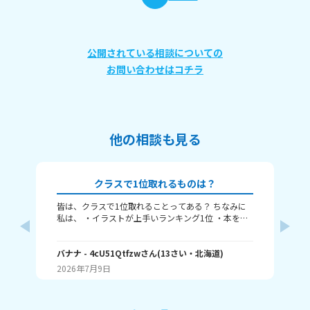
公開されている相談についての
お問い合わせはコチラ
他の相談も見る
クラスで1位取れるものは？
皆は、クラスで1位取れることってある？ ちなみに
み
私は、 ・イラストが上手いランキング1位 ・本を読
むランキング1位（一番たくさん読む） ・アニメ詳
ふぃ
しいランキング1位 こんな感じ。 皆はどんなランキ
🤍
ングで1位取れる？ 書いてくれたら嬉しいです！ じ
バナナ
- 4cU51Qtfzw
さん
(
13
さい・
北海道
)
(
13
ゃね。
2026年7月9日
20