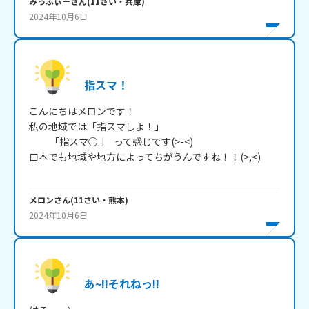
みっふぃー
さん
(
11
さい・
兵庫
)
2024年10月6日
指スマ！
こんにちはメロンです！

私の地域では「指スマしよ！」

          「指スマ○亅   って感じです(>-<)

曰本でも地域や地方によってちがうんですね！！(>,<)

メロン
さん
(
11
さい・
熊本
)
2024年10月6日
あ~!!それねっ!!