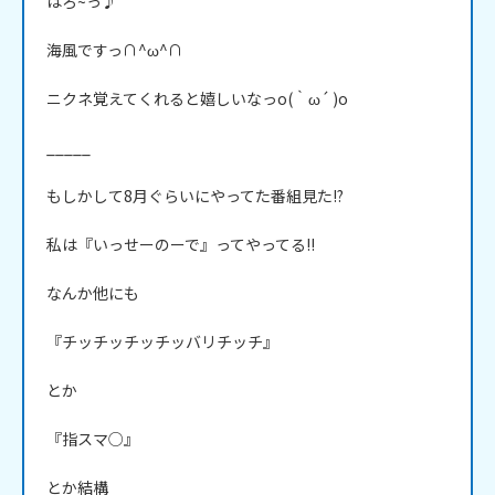
はろ~っ♪

海風ですっ∩^ω^∩

ニクネ覚えてくれると嬉しいなっo(｀ω´ )o

_____

もしかして8月ぐらいにやってた番組見た!?

私は『いっせーのーで』ってやってる!!

なんか他にも

『チッチッチッチッバリチッチ』

とか

『指スマ○』

とか結構
