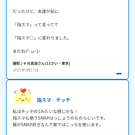
だったけど、友達が前に

「指スマ」って言ってて

「指スマ○」に変わりました。

またね(*･ω･)ﾉ
優那♪# 元真凜
さん
(
13
さい・
東京
)
2025年3月17日
指スマ チッチ
私はチッチの1みたいな感じかな！

指スマも使うSMAPはっしょうのものらしいです。

親がSMAP好きなんで家ではこっちを使います。