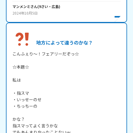
マンメンミ
さん
(
9
さい・
広島
)
2024年10月5日
地方によって違うのかな？
こんふぇり～！フェアリーだぞっ☆

☆本題☆

私は

・指スマ

・いっせーのせ

・ちっちーの

かな？

指スマってよく言うかな

でもあんまりやったことないｗ
