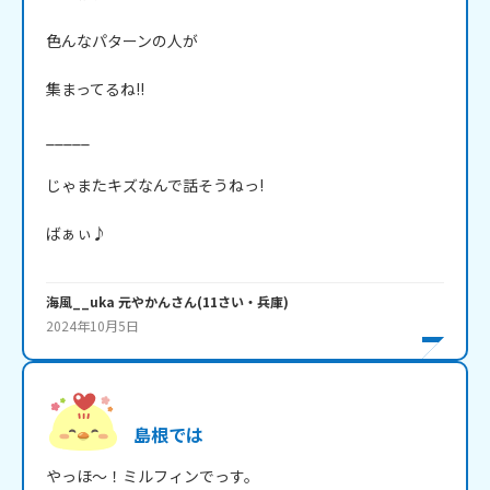
色んなパターンの人が

集まってるね!!

_____

じゃまたキズなんで話そうねっ!

ばぁぃ♪

海風__uka 元やかん
さん
(
11
さい・
兵庫
)
2024年10月5日
島根では
やっほ～！ミルフィンでっす。
