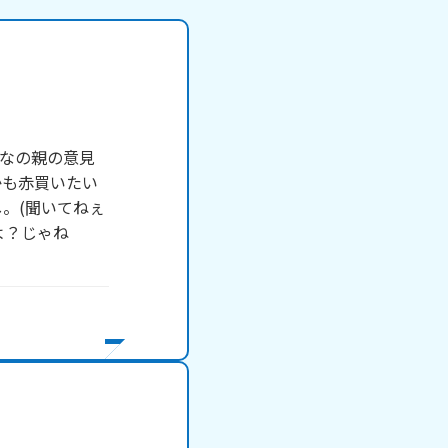
んなの親の意見
かも赤買いたい
し。(聞いてねぇ
よ？じゃね