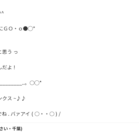
^

にＧＯ・ｏ●◯*

思う っ

だよ !

________..。○◯*

クス ~♪♪

 . バァアイ ( ○・・○ ) /
さい・
千葉
)