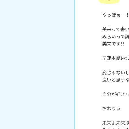
　やっほぉｰｰ！
　美来って書い
　みらいって読み
　美来です!!

　早速本題ﾚｯﾂｺﾞ
　変じゃないし
　良いと思うなぁ
　自分が好きな
　おわりぃ

　未来よ未来.