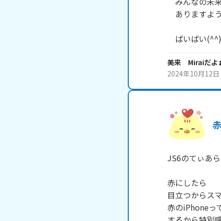
　みんなの未来
　ありますよう
　ばいばい(^^)
美来 Miraiだよぉ
2024年10月12日
JS6のてぃあら
赤にしたら

目立つからスマ
赤のiPhone
するから特別感