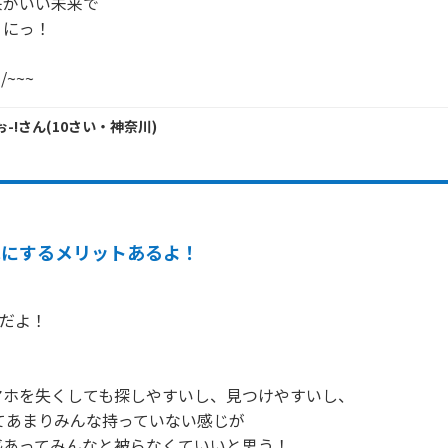
がいい未来で

にっ！

/~~~
-!
さん
(
10
さい・
神奈川
)
赤にするメリットあるよ！
だよ！

ホを失くしても探しやすいし、見つけやすいし、

ってあまりみんな持っていない感じが

あってみんなと被らなくていいと思う！
