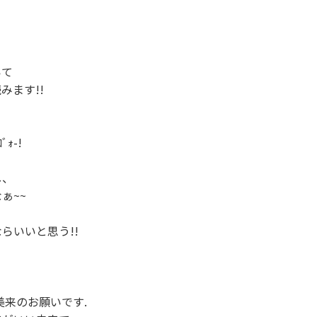


て

ます!!

ｫ-!

、

~~

らいいと思う!!

美来のお願いです.
