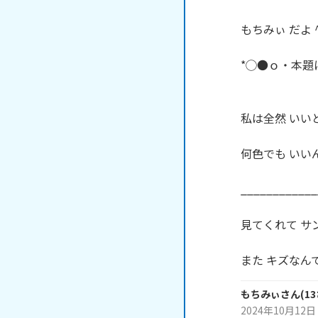
もちみぃ だよ ^
*◯●ｏ・本題
私は全然 いいと
何色でも いいん
____________
見てくれて サン
また キズなんでね
もちみぃ
さん
(
13
2024年10月12日