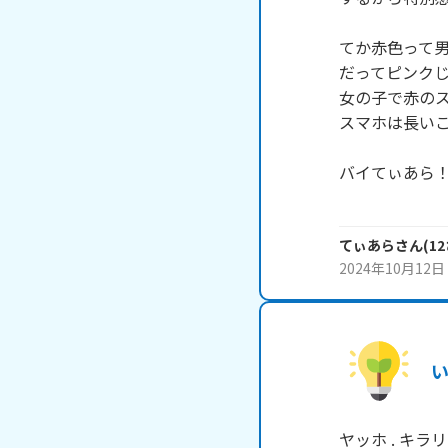
てか赤色って男
だってピンクじ
女の子で赤のス
スマホは長いこ
バイてぃあら！
てぃあら
さん
(
12
2024年10月12日
ヤッホ . キラリ 