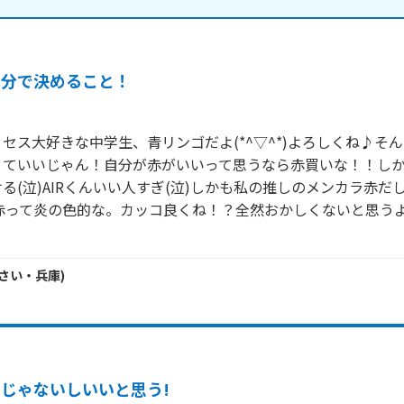
自分で決めること！
セス大好きな中学生、青リンゴだよ(*^▽^*)よろしくね♪そ
くていいじゃん！自分が赤がいいって思うなら赤買いな！！し
る(泣)AIRくんいい人すぎ(泣)しかも私の推しのメンカラ赤だ
？赤って炎の色的な。カッコ良くね！？全然おかしくないと思う
さい・
兵庫
)
変じゃないしいいと思う!