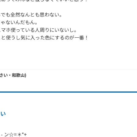
でも全然なんとも思わない。

ゃないんだもん。

マホ使っている人周りにいないし。

と使うし気に入った色にするのが一番！



さい・
和歌山
)
いい
- ン☆=＊*+
