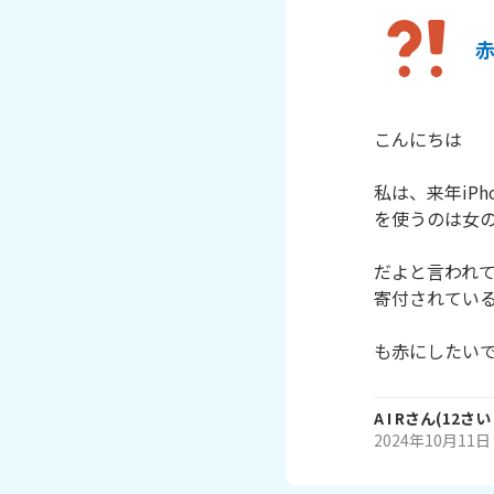
赤
こんにちは

私は、来年iPh
を使うのは女の
だよと言われて
寄付されている
も赤にしたいで
A I R
さん
(
12
さい
2024年10月11日