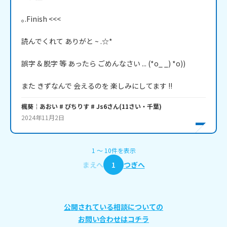
｡.Finish <<<

読んでくれて ありがと ~ .☆*

誤字 & 脱字 等 あったら ごめんなさい ... (*o_ _) *o))

また きずなんで 会えるのを 楽しみにしてます !!
楓葵￤あおい # ぴちりす # Js6
さん
(
11
さい・
千葉
)
2024年11月2日
1
〜
10
件
を表示
まえへ
1
つぎへ
公開されている相談についての
お問い合わせはコチラ