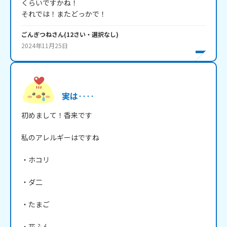
くらいですかね！

それでは！またどっかで！
ごんぎつね
さん
(
12
さい・
選択なし
)
2024年11月25日
実は‥‥
初めまして！香来です

私のアレルギーはですね

・ホコリ

・ダ二

・たまご

・花ふん
