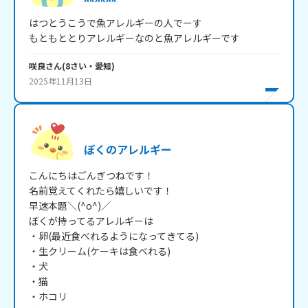
はつとうこうで魚アレルギーの人でーす

もともととりアレルギーなのと魚アレルギーです
咲良
さん
(
8
さい・
愛知
)
2025年11月13日
ぼくのアレルギー
こんにちはごんぎつねです！

名前覚えてくれたら嬉しいです！

早速本題＼(^o^)／

ぼくが持ってるアレルギーは

・卵(最近食べれるようになってきてる)

・生クリーム(ケーキは食べれる)

・犬

・猫

・ホコリ
