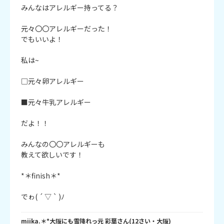
みんなはアレルギー持ってる？

元々〇〇アレルギーだった！

でもいいよ！

私は~

□元々卵アレルギー

■元々牛乳アレルギー

だよ！！

みんなの〇〇アレルギーも

教えて欲しいです！

*＊finish＊*

でゎ( ´ ▽ ` )ﾉ
miika.＊*大阪にも雪降れっ元 彩葉
さん
(
12
さい・
大阪
)