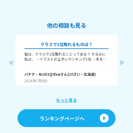
他の相談も見る
クラスで1位取れるものは？
皆は、クラスで1位取れることってある？ ちなみに
み
私は、 ・イラストが上手いランキング1位 ・本を読
むランキング1位（一番たくさん読む） ・アニメ詳
ふぃ
しいランキング1位 こんな感じ。 皆はどんなランキ
🤍
ングで1位取れる？ 書いてくれたら嬉しいです！ じ
バナナ
- 4cU51Qtfzw
さん
(
13
さい・
北海道
)
(
13
ゃね。
2026年7月9日
20
もっと見る
ランキングページへ