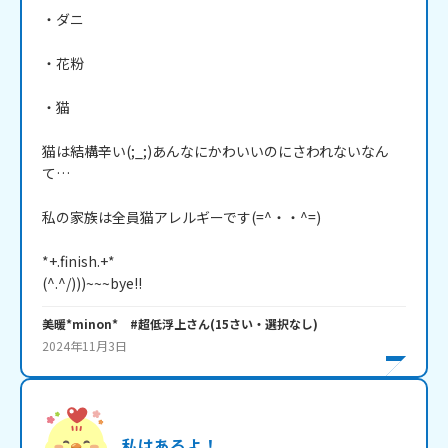
・ダニ

・花粉

・猫

猫は結構辛い(;_;)あんなにかわいいのにさわれないなん
て…

私の家族は全員猫アレルギーです(=^・・^=)

*+.finish.+*

(^.^/)))~~~bye!!
美暖*minon* #超低浮上
さん
(
15
さい・
選択なし
)
2024年11月3日
私はあるよ！