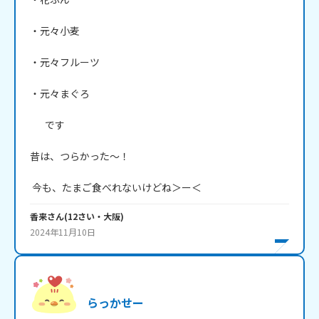
・元々小麦

・元々フルーツ

・元々まぐろ

       です

昔は、つらかった～！

 今も、たまご食べれないけどね＞ー＜
香来
さん
(
12
さい・
大阪
)
2024年11月10日
らっかせー