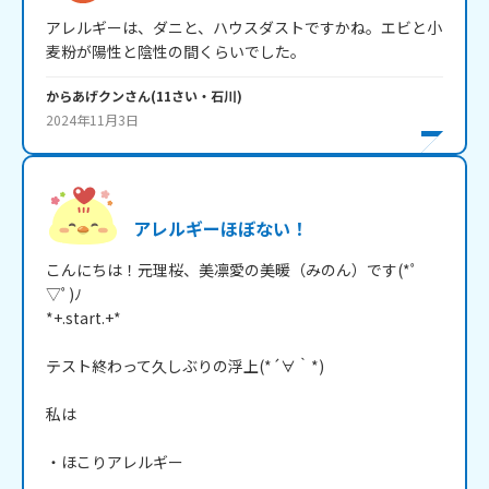
アレルギーは、ダニと、ハウスダストですかね。エビと小
麦粉が陽性と陰性の間くらいでした。
からあげクン
さん
(
11
さい・
石川
)
2024年11月3日
アレルギーほぼない！
こんにちは！元理桜、美凛愛の美暖（みのん）です(*ﾟ
▽ﾟ)ﾉ

*+.start.+*

テスト終わって久しぶりの浮上(*´∀｀*)

私は

・ほこりアレルギー
