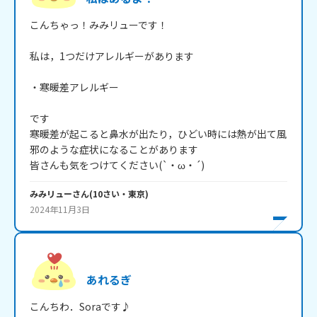
こんちゃっ！みみリューです！

私は，1つだけアレルギーがあります

・寒暖差アレルギー

です

寒暖差が起こると鼻水が出たり，ひどい時には熱が出て風
邪のような症状になることがあります

皆さんも気をつけてください(`・ω・´)
みみリュー
さん
(
10
さい・
東京
)
2024年11月3日
あれるぎ
こんちわ．Soraです♪
