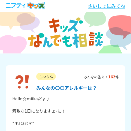
さいしょにみてね
162
しつもん
みんなの答え：
件
みんなの〇〇アレルギーは？
Hello☆miikaだょ♪

素敵な1日になりますょ-に！

*＊start＊*
