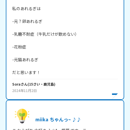
私のあれるぎは

-元？卵あれるぎ

-乳糖不耐症（牛乳だけが飲めない）

-花粉症

-元猫あれるぎ

だと思います！
Sora
さん
(
15
さい・
鹿児島
)
2024年11月2日
miika ちゃんっ~ ♪♪