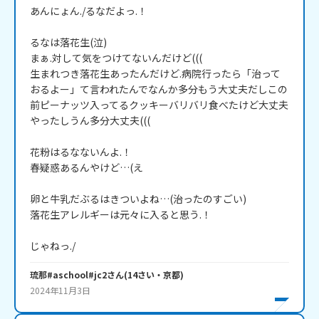
あんにょん./るなだよっ.！

るなは落花生(泣)

まぁ.対して気をつけてないんだけど(((

生まれつき落花生あったんだけど.病院行ったら「治って
おるよー」て言われたんでなんか多分もう大丈夫だしこの
前ピーナッツ入ってるクッキーバリバリ食べたけど大丈夫
やったしうん多分大丈夫(((

花粉はるなないんよ.！

春疑惑あるんやけど…(え

卵と牛乳だぶるはきついよね…(治ったのすごい)

落花生アレルギーは元々に入ると思う.！

じゃねっ./
琉那#aschool#jc2
さん
(
14
さい・
京都
)
2024年11月3日