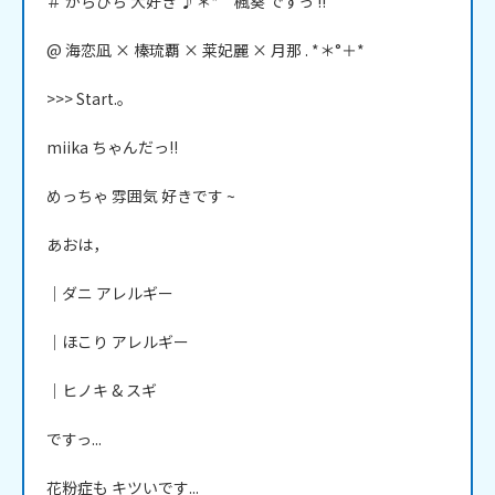
＃ からぴち 大好き ♪＊*　楓葵 ですっ !!

@ 海恋凪 × 榛琉覇 × 莱妃麗 × 月那 . *＊°＋*

>>> Start.｡

miika ちゃんだっ!!

めっちゃ 雰囲気 好きです ~

あおは，

｜ダニ アレルギー

｜ほこり アレルギー

｜ヒノキ & スギ

ですっ...

花粉症も キツいです...
