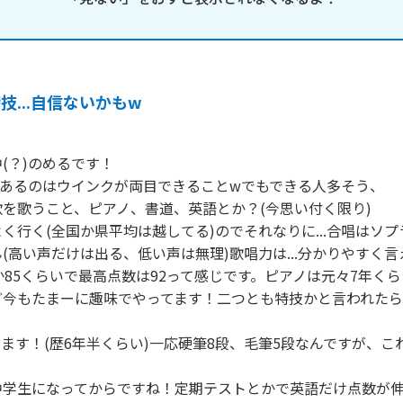
技...自信ないかもw
(？)のめるです！

自信あるのはウインクが両目できることwでもできる人多そう、

を歌うこと、ピアノ、書道、英語とか？(今思い付く限り)

く行く(全国か県平均は越してる)のでそれなりに...合唱はソ
(高い声だけは出る、低い声は無理)歌唱力は...分かりやすく
か85くらいで最高点数は92って感じです。ピアノは元々7年く
ど今もたまーに趣味でやってます！二つとも特技かと言われた
ます！(歴6年半くらい)一応硬筆8段、毛筆5段なんですが、こ
中学生になってからですね！定期テストとかで英語だけ点数が