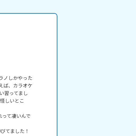
プラノしかやった
言えば、カラオケ
らい習ってまし
ら怪しいとこ
れって凄いんで
伸びてました！