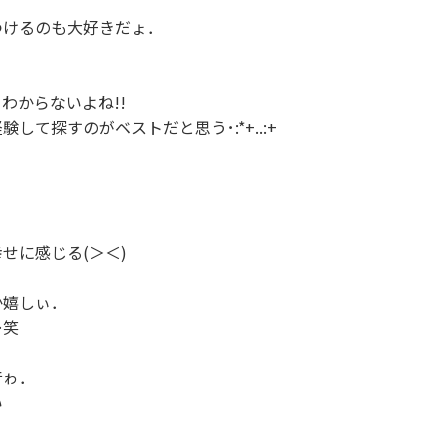
けるのも大好きだょ．



わからないよね!!

して探すのがベストだと思う･:*+..:+

せに感じる(＞＜)

嬉しぃ．

笑

ゎ．




