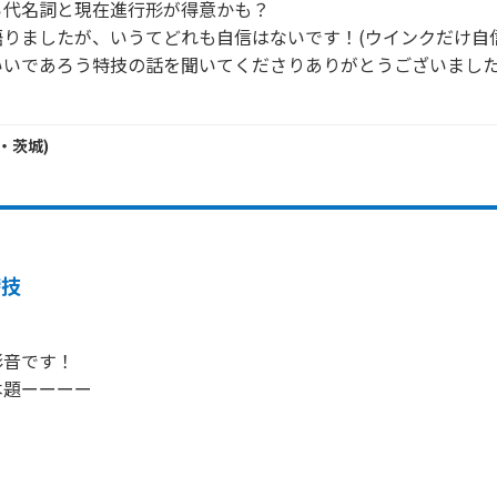
代名詞と現在進行形が得意かも？

りましたが、いうてどれも自信はないです！(ウインクだけ自信あ
いであろう特技の話を聞いてくださりありがとうございました
・
茨城
)
特技
音です！

題ーーーー


