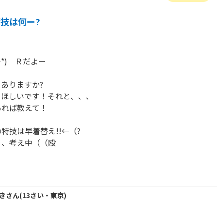
技は何ー?
*)　Ｒだよー

ありますか?

ほしいです！それと、、、

れば教えて！

特技は早着替え!!←（?

、考え中（（殴

き
さん
(
13
さい・
東京
)