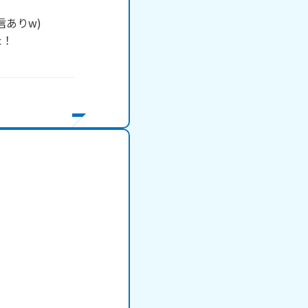
りw)

！
