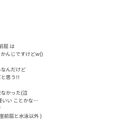


かんじですけどw()

なんだけど

思う!!

なかった(泣

経いい ことかな…



座前屈と水泳以外 )
