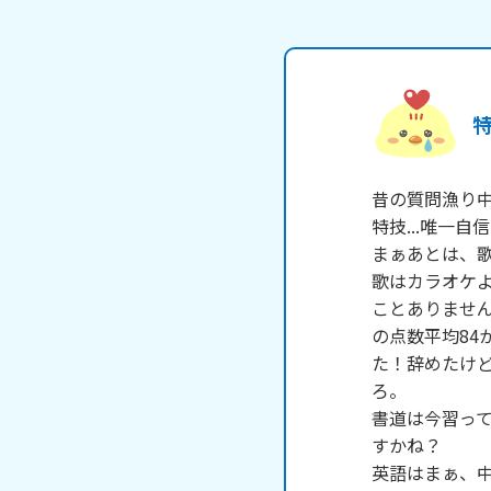
特
昔の質問漁り中
特技...唯一
まぁあとは、歌
歌はカラオケよ
ことありません
の点数平均84
た！辞めたけ
ろ。

書道は今習って
すかね？

英語はまぁ、