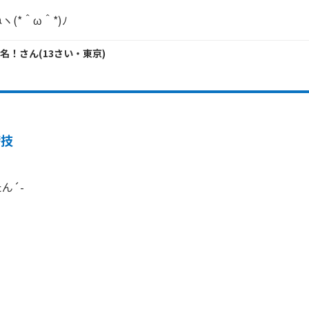
(*＾ω＾*)ﾉ
改名！
さん
(
13
さい・
東京
)
特技
´-


