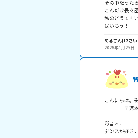
その中だったら
こんだけ長々語
私のどうでもい
ばいちゃ！
める
さん
(
13
さい
2026年1月25日
こんにちは。彩
ーーーー早速本
彩音ゎ．

ダンスが好き．