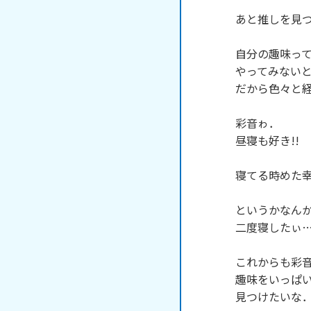
あと推しを見つ
自分の趣味って
やってみないと
だから色々と経験
彩音ゎ．

昼寝も好き!!

寝てる時めた幸
というかなんか
二度寝したぃ…
これからも彩音
趣味をいっぱい
見つけたいな．