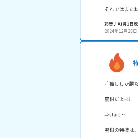
それではまたねヽ
彩音♪#1月1日
2024年12月28日
-`推ししか勝たん
蜜柑だよ~!!

⇒start…

蜜柑の特技は、