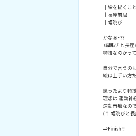
│絵を描くこと
│長座前屈

│幅跳び

かなぁ~??

 幅跳び と長座前屈 は

特技なのかって
自分で言うのも
絵は上手い方だと
思ったより特技
理想は 運動神
運動音痴なので
(↑ 幅跳びと長
⇒Finish!!
