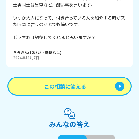
士男同士は異常など、酷い事を言います。

いつか大人になって、付き合っている人を紹介する時が来
た時親に言うのがとても怖いです。

どうすれば納得してくれると思いますか？
らら
さん
(
12
さい・
選択なし
)
2024年11月7日
この相談に答える
みんなの答え