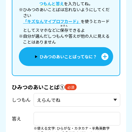
つもんと答え
を入力してね。
※ひみつのあいことばは忘れないようにしてくだ
さい
「キズなんマイプロフカード」
を使うとカード
ほぞん
としてスマホなどに
保存
できるよ
※自分が選んだしつもんや答えが他の人に見える
ことはありません
ひみつのあいことばってなに？
ひみつのあいことば①
必須
しつもん
答え
※使える文字: ひらがな・カタカナ・半角英数字