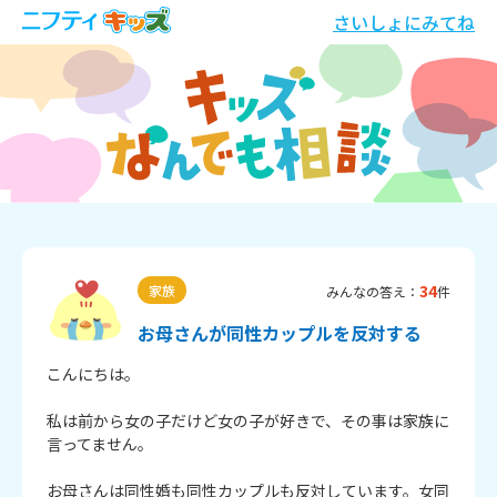
さいしょにみてね
34
家族
みんなの答え：
件
お母さんが同性カップルを反対する
こんにちは。

私は前から女の子だけど女の子が好きで、その事は家族に
言ってません。

お母さんは同性婚も同性カップルも反対しています。女同