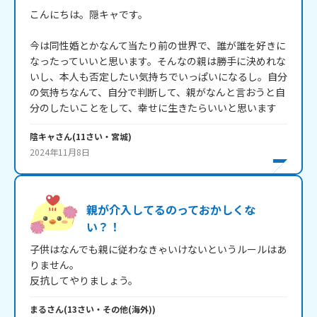
こんにちは。隠キャです。

今は同性婚とかなんて当たり前の世界で、誰が誰を好きに
なったっていいと思います。そんなの親は勝手に決めれな
いし、本人も否定したい気持ちでいっぱいになるし。自分
の気持ちなんて、自分で判断して、親がなんと言おうと自
分のしたいことをして、幸せに生きたらいいと思います
陰キャ
さん
(
11
さい・
宮城
)
2024年11月8日
親が介入してるのっておかしくな
い？！
子供はなんでも親に従わなきゃいけないというルールはあ
りません。

反抗してやりましょう。
まる
さん
(
13
さい・
その他(海外)
)