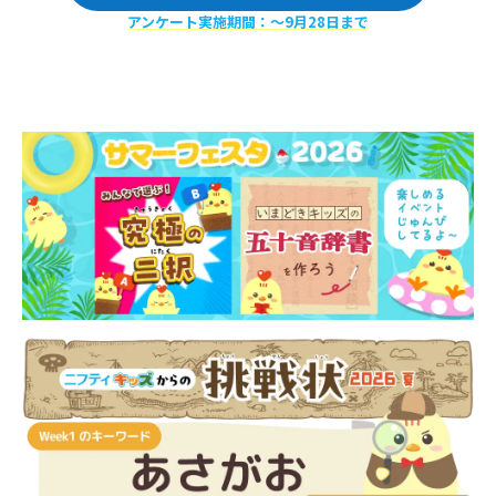
アンケート実施期間：〜9月28日まで