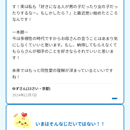
す！実は私も「好きになる人が男の子だったり女の子だっ
たりするなー。もしかしたら？」と最近思い始めたところ
なんです！

ー本題ー

今は多様性の時代ですからお母さんの言うことはあまり気
にしなくていいと思います。もし、納得してもらえなくて
もららさんが相手のことを好きならそれでいいと思いま
す！

未来ではもっと同性愛の理解が深まっているといいです
ゆず
さん
(
13
さい・
京都
)
2024年11月7日
いまはそんなじだいではない！！