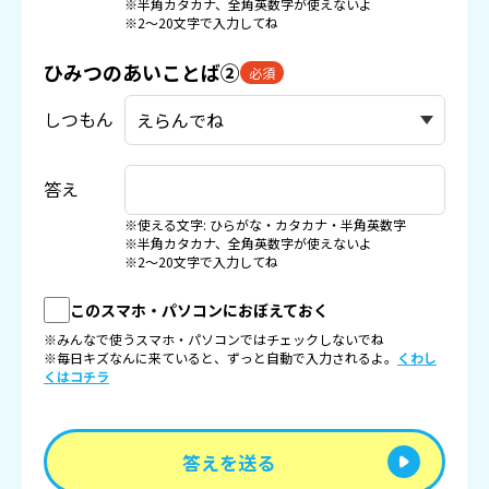
※半角カタカナ、全角英数字が使えないよ
※2〜20文字で入力してね
ひみつのあいことば②
必須
しつもん
答え
※使える文字: ひらがな・カタカナ・半角英数字
※半角カタカナ、全角英数字が使えないよ
※2〜20文字で入力してね
このスマホ・パソコンにおぼえておく
※みんなで使うスマホ・パソコンではチェックしないでね
※毎日キズなんに来ていると、ずっと自動で入力されるよ。
くわし
くはコチラ
答えを送る