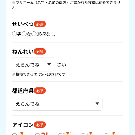
※フルネーム（名字・名前の両方）が書かれた投稿は紹介できませ
ん
せいべつ
必須
男
女
選択なし
ねんれい
必須
さい
※投稿できるのは5〜19さいです
都道府県
必須
アイコン
必須