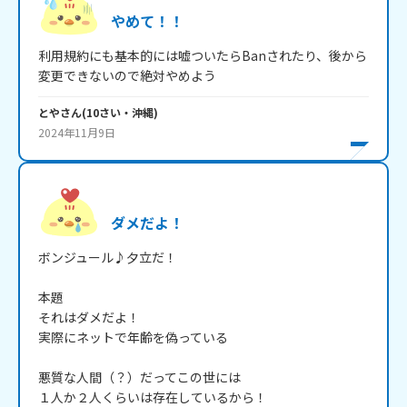
やめて！！
利用規約にも基本的には嘘ついたらBanされたり、後から
変更できないので絶対やめよう
とや
さん
(
10
さい・
沖縄
)
2024年11月9日
ダメだよ！
ボンジュール♪夕立だ！

本題

それはダメだよ！

実際にネットで年齢を偽っている

悪質な人間（？）だってこの世には

１人か２人くらいは存在しているから！
