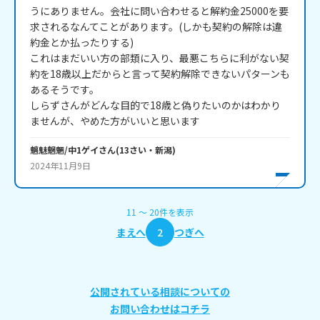
うにありません。会社に問い合わせると解約金25000を要
求されるなんてことがあります。(しかも契約の解除は違
約金とか払ったりする)

これはまだいい方の部類に入り、最悪こちらに利がない契
約を18歳以上だからと言って契約解除できないパターンも
あるそうです。

しらずさんがどんな目的で18歳と偽りたいのかはわかり
ませんが、やめた方がいいと思います
魑魅魍魎/中1ゲイ
さん
(
13
さい・
新潟
)
2024年11月9日
11
〜
20
件
を表示
まえへ
2
つぎへ
公開されている相談についての
お問い合わせはコチラ