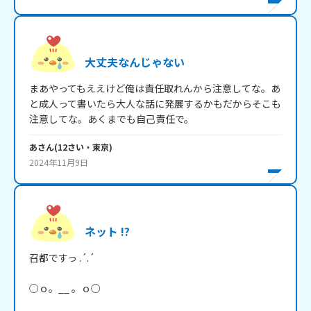
大丈夫なんじゃない
まあやってもええけど俺は責任取れんから注意してな。あ
と成人って書いたら大人な話に発展するかもだからそこも
注意してな。あくまでも自己責任で。
あ
さん
(
12
さい・
東京
)
2024年11月9日
ネット !?
召都ですっ .´.´

○ｏ。__ 。ｏ○
