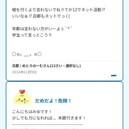
嘘を付くより言わないでね !! てか12でネット活動 !?

いいなぁ !? 召都もネッ卜でっ ( (

年齢は言わない方がいーよぅ `^´

学生って言っとこう !!

○ｏ。__ 。ｏ○
召都 / めとろのーむ
さん
(
12
さい・
選択なし
)
2024年11月9日
だめだよ！危険！
こんにちはみゆです！

少しでも力になれれば..、本題行きます！

-----------------------------------------
