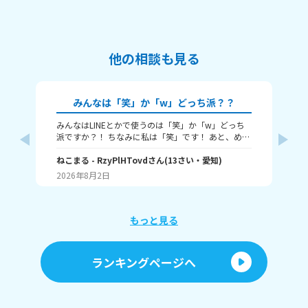
他の相談も見る
みんなは「笑」か「w」どっち派？？
みんなはLINEとかで使うのは「笑」か「w」どっち
🎀
派ですか？！ ちなみに私は「笑」です！ あと、めっ
ん
ちゃ笑ってるときは何を使うかも教えてほしいで
人
す！ （笑笑、爆笑、wwwなど）
ねこまる
- RzyPlHTovd
さん
(
13
さい・
愛知
)
ン
わた
が
2026年8月2日
20
に
「
け
ょ
もっと見る
に
行
す
ランキングページへ
間
ラ
「
しくて