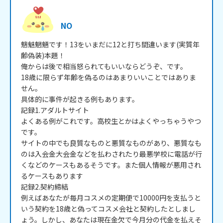
NO
魑魅魍魎です！13をいまだに12と打ち間違います(実質年
齢偽装)本題！

俺からは後で相当怒られてもいいならどうぞ、です。

18歳に限らず年齢を偽るのはあまりいいことではありま
せん。

具体的に事件が起きる例もあります。

記録1.アダルトサイト

よくある例がこれです。高校生とかはよくやっちゃうやつ
です。

サイトの中でも良質なものと悪質なものがあり、悪質なも
のは入会金大会金などを払わされたり最悪学校に電話が行
くなどのケースもあるそうです。また個人情報が悪用され
るケースもあります

記録2.契約締結

例えばあなたが毎月コスメの定期便で10000円を支払うと
いう契約を18歳と偽ってコスメ会社と契約したとしまし
ょう。しかし、あなたは現在金欠で今月分の代金を払えそ