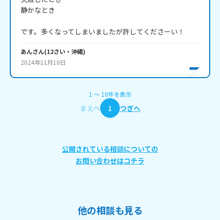
静かなとき

です。多くなってしまいましたが許してくださーい！
あん
さん
(
12
さい・
沖縄
)
2024年11月10日
1
〜
10
件
を表示
まえへ
1
つぎへ
公開されている相談についての
お問い合わせはコチラ
他の相談も見る