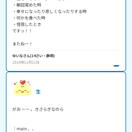
・朝目覚めた時

・幸せになったり悲しくなったりする時

・何かを食べた時

・怪我したとき

ですっ！！

またねー！
ゆいな
さん
(
14
さい・
静岡
)
2024年11月11日
生
がお ーー 。きさらぎなのら

￤main 、、
