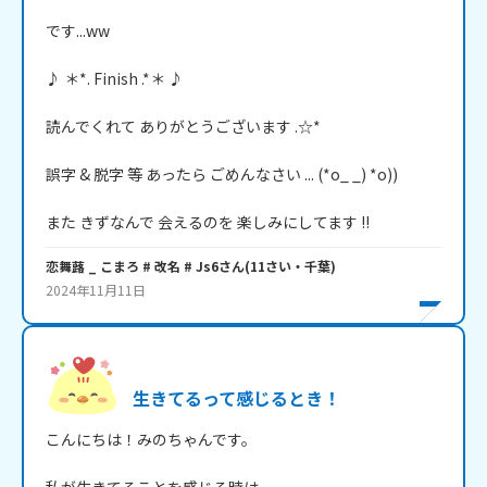
です...ww

♪ ＊*. Finish .*＊ ♪

読んでくれて ありがとうございます .☆*

誤字 & 脱字 等 あったら ごめんなさい ... (*o_ _) *o))

恋舞蕗 _ こまろ # 改名 # Js6
さん
(
11
さい・
千葉
)
2024年11月11日
生きてるって感じるとき！
こんにちは！みのちゃんです。
