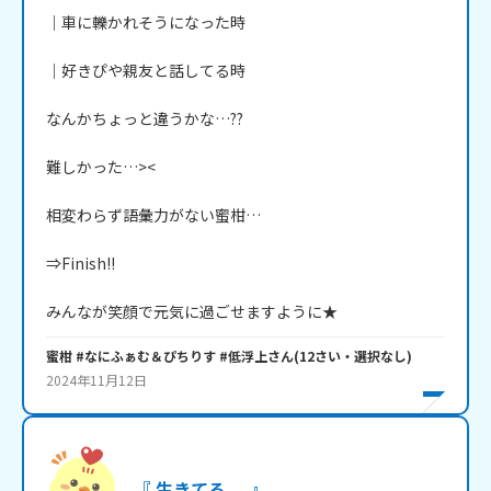
│車に轢かれそうになった時

│好きぴや親友と話してる時

なんかちょっと違うかな…??

難しかった…><

相変わらず語彙力がない蜜柑…

⇒Finish!!

みんなが笑顔で元気に過ごせますように★
蜜柑 #なにふぁむ＆ぴちりす #低浮上
さん
(
12
さい・
選択なし
)
2024年11月12日
『 生きてる ... 』