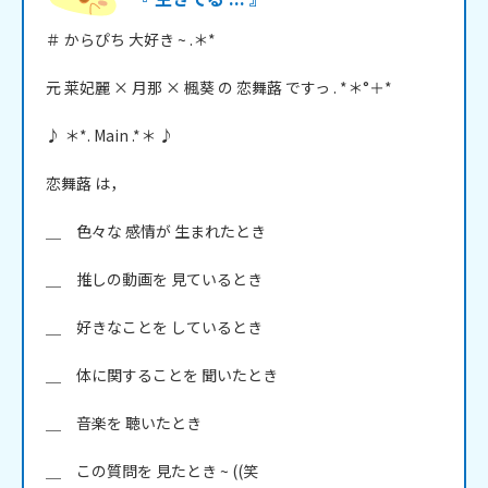
＃ からぴち 大好き ~ .＊*

元 莱妃麗 × 月那 × 楓葵 の 恋舞蕗 ですっ . *＊°＋*

♪ ＊*. Main .*＊ ♪

恋舞蕗 は，

＿　色々な 感情が 生まれたとき

＿　推しの動画を 見ているとき

＿　好きなことを しているとき

＿　体に関することを 聞いたとき

＿　音楽を 聴いたとき

＿　この質問を 見たとき ~ ((笑
