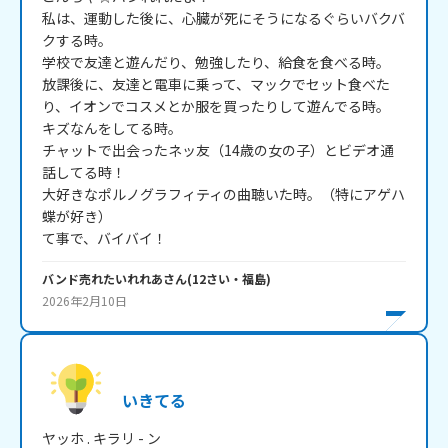
私は、運動した後に、心臓が死にそうになるぐらいバクバ
クする時。

学校で友達と遊んだり、勉強したり、給食を食べる時。

放課後に、友達と電車に乗って、マックでセット食べた
り、イオンでコスメとか服を買ったりして遊んでる時。

キズなんをしてる時。

チャットで出会ったネッ友（14歳の女の子）とビデオ通
話してる時！

大好きなポルノグラフィティの曲聴いた時。（特にアゲハ
蝶が好き）

て事で、バイバイ！
バンド売れたいれれあ
さん
(
12
さい・
福島
)
2026年2月10日
いきてる
ヤッホ . キラリ - ン
