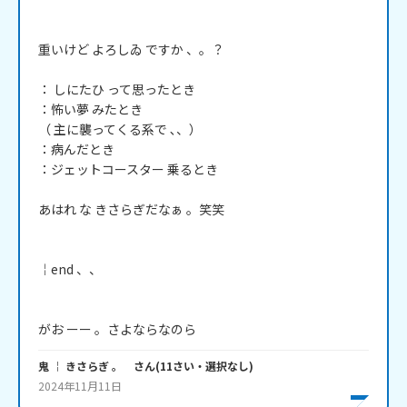
重いけど よろしゐ ですか 、。？

： しにたひ って思ったとき

：怖い夢 みたとき

（ 主に襲ってくる系で ､、）

：病んだとき

：ジェットコースター 乗るとき

あはれ な きさらぎだなぁ 。笑笑

￤end 、、

がお ーー 。さよならなのら
鬼 ￤ きさらぎ 。
さん
(
11
さい・
選択なし
)
2024年11月11日