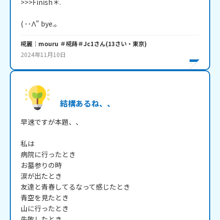
>>>Finish＊.

( ･･Λ" bye.。
椛麗￤mouru ＃椛蒔＃Jc1
さん
(
13
さい・
東京
)
2024年11月10日
結構あるね、、
早速ですが本題、、

私は

病院に行ったとき

お墓参りの時

涙が出たとき

友達と青春してるなって感じたとき

青空を見たとき

山に行ったとき

失敗したとき
