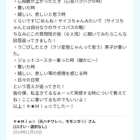
・心拍数が上がったとき（心音バクバクの時）

・驚いた時

・嬉しい、悲しいと思う時

くらいです!ごめんね！サイコちゃんみたいで（サイコち
ゃんとは自分なりのサイコパスの略）

ちなみにこの質問班の皆（６人班）に聞いてみたらこんな
回答返ってきました！

・う◯ぴしたとき（クソ変態じゃんって思う）男子が書い
た。

・ジェットコースター乗った時（確かにー）

・驚いた時

・嬉しい、悲しい等の感情を感じる時

・日々の日常

という答えが返ってきた！

皆の僕、私生きてるなぁーって実感する時について教えて
ね！ここに書いてるものでもいいよ！

以上！＃★Ｍｉｕ☆でしたー！
＃★Ｍｉｕ☆（元ハチワレ☆、モモンガ☆）
さん
(
11
さい・
選択なし
)
2024年11月10日