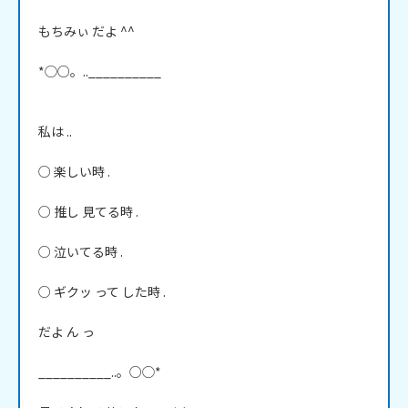
もちみぃ だよ ^^

*◯○。..__________

私は ..

○ 楽しい時 .

○ 推し 見てる時 .

○ 泣いてる時 .

○ ギクッ って した時 .

だよ ん っ

__________..。○◯*
