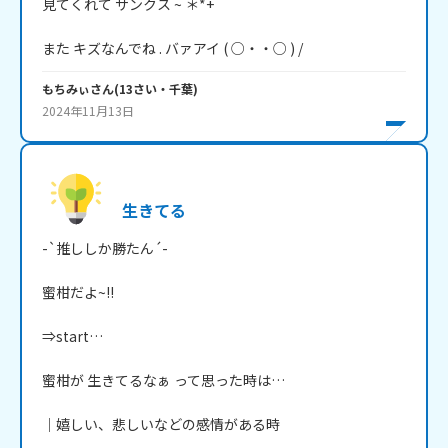
見てくれて サンクス ~ ＊*+

また キズなんでね . バァアイ ( ○・・○ ) /
もちみぃ
さん
(
13
さい・
千葉
)
2024年11月13日
生きてる
-`推ししか勝たん´-

蜜柑だよ~!!

⇒start…

蜜柑が 生きてるなぁ って思った時は…

│嬉しい、悲しいなどの感情がある時
