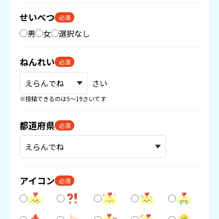
せいべつ
必須
男
女
選択なし
ねんれい
必須
さい
※投稿できるのは5〜19さいです
都道府県
必須
アイコン
必須