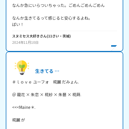
なんか急にいらついちゃった。ごめんごめんごめん

なんか生きてるって感じると安心するよね。

ばい！
スヌミセス大好き
さん
(
11
さい・
茨城
)
2024年11月10日
生きてる …
＃ｌｏｖｅ ユーフォ　椛麗 だみょん. 

＠ 龍花 × 朱恋 × 椛紗 × 朱琶 × 椛蒔.

<<<Maine＊.

椛麗 が
