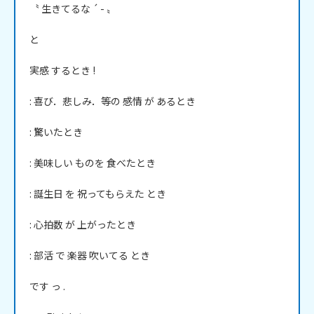
〝 生きてるな ´ - 〟

と

実感 するとき !

: 喜び．悲しみ．等の 感情 が あるとき

: 驚いたとき

: 美味しい ものを 食べたとき

: 誕生日 を 祝ってもらえた とき

: 心拍数 が 上がったとき

: 部活 で 楽器 吹いてる とき

です っ .
