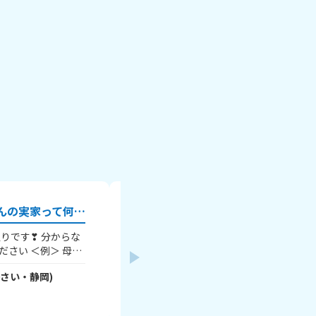
皆のお母さんまたはお父さんの実家って何県？？
ちいかわの映画見たー？？⚠️ネ
ちいかわの映画見ました？？ めっちゃ深
さい ＜例＞ 母：
ったです… 感想教えてください！
0
さい・
静岡
)
りっちゃん
- RyYOKgvEq6
さん
(
11
さい
静岡に住んでるよ～
たくない人は、地方だ
2026年8月5日
から答えてね～ ここ