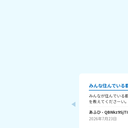
みんな住んでいる
みんなが住んでいる
を教えてくださーい。 例 愛知県のあふひです。
こは都市ですが、工
あふひ
- QBNkz9SjTI
帯があります。観光
す。歴史的にも、天
2026年7月23日
康、全員の出身地で