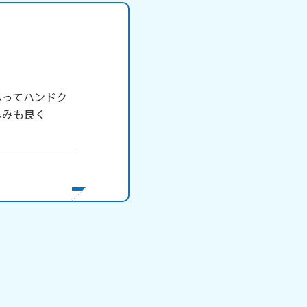
んってハンドク
じみも良く