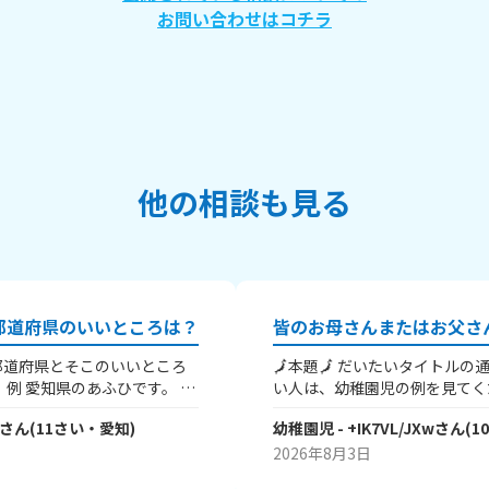
お問い合わせはコチラ
他の相談も見る
都道府県のいいところは？
都道府県とそこのいいところ
🗾本題🗾 だいたいタイトルの通りです❣ 分からな
 こ
い人は、幼稚園児の例を見てくだ
業が発展していて中京工業地
広島 父：徳島、だよ 幼稚園児の親の実家は、県
さん
(
11
さい・
愛知
)
幼稚園児
- +IK7VL/JXw
さん
(
1
名所では名古屋城が有名で
外だけど、、、 ※幼稚園児は
下三英傑の信長、秀吉、家
もちろん県内でもOK.👌 言い
2026年8月3日
す。
けでも教えて🤗 一言でもいい