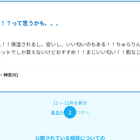
え！？って思うかも、、、
ム！！保湿されるし、安いし、いい匂いのもある！！ちゅらり
ネットでしか買えないけどおすすめ！！まじいい匂い！！肌な
ー
・
神奈川
)
11
〜
11
件
を表示
2
まえへ
つぎへ
公開されている相談についての