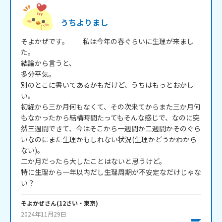
うちよりまし
そよかぜです。　　私は今年の春ぐらいに生理が来まし
た。

結論から言うと、

多分平気。

別のとこに書いてあるかもだけど、うちはもっとおかし
い。

初経から三か月何もなくて、その次来てからまた三か月何
もなかったから結構時間たってもそんな感じで、なのに突
然三週間できて、今はそこから一週間か二週間かそのぐら
いなのにまた生理かもしれない状況(生理かどうかわから
ない)。

二か月だったら大したことはないと思うけど。

特に生理から一年以内だし生理周期が不安定なだけじゃな
そよかぜ
さん
(
12
さい・
東京
)
2024年11月29日