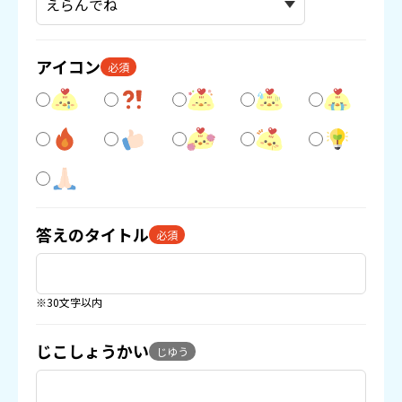
アイコン
必須
答えのタイトル
必須
※30文字以内
じこしょうかい
じゆう