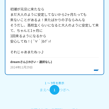
初潮が元旦に来たなら

まだ大人のように安定してないから2ヶ月たっても

来ないことがあるよ！来たばかりの子ならみんな

そうだし、高校生くらいになると大人のように安定して来
て、ちゃんと1ヶ月に

1回来るようになるから

安心してね！( ´∀｀)bｸﾞｯ!

それじゃあまたねっ♪
dream
さん
(
19
さい・
選択なし
)
2024年11月29日
1
〜
9
件
を表示
まえへ
1
つぎへ