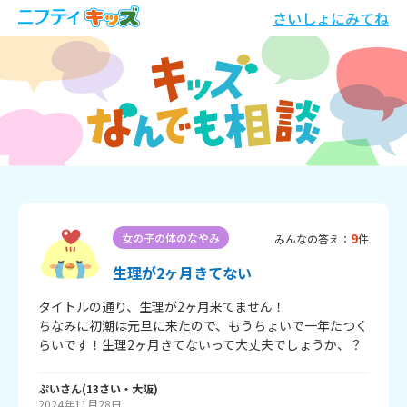
さいしょにみてね
9
女の子の体のなやみ
みんなの答え：
件
生理が2ヶ月きてない
タイトルの通り、生理が2ヶ月来てません！

ちなみに初潮は元旦に来たので、もうちょいで一年たつく
らいです！生理2ヶ月きてないって大丈夫でしょうか、？
ぷい
さん
(
13
さい・
大阪
)
2024年11月28日