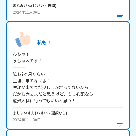
まなみ
さん
(
11
さい・
静岡
)
2024年11月30日
私も！
んちゃ！

ましゅ∞です！

ーーー

私も2ヶ月くらい

生理、来てないよ！

生理が来てまだ少ししか経ってないから

だから大丈夫だと思うけど、もし心配なら

産婦人科に行ってもいいと思う！
ましゅ∞
さん
(
12
さい・
選択なし
)
2024年11月30日