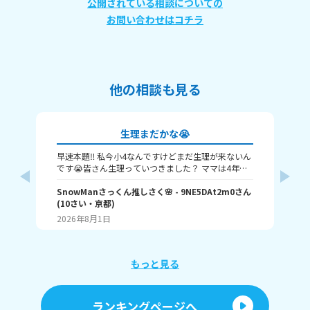
公開されている相談についての
お問い合わせはコチラ
他の相談も見る
生理まだかな😭
早速本題‼️ 私今小4なんですけどまだ生理が来ないん
早
です😭皆さん生理っていつきました？ ママは4年生
お
に来たって言ってました🤦‍♀️ 私ももうちょっとで来る
来て
SnowManさっくん推しさく🌸
- 9NE5DAt2m0
さん
で
のかな💦 教えてください🙇‍♀️ 以上さくでした😊
(
10
さい・
京都
)
ミ
2026年8月1日
20
もっと見る
ランキングページへ