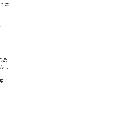
 とは



〟

らゐ

..


