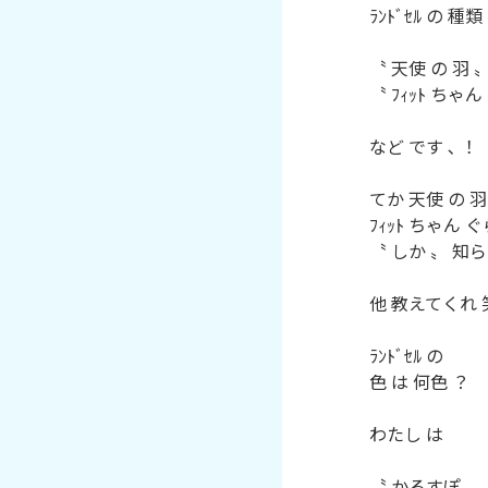
ﾗﾝﾄﾞｾﾙ の 種類
〝 天使 の 羽 〟
〝 ﾌｨｯﾄ ちゃん 
など です ､ ！

てか 天使 の 羽

ﾌｨｯﾄ ちゃん ぐ
〝 しか 〟 知らん 
他 教えてくれ 笑
ﾗﾝﾄﾞｾﾙ の

色 は 何色 ？

わたし は

〝 かるすぽ 〟
