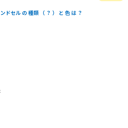
ンドセル の 種類 （ ？ ） と 色 は ？

