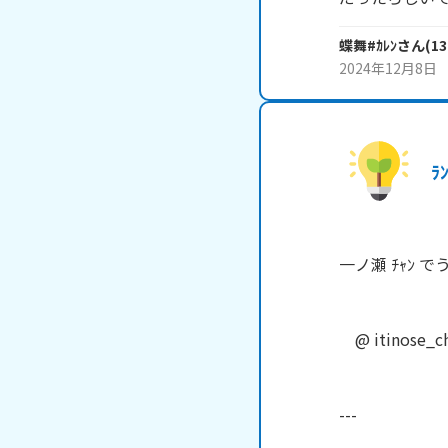
蝶舞#ｶﾚﾝ
さん
(
13
2024年12月8日
ﾗ
一ノ瀬 ﾁｬﾝ でう　
　@ itinose_ch
---
