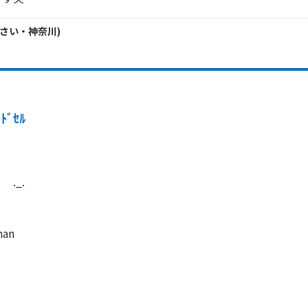
さい・
神奈川
)
ﾝﾄﾞｾﾙ
._.

an
