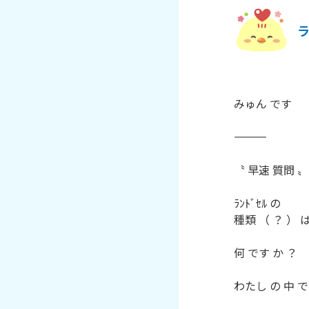
ラ
みゅん です

〝 早速 質問 〟

ﾗﾝﾄﾞｾﾙ の

種類 （ ？ ） は
何 です か ？

わたし の 中 で
