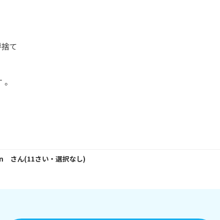
呼捨て

 。

un
さん
(
11
さい・
選択なし
)