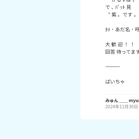
で ､ ﾊﾟｯﾄ 見

〝 紫 〟です 。

ﾀﾒ ･ あだ名 ･ 
大 歓 迎 ！ ！

回答 待ってます
ばいちゃ
みゅん ＿＿ my
2024年11月30日