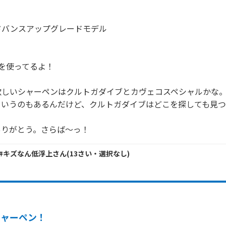
バンスアップグレードモデル

を使ってるよ！

欲しいシャーペンはクルトガダイブとカヴェコスペシャルかな
いうのもあるんだけど、クルトガダイブはどこを探しても見つ
ありがとう。さらば～っ！
2#キズなん低浮上
さん
(
13
さい・
選択なし
)
シャーペン！