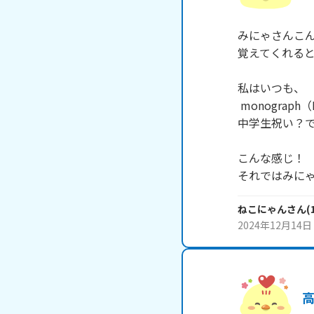
みにゃさんこんに
覚えてくれると
私はいつも、

 monograph（MONO）の、ちいかわシャーペンを使ってるよ！

中学生祝い？で
こんな感じ！

それではみにゃさ
ねこにゃん
さん
(
2024年12月14日