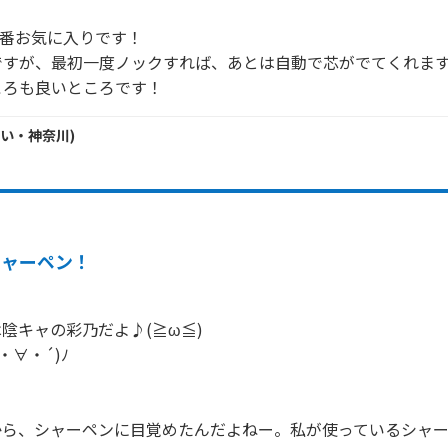
1番お気に入りです！

ですが、最初一度ノックすれば、あとは自動で芯がでてくれます
ころも良いところです！
い・
神奈川
)
シャーペン！
ルは陰キャの彩乃だよ♪(≧ω≦)

∀・´)ﾉ

ら、シャーペンに目覚めたんだよねー。私が使っているシャー