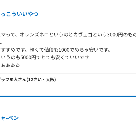
けっこういいやつ
マって、オレンズネロというのとカヴェゴという3000円のも
。

すすめです。軽くて値段も1000でめちゃ安いです。

いうのも5000円でとても安くていいです

ぁぁぁぁぁ
ピラフ星人
さん
(
12
さい・
大阪
)
ャ-ペン