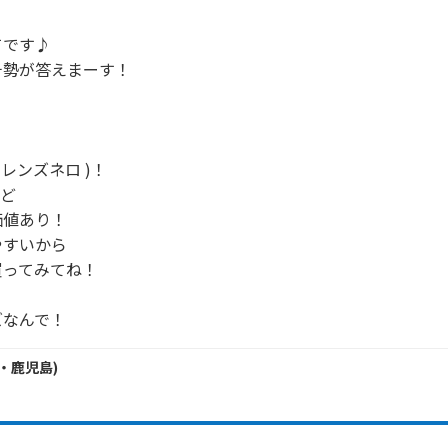
です♪

勢が答えまーす！

( オレンズネロ )！

ど

値あり！

すいから

ってみてね！

ズなんで！
・
鹿児島
)