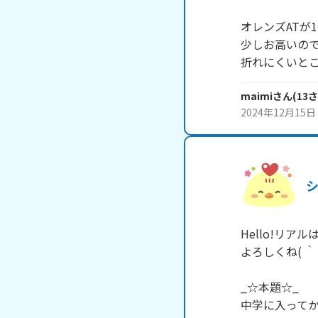
オレンズATが
少しお高いの
折れにくいと
maimi
さん
(
13
さ
2024年12月15日
Hello!リア
よろしくね( ｀・
_☆本題☆_

中学に入ってか