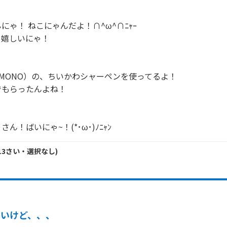
ゃ！ ねこにゃんだよ！∩^ω^∩ﾆｬｰ

嬉しいにゃ！

もらったんよね！

ん！ばいにゃ~！(*･ω･)ﾉﾆｬﾝ
13
さい・
選択なし
)
高いけど、、、