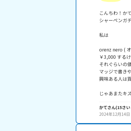
こんちわ！かて
シャーペンガチ
私は

orenz nero 
￥3,000 するけ
それぐらいの価
マッジで書きや
興味ある人は買
じゃあまたキ
かて
さん
(
15
さい
2024年12月14日