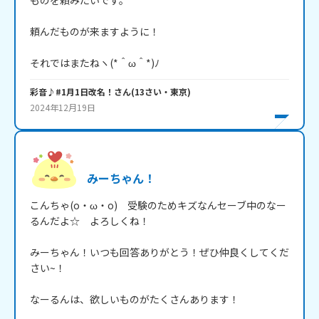
ものを頼みたいです。

頼んだものが来ますように！

それではまたねヽ(*＾ω＾*)ﾉ
彩音♪#1月1日改名！
さん
(
13
さい・
東京
)
2024年12月19日
みーちゃん！
こんちゃ(o・ω・o)　受験のためキズなんセーブ中のなー
るんだよ☆　よろしくね！

みーちゃん！いつも回答ありがとう！ぜひ仲良くしてくだ
さい~！

なーるんは、欲しいものがたくさんあります！
