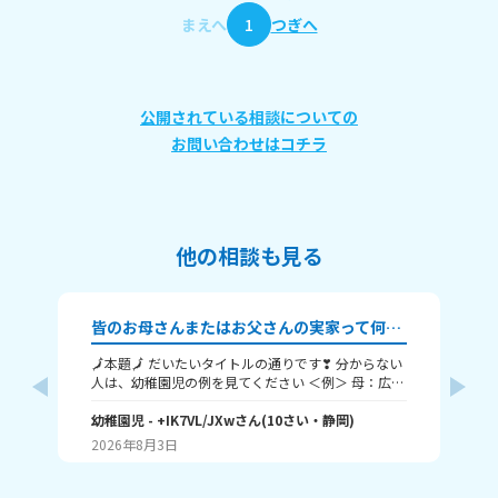
まえへ
1
つぎへ
公開されている相談についての
お問い合わせはコチラ
他の相談も見る
皆のお母さんまたはお父さんの実家って何県？？
み
🗾本題🗾 だいたいタイトルの通りです❣ 分からない
み
人は、幼稚園児の例を見てください ＜例＞ 母：広
教えてくだ
島 父：徳島、だよ 幼稚園児の親の実家は、県外だ
都
けど、、、 ※幼稚園児は静岡に住んでるよ～ もちろ
幼稚園児
- +IK7VL/JXw
さん
(
10
さい・
静岡
)
り
あ
ん県内でもOK.👌 言いたくない人は、地方だけでも
に
2026年8月3日
20
地
教えて🤗 一言でもいいから答えてね～ ここまで読ん
でくれてありがと❣❣ それじゃあ、ばいばい👋