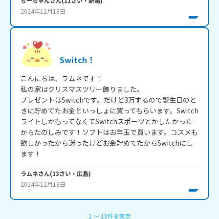
ちーちゃん
さん
(
11
さい・
新潟
)
2024年12月18日
Switch！
こんにちは、ラムネです！

私の家はクリスマスツリー飾りました。

プレゼントはSwitchです。だけど3万するので誕生日のと
きに貯めてたお金といっしょに買ってもらいます。Switch
ライトしかもってなくてSwitchスポーツとかしたかった
からたのしみです！ソフトはお年玉で買います。コスメも
欲しかったから迷ったけどお金貯めてたからSwitchにし
ます！
ラムネ
さん
(
13
さい・
広島
)
2024年12月18日
1
〜
10
件
を表示