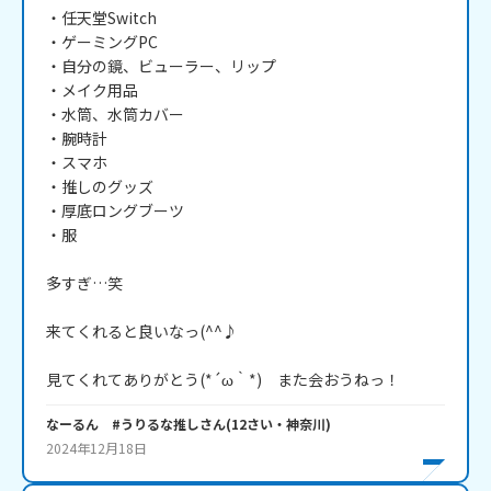
・任天堂Switch

・ゲーミングPC

・自分の鏡、ビューラー、リップ

・メイク用品

・水筒、水筒カバー

・腕時計

・スマホ

・推しのグッズ

・厚底ロングブーツ

・服

多すぎ…笑

来てくれると良いなっ(^^♪

見てくれてありがとう(*´ω｀*)　また会おうねっ！
なーるん #うりるな推し
さん
(
12
さい・
神奈川
)
2024年12月18日