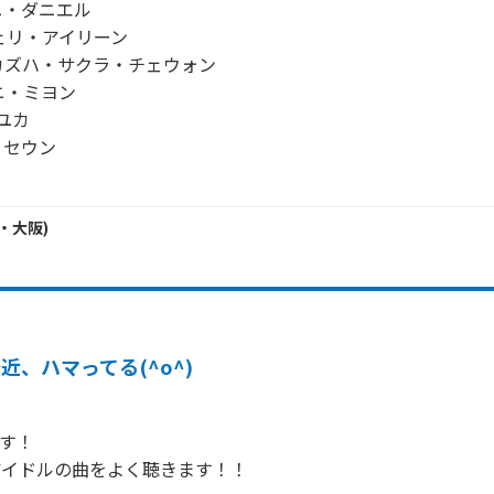
ハニ・ダニエル

dイェリ・アイリーン

FIMカズハ・サクラ・チェウォン

ンニ・ミヨン

ユカ

・セウン

・
大阪
)
近、ハマってる(^o^)
す！

Pアイドルの曲をよく聴きます！！
