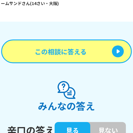
リームサンド
さん
(
14
さい・
大阪
)
この相談に答える
みんなの答え
辛口の答え
見る
見ない