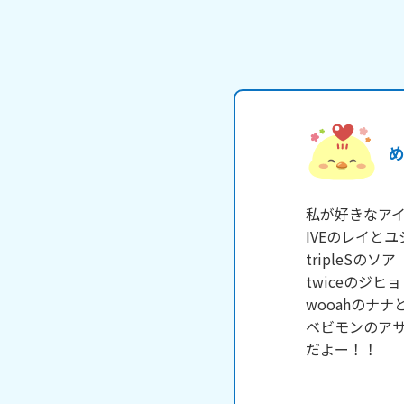
め
私が好きなアイ
IVEのレイとユ
tripleSのソア

twiceのジヒ
wooahのナナ
ベビモンのアサ
だよー！！
