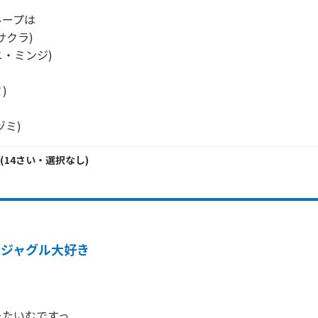
ープは

クラ)

ニ・ミンジ)

)

ヅミ)
(
14
さい・
選択なし
)
ヨジャグル大好き
たいむですっ
