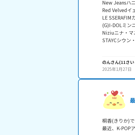
New Jeans
Red Velve
LE SSERA
(G)I-DOLミ
Niziuニナ・マ
STAYCシウン
のん
さん
(
11
さい
2025年1月27日
最
桐香(きりか)で
最近、K-PO