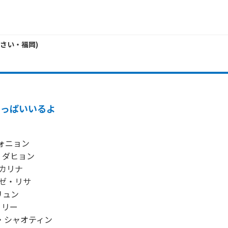
さい・
福岡
)
いっぱいいるよ
ォニョン

・ダヒョン

カリナ

ロゼ・リサ

リュン

リー

ロ・シャオティン
