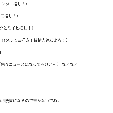
ウィンター推し！）

 （モモ推し！）

 （リクとミイヒ推し！）

NK （aptって曲好き！結構人気だよね！）



ns （色々ニュースになってるけど…） などなど

権利侵害になるので書かないでね。