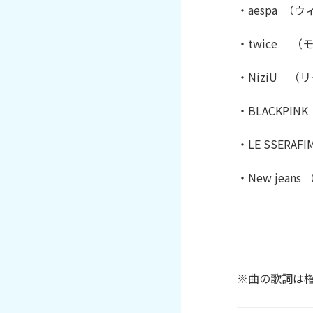
・aespa  （
・twice    
・NiziU   
・BLACKPI
・LE SSERAFIM 
・New jea
※曲の歌詞は