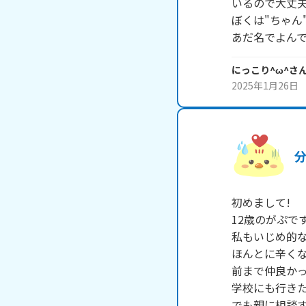
いるので大丈夫
ぼくは"ちゃん
あだ名でよん
にっこり^ω^
さ
2025年1月26日
初めまして!

12歳のがぷです!
私もいじめ的な
ほんとに辛くな
前まで仲良かっ
学校にも行きた
でも親に相談す