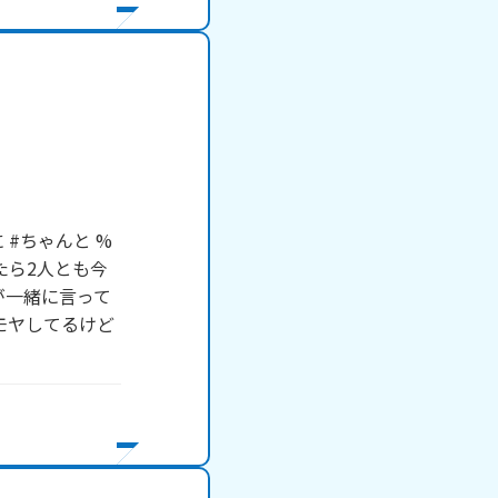
 #ちゃんと %
たら2人とも今
が一緒に言って
モヤしてるけど