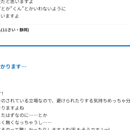
だと思いますよ

"とか"くん"とかいわないように

でいますよ
ん
(
11
さい・
静岡
)
分かります…


のされている立場なので、避けられたりする気持ちめっちゃ分か
りますよね

たはずなのに……とか

く無くなっちゃうし……

るのって難しかったりしますよね(私もそうです！w)
