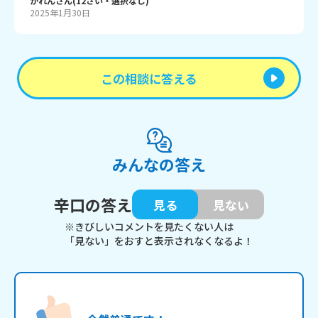
かれん
さん
(
12
さい・
選択なし
)
2025年1月30日
この相談に答える
みんなの答え
辛口の答え
見る
見ない
※きびしいコメントを見たくない人は
「見ない」をおすと表示されなくなるよ！