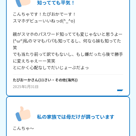
知ってても平気！
こんちゃです！たぴおかでーす！

スマホデビューいいねっd(^_^o)

親がスマホのパスワード知ってても変じゃないと思うよー
(^ω^)私のママもパパも知ってるし、何なら妹も知ってた
笑

でも当たり前って訳でもないし、もし嫌だったら後で勝手
に変えちゃえーー笑笑

とにかく心配なしでだいじょーぶだよっ
たぴおーか
さん
(
11
さい・
その他(海外)
)
2025年1月31日
私の家族では母だけが調っています
こんちゃ～
