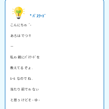
* ﾊﾟｽﾜｰﾄﾞ
こんにちゎ ´-

あろは でつ !!

－

私ゎ 親にﾊﾟｽﾜｰﾄﾞを

教えてる ぞょ .

ﾙｰﾙ  なので ね .

当たり 前でゎ なぃ

と思ぅ けどそ - ゆ -
