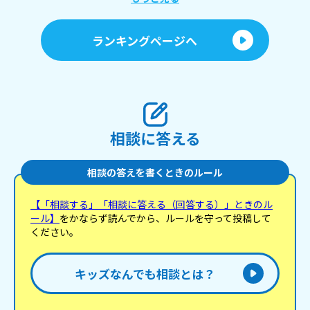
に
行
す
ランキングページへ
間
ラ
「
しくて
た
を
も
い。
相談に答える
相談の答えを書くときのルール
【「相談する」「相談に答える（回答する）」ときのル
ール】
をかならず読んでから、ルールを守って投稿して
ください。
キッズなんでも相談とは？