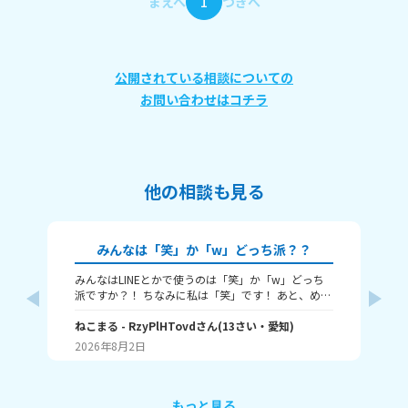
まえへ
1
つぎへ
公開されている相談についての
お問い合わせはコチラ
他の相談も見る
みんなは「笑」か「w」どっち派？？
みんなはLINEとかで使うのは「笑」か「w」どっち
🎀
派ですか？！ ちなみに私は「笑」です！ あと、めっ
ん
ちゃ笑ってるときは何を使うかも教えてほしいで
人
す！ （笑笑、爆笑、wwwなど）
ねこまる
- RzyPlHTovd
さん
(
13
さい・
愛知
)
ン
わた
が
2026年8月2日
20
に
「
け
ょ
もっと見る