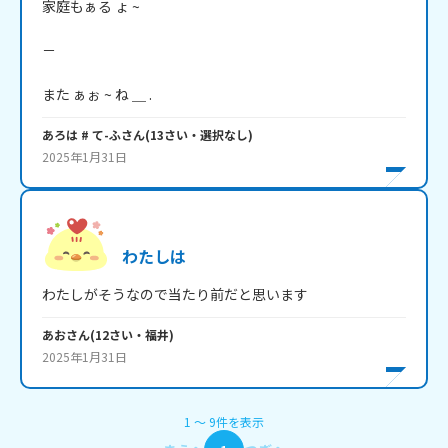
家庭もぁる ょ ~

－

また ぁぉ ~ ね ＿ .
あろは # て-ふ
さん
(
13
さい・
選択なし
)
2025年1月31日
わたしは
わたしがそうなので当たり前だと思います
あお
さん
(
12
さい・
福井
)
2025年1月31日
1
〜
9
件
を表示