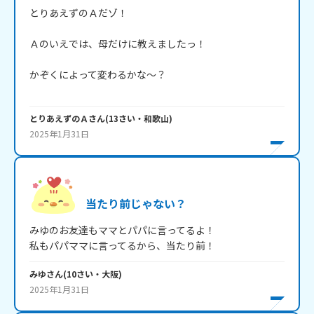
とりあえずのＡだゾ！

Ａのいえでは、母だけに教えましたっ！

かぞくによって変わるかな～？

とりあえずのＡ
さん
(
13
さい・
和歌山
)
2025年1月31日
当たり前じゃない？
みゆのお友達もママとパパに言ってるよ！

私もパパママに言ってるから、当たり前！
みゆ
さん
(
10
さい・
大阪
)
2025年1月31日