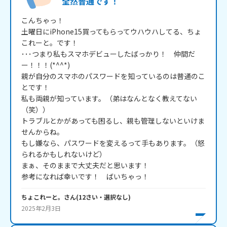
全然普通です！
こんちゃっ！

土曜日にiPhone15買ってもらってウハウハしてる、ちょ
これーと。です！

･･･つまり私もスマホデビューしたばっかり！　仲間だ
ー！！！(*^^*)

親が自分のスマホのパスワードを知っているのは普通のこ
とです！

私も両親が知っています。（弟はなんとなく教えてない
（笑））

トラブルとかがあっても困るし、親も管理しないといけま
せんからね。

もし嫌なら、パスワードを変えるって手もあります。（怒
られるかもしれないけど）

まぁ、そのままで大丈夫だと思います！

参考になれば幸いです！　ばいちゃっ！
ちょこれーと。
さん
(
12
さい・
選択なし
)
2025年2月3日