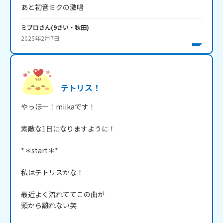
あと初音ミクの激唱
ミブロ
さん
(
9
さい・
秋田
)
2025年2月7日
テトリス！
やっほー！miikaです！

素敵な1日になりますように！

*＊start＊*

私はテトリスかな！

最近よく流れててこの曲が

頭から離れない笑
