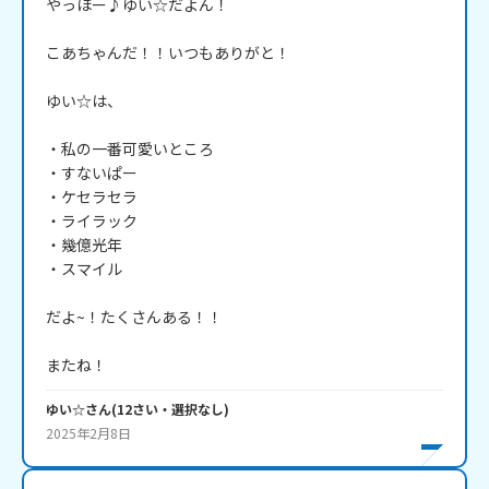
やっほー♪ゆい☆だよん！

こあちゃんだ！！いつもありがと！

ゆい☆は、

・私の一番可愛いところ

・すないぱー

・ケセラセラ

・ライラック

・幾億光年

・スマイル

だよ~！たくさんある！！

またね！
ゆい☆
さん
(
12
さい・
選択なし
)
2025年2月8日