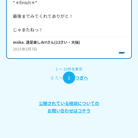
*＊finish＊*

最後までみてくれてありがと！

じゃまたねっ！
miika. 遠足楽しみ!!
さん
(
12
さい・
大阪
)
2025年2月7日
1
〜
10
件
を表示
まえへ
1
つぎへ
公開されている相談についての
お問い合わせはコチラ