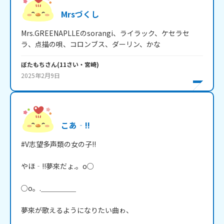
Mrsづくし
Mrs.GREENAPLLEのsorangi、ライラック、ケセラセ
ラ、点描の唄、コロンブス、ダーリン、かな
ぼたもち
さん
(
11
さい・
宮崎
)
2025年2月9日
こあ‐!!
#V志望多声類の女の子!!

やほ‐!!夢來だょ.。o○

○o。.＿＿＿＿＿

夢來が歌えるようになりたい曲ゎ、
