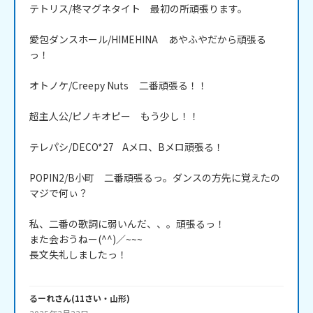
テトリス/柊マグネタイト　最初の所頑張ります。

愛包ダンスホール/HIMEHINA     あやふやだから頑張る
っ！

オトノケ/Creepy Nuts     二番頑張る！！

超主人公/ピノキオピー　もう少し！！

テレパシ/DECO*27    Aメロ、Bメロ頑張る！

POPIN2/B小町　二番頑張るっ。ダンスの方先に覚えたの
マジで何ぃ？

私、二番の歌詞に弱いんだ、、。頑張るっ！

また会おうねー(^^)／~~~

長文失礼しましたっ！

るーれ
さん
(
11
さい・
山形
)