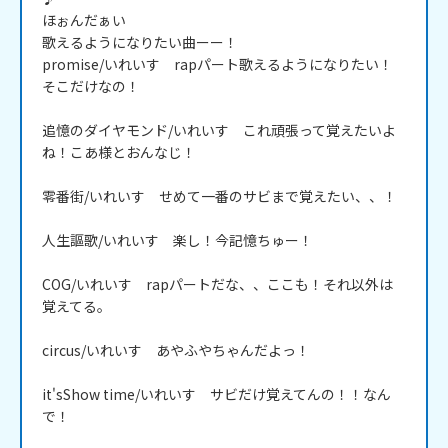
ほぉんだぁい

歌えるようになりたい曲ーー！

promise/いれいす　rapパート歌えるようになりたい！
そこだけなの！

追憶のダイヤモンド/いれいす　これ頑張って覚えたいよ
ね！こあ様とおんなじ！

零番街/いれいす　せめて一番のサビまで覚えたい、、！

人生謳歌/いれいす　楽し！今記憶ちゅー！

COG/いれいす　rapパートだな、、ここも！それ以外は
覚えてる。

circus/いれいす　あやふやちゃんだよっ！

it'sShow time/いれいす　サビだけ覚えてんの！！なん
で！
