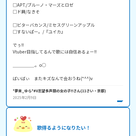
□APT./ブルーノ・マーズとロゼ

□ド屑/なきそ

□ビターバカンス/ミセスグリーンアップル

□すないぱー。/『ユイカ』

でぅ!!

Vtuber目指してるんで歌には自信あるょー!!

＿＿＿＿＿.。o○

ばいばぃ　またキズなんで会おうね(*^^)v
*夢來_ゆら*#V志望多声類の女の子!!
さん
(
11
さい・
京都
)
2025年2月9日
歌得るようになりたい！