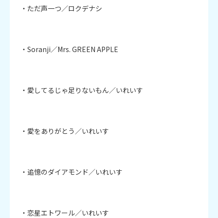
・ただ声一つ／ロクデナシ

・Soranji／Mrs. GREEN APPLE

・愛してるじゃ足りないもん／いれいす

・愛をありがとう／いれいす

・追憶のダイアモンド／いれいす

・恋星エトワール／いれいす
