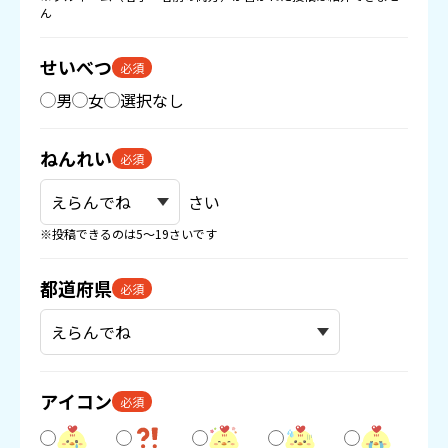
ん
せいべつ
必須
男
女
選択なし
ねんれい
必須
さい
※投稿できるのは5〜19さいです
都道府県
必須
アイコン
必須