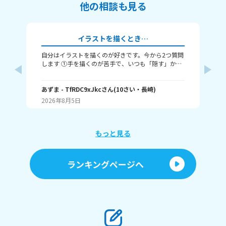
他の相談も見る
イラストを描くとき…
自分はイラストを描くのが好きです。今から2つ質問
み
します ①手を描くのが苦手で、いつも「隠す」か
（
「萌え袖」か「頑張って描く」のどれかなんですよ
・
ね。手を上手く描くコツってありますか……？ ②い
る？
つも立ち絵ばかり描いていて、それ以外は全く描け
あずま
- TfRDC9xJkc
さん
(
10
さい・
長崎
)
な
ません。とうしたらいいですか？
2026年8月5日
20
もっと見る
ランキングページへ