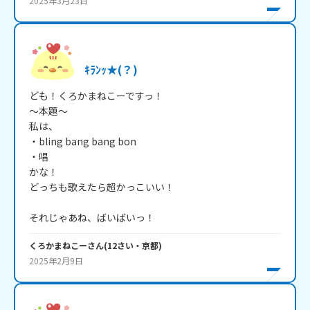
2025年3月23日
ｷﾗﾝｯ★(？)
ども！くろかまねこーですっ！

～本題～

私は、

・bling bang bang bon

・唱

かな！

どっちも歌えたら超かっこいい！

それじゃあね、ばいばいっ！
くろかまねこー
さん
(
12
さい・
京都
)
2025年2月9日