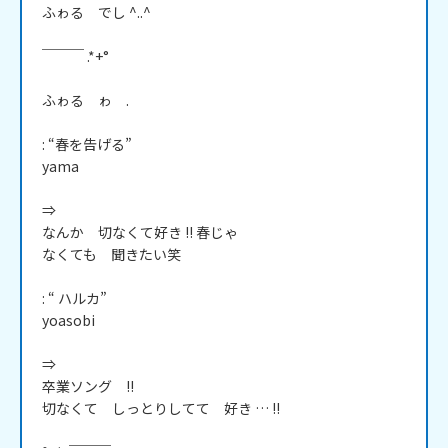
ふゎる　でし ^..^

￣￣￣ .*+°

ふゎる　ゎ　.

: “春を告げる”

yama

⇒

なんか　切なくて好き !! 春じゃ

なくても　聞きたい笑

: “ ハルカ”

yoasobi

⇒

卒業ソング　!!

切なくて　しっとりしてて　好き … !!
