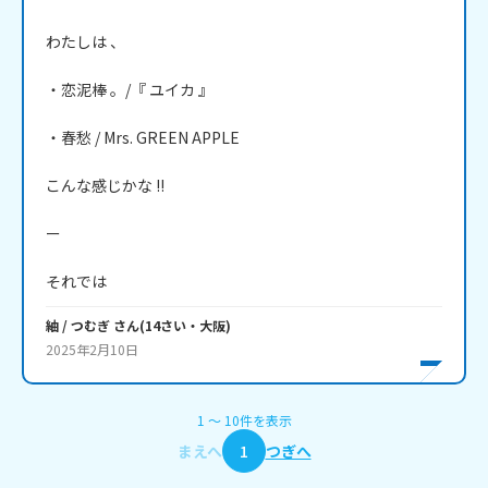
わたしは 、

・恋泥棒 。/『 ユイカ 』

・春愁 / Mrs. GREEN APPLE

こんな感じかな !!

ー 

それでは
紬 / つむぎ
さん
(
14
さい・
大阪
)
2025年2月10日
1
〜
10
件
を表示
まえへ
1
つぎへ