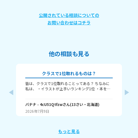
公開されている相談についての
お問い合わせはコチラ
他の相談も見る
クラスで1位取れるものは？
皆は、クラスで1位取れることってある？ ちなみに
み
私は、 ・イラストが上手いランキング1位 ・本を読
むランキング1位（一番たくさん読む） ・アニメ詳
ふぃ
しいランキング1位 こんな感じ。 皆はどんなランキ
🤍
ングで1位取れる？ 書いてくれたら嬉しいです！ じ
バナナ
- 4cU51Qtfzw
さん
(
13
さい・
北海道
)
(
13
ゃね。
2026年7月9日
20
もっと見る