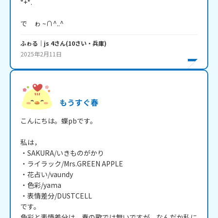
°+*. ￣￣￣

で　ゎ ~∩^..^
ふゎる｜js 4
さん
(
10
さい・
兵庫
)
2025年2月11日
もうすぐ春
こんにちは。蝶pbです。

私は，

・SAKURA/いきものがかり

・ライラック/Mrs.GREEN APPLE

・花占い/vaundy

・色彩/yama

・表情差分/DUSTCELL

です。

色彩と表情差分は，春の歌では無いですが，なんだか私に