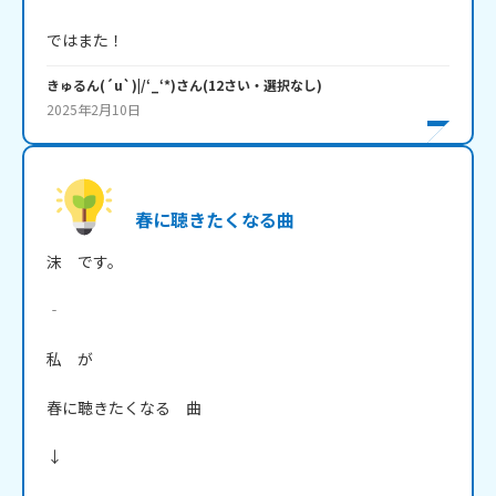
ではまた！
きゅるん(´u`)|/‘_‘*)
さん
(
12
さい・
選択なし
)
2025年2月10日
春に聴きたくなる曲
沫　です。

‐

私　が

春に聴きたくなる　曲

↓
