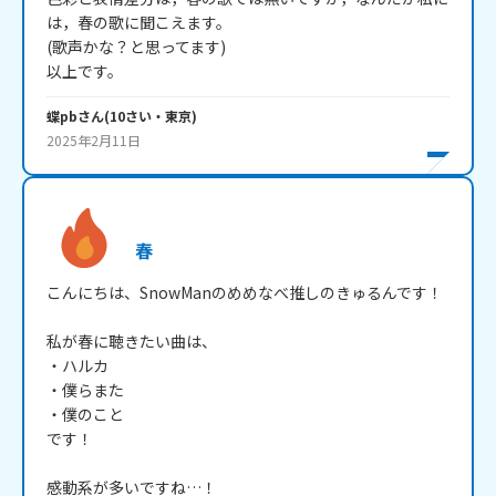
は，春の歌に聞こえます。

(歌声かな？と思ってます)

以上です。
蝶pb
さん
(
10
さい・
東京
)
2025年2月11日
春
こんにちは、SnowManのめめなべ推しのきゅるんです！

私が春に聴きたい曲は、

・ハルカ

・僕らまた

・僕のこと

です！

感動系が多いですね…！
