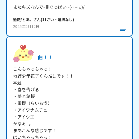
またキズなんで~!!!ぐっばい~(｡･-･｡)/
透葩/とあ。
さん
(
11
さい・
選択なし
)
2025年2月12日
曲！！
こんちゃっちゃっ！

地縛少年花子くん推しです！！

本題

・春を告げる　

・夢と葉桜

・雷櫻（らいおう）

・アイワナムチュー

・アイウエ

かなぁ...。

まあこんな感じです！

ばいちゃっちゃっ！