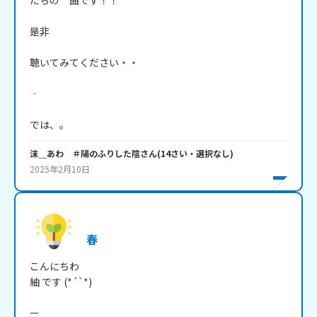
たちの　曲です！！

是非

聴いてみてください・・

‐

では、。
沫＿あわ ＃陽のふりした陰
さん
(
14
さい・
選択なし
)
2025年2月10日
春
こんにちわ 

紬 です (*´`*) 

ー 
