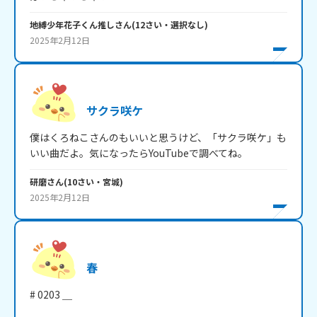
地縛少年花子くん推し
さん
(
12
さい・
選択なし
)
2025年2月12日
サクラ咲ケ
僕はくろねこさんのもいいと思うけど、「サクラ咲ケ」も
いい曲だよ。気になったらYouTubeで調べてね。
研磨
さん
(
10
さい・
宮城
)
2025年2月12日
春
# 0203 ＿
