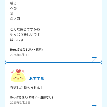
晴る

へび

栞

桜ノ雨

こんな感じですかね

やっぱり難しいです

ばいちゃ！
Huu.
さん
(
11
さい・
東京
)
2025年3月1日
おすすめ
春愁しか勝ちません！
あっぷる
さん
(
13
さい・
選択なし
)
2025年2月13日