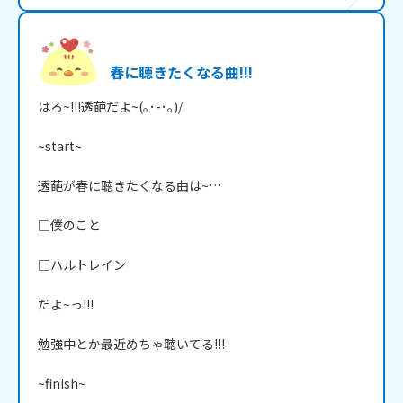
春に聴きたくなる曲!!!
はろ~!!!透葩だよ~(｡･-･｡)/

~start~

透葩が春に聴きたくなる曲は~…

□僕のこと

□ハルトレイン

だよ~っ!!!

勉強中とか最近めちゃ聴いてる!!!

~finish~
