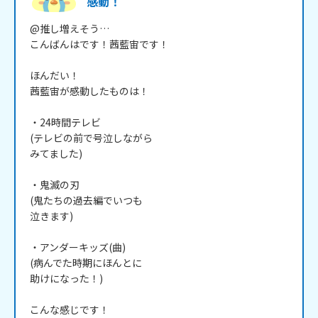
感動！
@推し増えそう…

こんばんはです！茜藍宙です！

ほんだい！

茜藍宙が感動したものは！

・24時間テレビ

(テレビの前で号泣しながら

みてました)

・鬼滅の刃

(鬼たちの過去編でいつも

泣きます)

・アンダーキッズ(曲)

(病んでた時期にほんとに

助けになった！)

こんな感じです！
