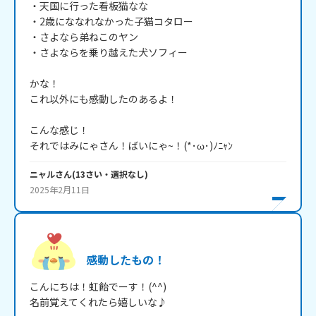
・天国に行った看板猫なな

・2歳にななれなかった子猫コタロー

・さよなら弟ねこのヤン

・さよならを乗り越えた犬ソフィー

かな！

これ以外にも感動したのあるよ！

こんな感じ！

それではみにゃさん！ばいにゃ~！(*･ω･)ﾉﾆｬﾝ
ニャル
さん
(
13
さい・
選択なし
)
2025年2月11日
感動したもの！
こんにちは！虹飴でーす！(^^)

名前覚えてくれたら嬉しいな♪
