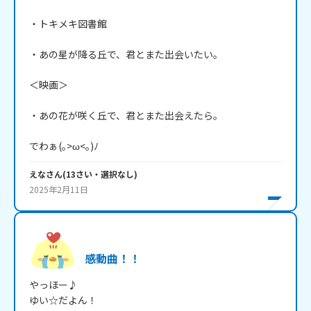
・トキメキ図書館

・あの星が降る丘で、君とまた出会いたい。

＜映画＞

・あの花が咲く丘で、君とまた出会えたら。

でわぁ(｡>ω<｡)ﾉ
えな
さん
(
13
さい・
選択なし
)
2025年2月11日
感動曲！！
やっほー♪

ゆい☆だよん！
