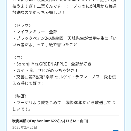
技うますぎ！二宮くんですー！ニノなのにが4月から毎週
放送なのでめっちゃ嬉しい！

〈ドラマ〉

・マイファミリー　全部

・ブラックペアン2の最終回　天城先生が世良先生に「い
い医者だよ」って手紙で書いたこと

〈曲〉

・Soranji Mrs.GREEN APPLE　全部が好き

・カイト 嵐　サビがめっちゃ好き！

・交響曲第2番第3楽章 セルゲイ・ラフマニノフ　愛を伝
える感じで好き！

〈映画〉

・ラーゲリより愛をこめて　戦後80年だから放送してほ
吹奏楽部のEuphonium622
さん
(
13
さい・
山口
)
2025年2月26日