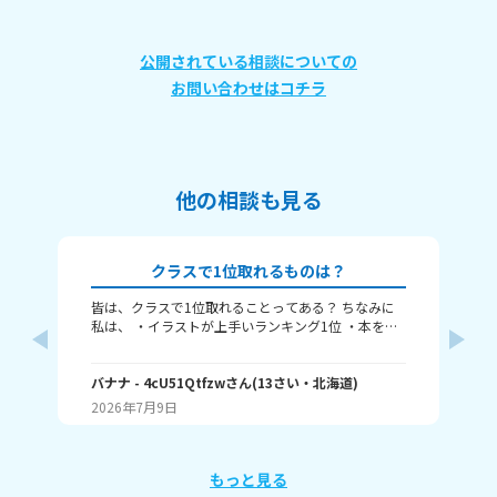
公開されている相談についての
お問い合わせはコチラ
他の相談も見る
クラスで1位取れるものは？
皆は、クラスで1位取れることってある？ ちなみに
み
私は、 ・イラストが上手いランキング1位 ・本を読
むランキング1位（一番たくさん読む） ・アニメ詳
ふぃ
しいランキング1位 こんな感じ。 皆はどんなランキ
🤍
ングで1位取れる？ 書いてくれたら嬉しいです！ じ
バナナ
- 4cU51Qtfzw
さん
(
13
さい・
北海道
)
(
13
ゃね。
2026年7月9日
20
もっと見る