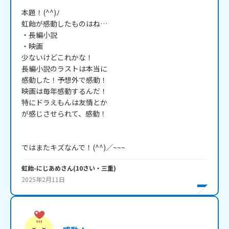
本題！(^^)ﾉ

虹飴が感動したものはね…

・長編小説

・映画

少ないけどこれかな！

長編小説のラストは本当に

感動した！予想外で感動！

映画は毎年感動するんだ！

特にドラえもんは友情とか

が感じさせられて、感動！

虹飴-にじあめ
さん
(
10
さい・
三重
)
2025年2月11日