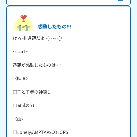
感動したもの!!!
はろ~!!!透葩だよ~(｡･-･｡)/

~start~

透葩が感動したものは~…

〈映画〉

□千と千尋の神隠し

□鬼滅の刃

〈曲〉

□Lonely/AMPTAKxCOLORS
