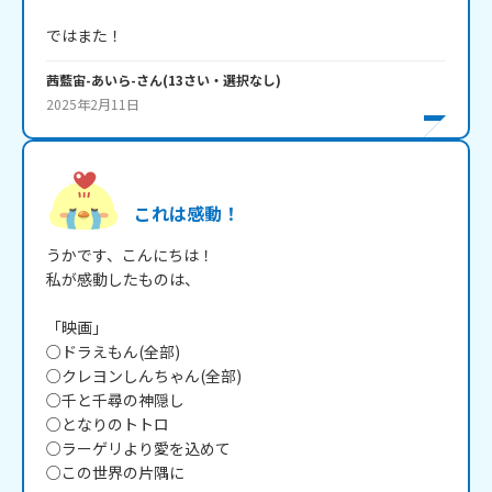
ではまた！
茜藍宙-あいら-
さん
(
13
さい・
選択なし
)
2025年2月11日
これは感動！
うかです、こんにちは！

私が感動したものは、

「映画」

○ドラえもん(全部)

○クレヨンしんちゃん(全部)

○千と千尋の神隠し

○となりのトトロ

○ラーゲリより愛を込めて

○この世界の片隅に
