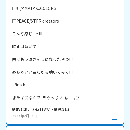
□虹/AMPTAKxCOLORS

□PEACE/STPR creators

こんな感じ~っ!!!

映画は泣いて

曲はもう泣きそうになったやつ!!!

めちゃいい曲だから聴いてみて!!!

~finish~

またキズなんで~!!!ぐっばい~(｡･-･｡)/
透葩/とあ。
さん
(
11
さい・
選択なし
)
2025年2月12日