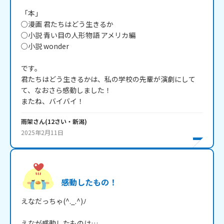
「本」

○漫画 君たちはどう生きるか

○小説 青い目の人形物語 アメリカ編

○小説 wonder

です。

君たちはどう生きるかは、私の学校の先輩が演劇にして
て、なおさら感動しました！

またね、バイバイ！
雨架
さん
(
12
さい・
新潟
)
2025年2月11日
感動したもの！
えなだっちゃ(^._.^)ﾉ

えなが感動したものは…
