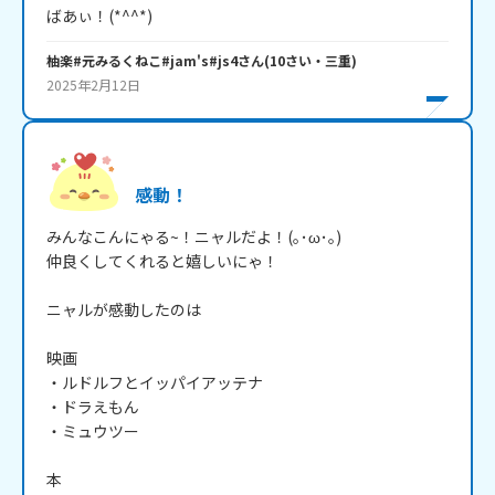
柚楽#元みるくねこ#jam's#js4
さん
(
10
さい・
三重
)
2025年2月12日
感動！
みんなこんにゃる~！ニャルだよ！(｡･ω･｡)

仲良くしてくれると嬉しいにゃ！

ニャルが感動したのは

映画

・ルドルフとイッパイアッテナ

・ドラえもん

・ミュウツー

本
