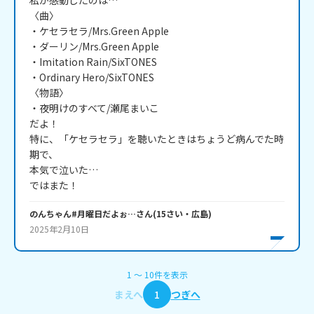
私が感動したのは…

〈曲〉

・ケセラセラ/Mrs.Green Apple

・ダーリン/Mrs.Green Apple

・Imitation Rain/SixTONES

・Ordinary Hero/SixTONES

〈物語〉

・夜明けのすべて/瀬尾まいこ

だよ！

特に、「ケセラセラ」を聴いたときはちょうど病んでた時
期で、

本気で泣いた…

ではまた！
のんちゃん#月曜日だよぉ…
さん
(
15
さい・
広島
)
2025年2月10日
1
〜
10
件
を表示
まえへ
1
つぎへ