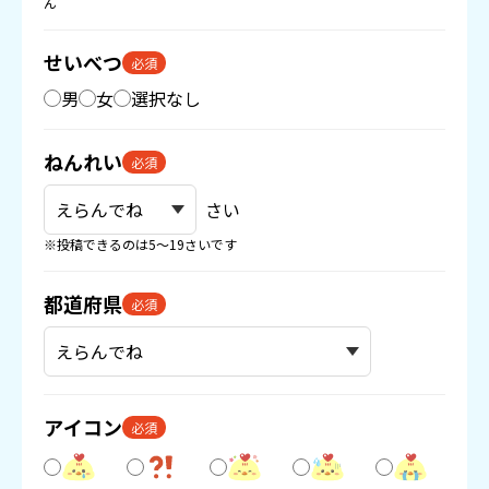
ん
せいべつ
必須
男
女
選択なし
ねんれい
必須
さい
※投稿できるのは5〜19さいです
都道府県
必須
アイコン
必須