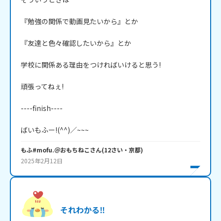
『勉強の関係で動画見たいから』とか

『友達と色々確認したいから』とか

学校に関係ある理由をつければいけると思う!

頑張ってねぇ!

----finish----

もふ#mofu.＠おもちねこ
さん
(
12
さい・
京都
)
2025年2月12日
それわかる‼️