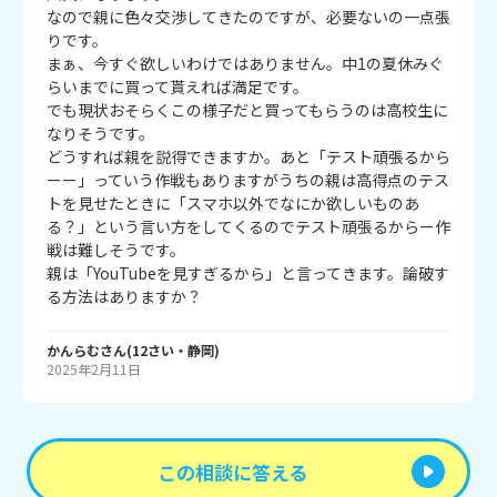
なので親に色々交渉してきたのですが、必要ないの一点張
りです。

まぁ、今すぐ欲しいわけではありません。中1の夏休みぐ
らいまでに買って貰えれば満足です。

でも現状おそらくこの様子だと買ってもらうのは高校生に
なりそうです。

どうすれば親を説得できますか。あと「テスト頑張るから
ーー」っていう作戦もありますがうちの親は高得点のテス
トを見せたときに「スマホ以外でなにか欲しいものあ
る？」という言い方をしてくるのでテスト頑張るからー作
戦は難しそうです。

親は「YouTubeを見すぎるから」と言ってきます。論破す
る方法はありますか？
かんらむ
さん
(
12
さい・
静岡
)
2025年2月11日
この相談に答える