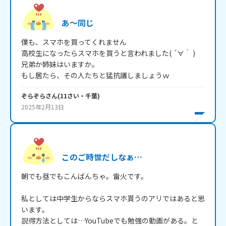
あ～同じ
僕も、スマホを買ってくれません

高校生になったらスマホを買うと言われました( ´∀｀ )

兄弟か姉妹はいますか。

ぞらぞら
さん
(
11
さい・
千葉
)
2025年2月13日
このご時世だしなぁ…
朝でも昼でもこんばんちゃ。雷火です。

私としては中学生からならスマホ貰うのアリではあると思
います。

説得方法としては…YouTubeでも勉強の動画がある。と