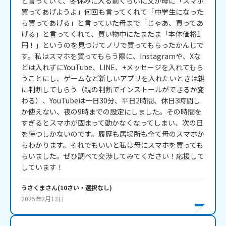
と言っていて、冬休みに入る前くらいに父が母に「スマホ
買ってあげようよ」何回も言ってくれて「中学生になった
ら買ってあげる」と言っていた母まで「じゃあ、買ってあ
げる」と言ってくれて、買い物中にたまたま「本体価格1
円！」というのを見つけてノリで買ってもらったかんじで
す。私はスマホを買ってもらう際に、Instagramや、Xな
どは入れずにYouTube、LINE、+メッセージを入れてもら
うことにし、ゲームなど新しいアプリを入れたいときは親
に判断してもらう（親の判断でインストールができるか変
わる）、YouTubeは一日30分、平日2時間、休日3時間し
か使えない、夜の9時までの設定にしました。その時間を
すぎるとスマホが固まって動かなくなってしまい、次の日
を待つしかないのです。履歴も居場所も全て母のスマホか
らわかります。それでもいいと私は母にスマホを買っても
らいました。ぜひ調べて交渉してみてください！応援して
しています！
うさくま
さん
(
10
さい・
選択なし
)
2025年2月13日