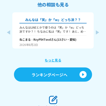
他の相談も見る
みんなは「笑」か「w」どっち派？？
みんなはLINEとかで使うのは「笑」か「w」どっち
🎀
派ですか？！ ちなみに私は「笑」です！ あと、めっ
ん
ちゃ笑ってるときは何を使うかも教えてほしいで
人
す！ （笑笑、爆笑、wwwなど）
ねこまる
- RzyPlHTovd
さん
(
13
さい・
愛知
)
ン
わた
が
2026年8月2日
20
に
「
け
ょ
もっと見る
に
行
す
ランキングページへ
間
ラ
「
しくて
た
を
も
い。