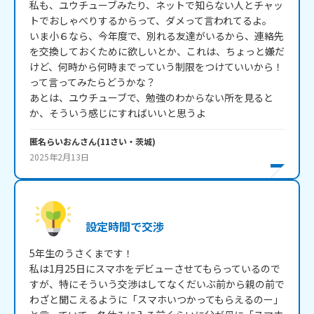
私も、ユウチューブみたり、ネットで知らない人とチャッ
トでおしゃべりするからって、ダメって言われてるよ。

いま小６なら、今年度で、別れる友達がいるから、連絡先
を交換しておくために欲しいとか、これは、ちょっと嫌だ
けど、何時から何時までっていう制限をつけていいから！
って言ってみたらどうかな？

あとは、ユウチューブで、勉強のわからない所を見ると
か、そういう感じにすればいいと思うよ
匿名らいおん
さん
(
11
さい・
茨城
)
2025年2月13日
設定時間で交渉
5年生のうさくまです！

私は1月25日にスマホをデビューさせてもらっているので
すが、特にそういう交渉はしてなくだいぶ前から親の前で
わざと聞こえるように「スマホいつかってもらえるのー」