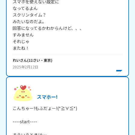
スマホを使えない設定に

なってるよん

スクリンタイム？

みたいなのだよ。

回答になってるかわからんけど、、、

すみません

それじゃ

またね！
れい
さん
(
11
さい・
東京
)
2025年2月12日
スマホー!
こんちゃー!もふだょー!(*≧∀≦*)

----start----

そういうときは…
