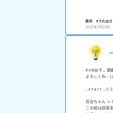
　　　　　　
歌花 #うたは
さ
2025年2月23日
一
#小6女子 ｡ 透
よろしくね ~ (
.. s t a r t  ｡☆ミ
百合ちゃん っ !!
この前は回答あ