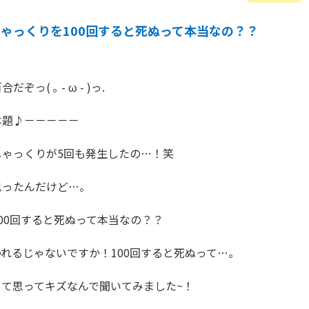
しゃっくりを100回すると死ぬって本当なの？？
っ( ｡ - ω - )っ.

題♪－－－－－

ゃっくりが5回も発生したの…！笑

ったんだけど…。

00回すると死ぬって本当なの？？

れるじゃないですか！100回すると死ぬって…。

て思ってキズなんで聞いてみました~！
