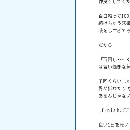
仲良くしてください
百日咳って100
続けちゃう感染症
咳をしすぎてろ
だから

「百回しゃっく
は言い過ぎな気
千回くらいしゃ
骨が折れたり.
あるんじゃないか
.. f i n i s h ｡○
良い1日を願い