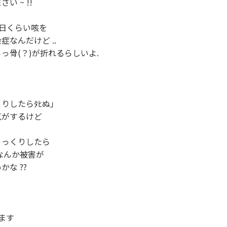
 ~ !!

日くらい咳を

なんだけど ..

っ骨(？)が折れるらしいよ.

りしたらﾀﾋぬ」

がするけど

っくりしたら

なんか被害が

な ??

゜

ます
