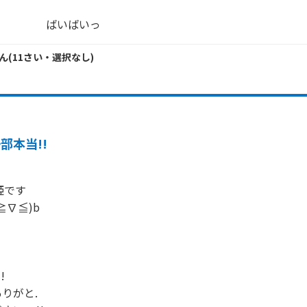
　　　　　ばいばいっ
ん
(
11
さい・
選択なし
)
部本当!!
姫です

≧∇≦)b





りがと.
