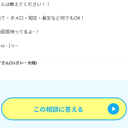
人は教えてください！！

て・タメ口・短文・長文など何でもOK！

回答待ってるよ~！

ω - )っ~.
°
さん
(
11
さい・
大阪
)
この相談に答える