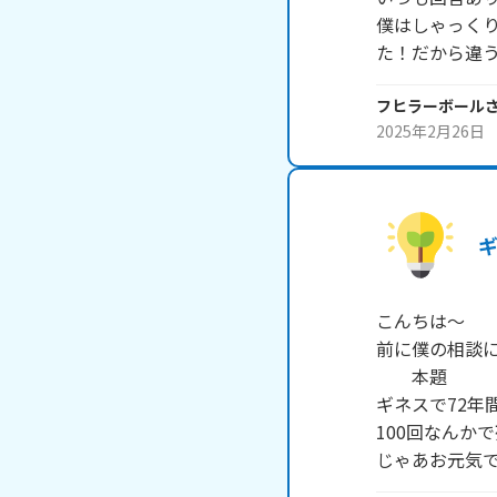
僕はしゃっく
た！だから違う
フヒラーボール
2025年2月26日
ギ
こんちは～

前に僕の相談に
　　本題

ギネスで72年
100回なんか
じゃあお元気