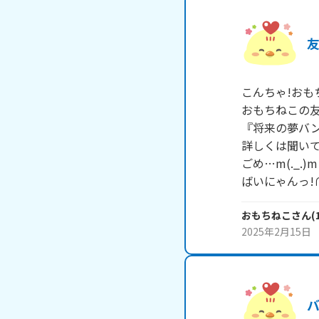
こんちゃ!おもち
おもちねこの友
『将来の夢バン
詳しくは聞いて
ごめ…m(._.)m

ばいにゃんっ!∩^
おもちねこ
さん
(
2025年2月15日