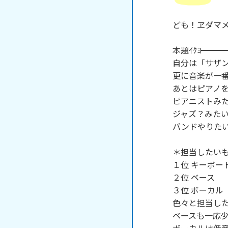
ども！ヱダマメ
本題ｲｸﾖ━━━━
自分は「サザン
更に音楽が一番
あとはピアノを
ピアニストみた
ジャズ？みたい
バンドやりたい
＊担当したいも
１位 キーボード
２位 ベース

３位 ボーカル

色々と担当した
ベースも一応少