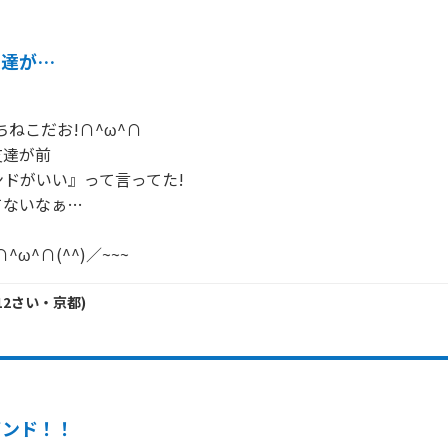
友達が…
ねこだお!∩^ω^∩

達が前

ドがいい』って言ってた!

ないなぁ…

ω^∩(^^)／~~~
12
さい・
京都
)
バンド！！