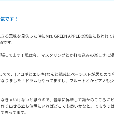
本気です！
る意味を見失った時にMrs. GREEN APPLEの楽曲に救われ
5です。

頑張ってます！私は今、マスタリングとか打ち込みの楽しさに
ってて、(アコギとエレキ)なんと親戚にベーシストが居たので
になりました！ドラムもやってますし、フルートとかピアノも
らなきゃいけないと思うので、音楽に昇華して誰かのこころに
を作り出せる立ち位置にいればどこでも良いかなと。でもやっ
って思ってます。