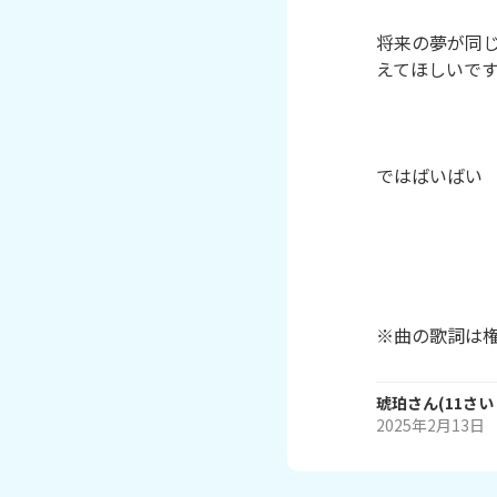
将来の夢が同
えてほしいです
ではばいばい

※曲の歌詞は
琥珀
さん
(
11
さい
2025年2月13日