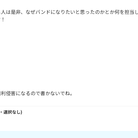
じ人は是非、なぜバンドになりたいと思ったのかとか何を担当
！

権利侵害になるので書かないでね。
・
選択なし
)