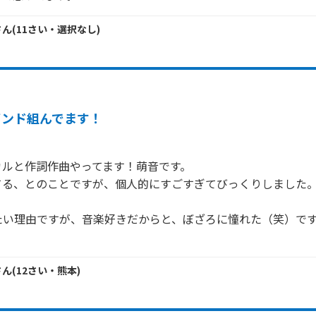
さん
(
11
さい・
選択なし
)
バンド組んでます！
ルと作詞作曲やってます！萌音です。

てる、とのことですが、個人的にすごすぎてびっくりしました。
たい理由ですが、音楽好きだからと、ぼざろに憧れた（笑）で
さん
(
12
さい・
熊本
)