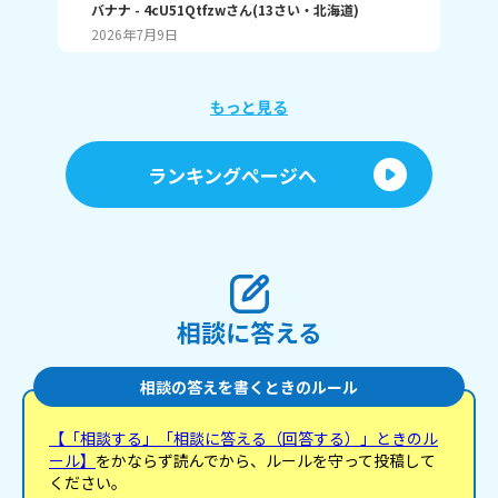
ングで1位取れる？ 書いてくれたら嬉しいです！ じ
バナナ
- 4cU51Qtfzw
さん
(
13
さい・
北海道
)
(
13
ゃね。
2026年7月9日
20
もっと見る
ランキングページへ
相談に答える
相談の答えを書くときのルール
【「相談する」「相談に答える（回答する）」ときのル
ール】
をかならず読んでから、ルールを守って投稿して
ください。