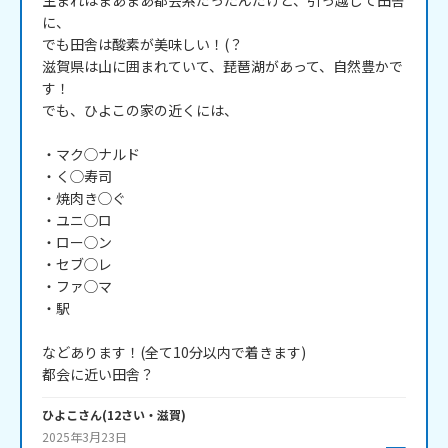
生まれはまあまあ都会系だったんだけど、引っ越して田舎
に、

でも田舎は酸素が美味しい！(？

滋賀県は山に囲まれていて、琵琶湖があって、自然豊かで
す！

でも、ひよこの家の近くには、

・マク◯ナルド

・く◯寿司

・焼肉き◯ぐ

・ユニ◯ロ

・ロー◯ン

・セブ◯レ

・ファ◯マ

・駅

などあります！(全て10分以内で着きます)

都会に近い田舎？
ひよこ
さん
(
12
さい・
滋賀
)
2025年3月23日