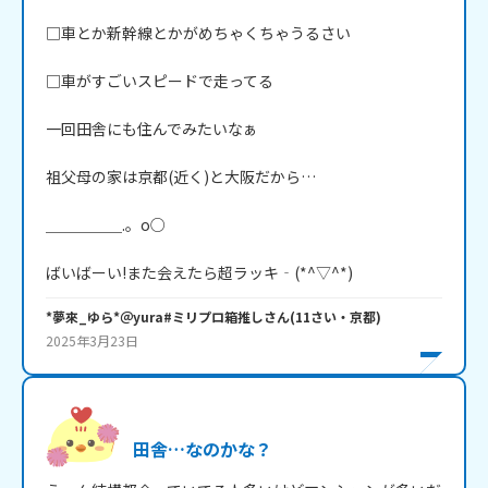
□車とか新幹線とかがめちゃくちゃうるさい

□車がすごいスピードで走ってる

一回田舎にも住んでみたいなぁ

祖父母の家は京都(近く)と大阪だから…

＿＿＿＿＿.。o○

ばいばーい!また会えたら超ラッキ‐(*^▽^*)
*夢來_ゆら*＠yura#ミリプロ箱推し
さん
(
11
さい・
京都
)
2025年3月23日
田舎…なのかな？