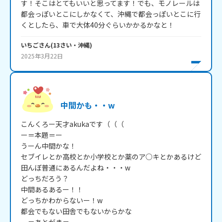
す！そこはとてもいいと思ってます！でも、モノレールは
都会っぽいとこにしかなくて、沖縄で都会っぽいとこに行
くとしたら、車で大体40分ぐらいかかるかなと！
いちご
さん
(
13
さい・
沖縄
)
2025年3月22日
中間かも・・w
こんくろー天才akukaです（（（

ー＝本題＝ー

うーん中間かな！

セブイレとか高校とか小学校とか薬のア○キとかあるけど
田んぼ普通にあるんだよね・・・w

どっちだろう？

中間あるあるー！！

どっちかわからないー！w

都会でもない田舎でもないからかな
