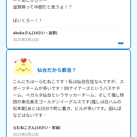
ー＝あとがき＝ー

滋賀県って中間だと思うよ！？

ばいくろー！！
akuka
さん
(
10
さい・
滋賀
)
2025年3月22日
仙台だから都会？
こんにちはーらむねこです！私は仙台在住なんですが、ス
ポーツチームが多いです！89ナイナーズというバスケチ
ーム、ベガルタ仙台というサッカーチーム、そして推し球
団の東北楽天ゴールデンイーグルスです(推しは日ハムの
松本剛)あとは10分で町に着き、ビルが多いです。田んぼ
らむねこ
さん
(
10
さい・
宮城
)
2025年3月22日