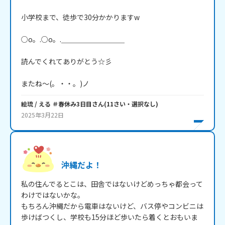
小学校まで、徒歩で30分かかりますw

○o。.○o。.＿＿＿＿＿＿＿＿＿

読んでくれてありがとう☆彡

またね～(。・・。)ノ
絵琉 / える ＃春休み3日目
さん
(
11
さい・
選択なし
)
2025年3月22日
沖縄だよ！
私の住んでるとこは、田舎ではないけどめっちゃ都会って
わけではないかな。

もちろん沖縄だから電車はないけど、バス停やコンビニは
歩けばつくし、学校も15分ほど歩いたら着くとおもいま