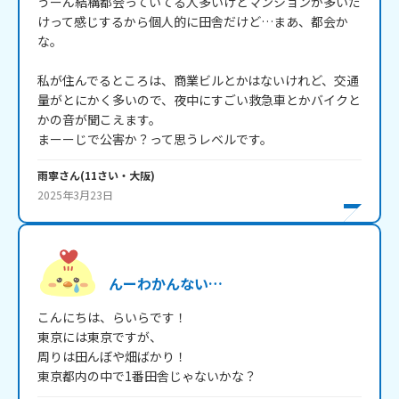
うーん結構都会っていてる人多いけどマンションが多いだ
けって感じするから個人的に田舎だけど…まあ、都会か
な。

私が住んでるところは、商業ビルとかはないけれど、交通
量がとにかく多いので、夜中にすごい救急車とかバイクと
かの音が聞こえます。

まーーじで公害か？って思うレベルです。
雨寧
さん
(
11
さい・
大阪
)
2025年3月23日
んーわかんない…
こんにちは、らいらです！

東京には東京ですが、

周りは田んぼや畑ばかり！

東京都内の中で1番田舎じゃないかな？