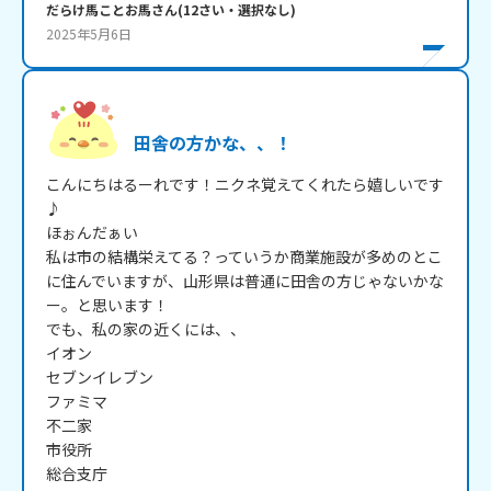
だらけ馬ことお馬
さん
(
12
さい・
選択なし
)
2025年5月6日
田舎の方かな、、！
こんにちはるーれです！ニクネ覚えてくれたら嬉しいです
♪

ほぉんだぁい

私は市の結構栄えてる？っていうか商業施設が多めのとこ
に住んでいますが、山形県は普通に田舎の方じゃないかな
ー。と思います！

でも、私の家の近くには、、

イオン

セブンイレブン

ファミマ

不二家

市役所

総合支庁
