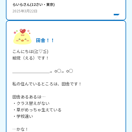
らいら
さん
(
12
さい・
東京
)
2025年3月22日
田舎！！
こんにちは(≧▽≦)

絵琉（える）です！

＿＿＿＿＿＿＿＿＿.。o○.。o○

私の住んでいるところは、田舎です！

田舎あるあるは…

・クラス替えがない

・草がめっちゃ生えている

・学校遠い

…かな！
