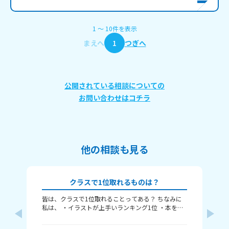
1
〜
10
件
を表示
まえへ
1
つぎへ
公開されている相談についての
お問い合わせはコチラ
他の相談も見る
クラスで1位取れるものは？
皆は、クラスで1位取れることってある？ ちなみに
み
私は、 ・イラストが上手いランキング1位 ・本を読
むランキング1位（一番たくさん読む） ・アニメ詳
ふぃ
しいランキング1位 こんな感じ。 皆はどんなランキ
🤍