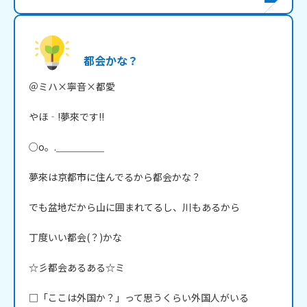
都会かな？
＠ミハ×寧音×都愛

やほ‐!夢來です!!

○o。.＿＿＿＿＿

夢來は京都市に住んでるから都会かな？

でも盆地だから山に囲まれてるし、川もあるから

丁度いい都会(？)かな

☆彡都会あるある☆ミ

□「ここは外国か？」って思うくらい外国人がいる
