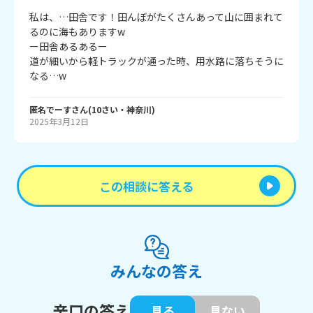
私は、…田舎です！田んぼがたくさんあって山に囲まれて
るのに海もありますw

ー田舎あるあるー

道が細いから軽トラックが通った時、用水路に落ちそうに
なる…w
匿名でーす
さん
(
10
さい・
神奈川
)
2025年3月12日
この相談に答える
みんなの答え
辛口の答え
見る
見ない