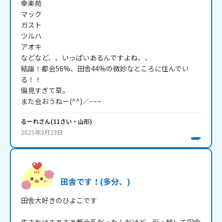
幸楽苑

マック

ガスト

ツルハ

アオキ

などなど、、いっぱいあるんですよね、、

結論！都会56%、田舎44%の微妙なところに住んでい
る！！

偏見すぎて草。

また会おうねー(^^)／~~~
るーれ
さん
(
11
さい・
山形
)
2025年3月23日
田舎です！(多分、)
田舎大好きのひよこです
