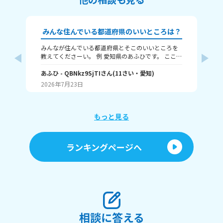
みんな住んでいる都道府県のいいところは？
みんなが住んでいる都道府県とそこのいいところを
🗾本題🗾 だいたい
教えてくださーい。 例 愛知県のあふひです。 ここは
人
都市ですが、工業が発展していて中京工業地帯があ
島 父：
ります。観光名所では名古屋城が有名です。歴史的
あふひ
- QBNkz9SjTI
さん
(
11
さい・
愛知
)
け
幼
にも、天下三英傑の信長、秀吉、家康、全員の出身
ん県
2026年7月23日
20
地です。
教え
もっと見る
ランキングページへ
相談に答える