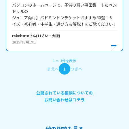
パソコンのホームページで、子供の習い事図鑑　すたペン
ドリルの

ジュニア向け】バドミントンラケットおすすめ30選！サ
rakeltuto
さん
(
11
さい・
大阪
)
2025年3月19日
1
〜
3
件
を表示
まえへ
1
つぎへ
公開されている相談についての
お問い合わせはコチラ
他の相談も見る