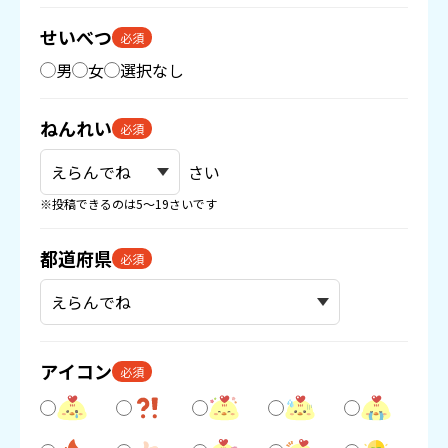
せいべつ
必須
男
女
選択なし
ねんれい
必須
さい
※投稿できるのは5〜19さいです
都道府県
必須
アイコン
必須