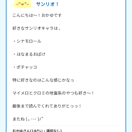
サンリオ！
こんにちは～！おかゆです

好きなサンリオキャラは 、

・シナモロール

・はなまるおばけ

・ポチャッコ

特に好きなのはこんな感じかなっ

マイメロとクロミの地雷系のやつも好き～！

最後まで読んでくれてありがとっっ！

またね ( ｡ ･-･ )ﾉ”
おかゆ
さん
(
14
さい・
選択なし
)