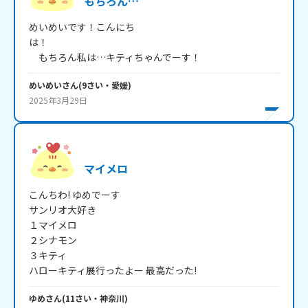
もちろん…
めいめいです！こんにち
は！　　　　　　　　　　　　　　　　　　　　　　　　
　もちろん私は…キティちゃんでーす！
めいめい
さん
(
9
さい・
愛媛
)
2025年3月29日
マイメロ
こんちわ! ゆめでーす

サンリオ大好き

１マイメロ

２シナモン

３キティ

ハローキティ展行ったよー 最高だった!
ゆめ
さん
(
11
さい・
神奈川
)