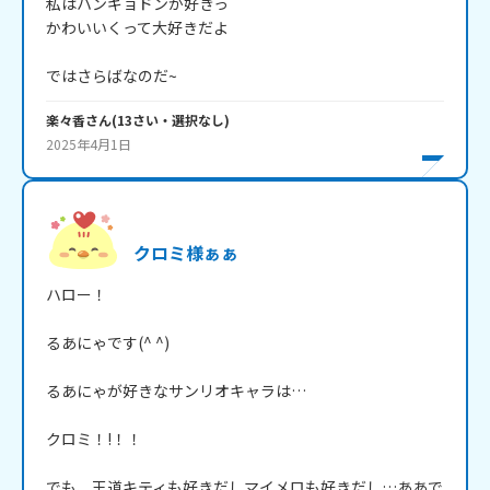
私はハンギョドンが好きっ

かわいいくって大好きだよ

ではさらばなのだ~
楽々香
さん
(
13
さい・
選択なし
)
2025年4月1日
クロミ様ぁぁ
ハロー！

るあにゃです(^ ^)

るあにゃが好きなサンリオキャラは…

クロミ！!！！

でも、王道キティも好きだしマイメロも好きだし…ああで