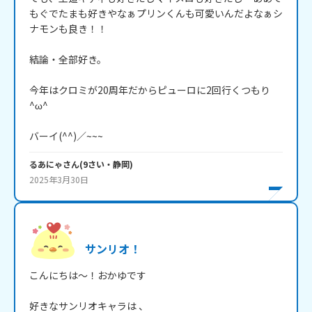
もぐでたまも好きやなぁプリンくんも可愛いんだよなぁシ
ナモンも良き！！

結論・全部好き。

今年はクロミが20周年だからピューロに2回行くつもり
^ω^

バーイ(^^)／~~~
るあにゃ
さん
(
9
さい・
静岡
)
2025年3月30日
サンリオ！
こんにちは～！おかゆです

好きなサンリオキャラは 、
