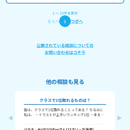
1
〜
10
件
を表示
まえへ
1
つぎへ
公開されている相談についての
お問い合わせはコチラ
他の相談も見る
クラスで1位取れるものは？
皆は、クラスで1位取れることってある？ ちなみに
〈本
私は、 ・イラストが上手いランキング1位 ・本を読
れ
むランキング1位（一番たくさん読む） ・アニメ詳
ということ
しいランキング1位 こんな感じ。 皆はどんなランキ
何番
ングで1位取れる？ 書いてくれたら嬉しいです！ じ
バナナ
- 4cU51Qtfzw
さん
(
13
さい・
北海道
)
海荷