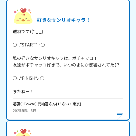
好きなサンリオキャラ！
透羽です((* _ _)

○･.°START°.･○

私の好きなサンリオキャラは、ポチャッコ！

友達がポチャッコ好きで、いつのまにか影響されてた(？

○･.°FINISH°.･○

またねー！
透羽◇Towa◇元紬喜
さん
(
13
さい・
東京
)
2025年5月8日