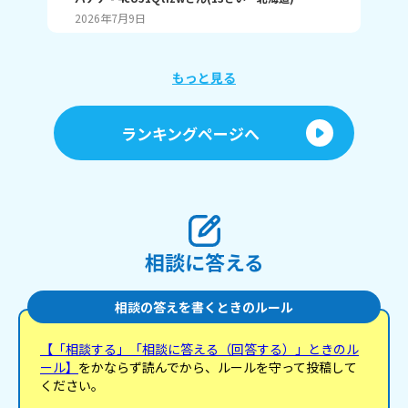
ゃね。
2026年7月9日
20
もっと見る
ランキングページへ
相談に答える
相談の答えを書くときのルール
【「相談する」「相談に答える（回答する）」ときのル
ール】
をかならず読んでから、ルールを守って投稿して
ください。